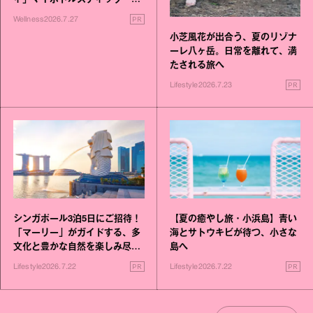
いこと毎日》シリーズが誕生
PR
Wellness
2026.7.27
小芝風花が出合う、夏のリゾナ
ーレ八ヶ岳。日常を離れて、満
たされる旅へ
PR
Lifestyle
2026.7.23
シンガポール3泊5日にご招待！
【夏の癒やし旅・小浜島】青い
「マーリー」がガイドする、多
海とサトウキビが待つ、小さな
文化と豊かな自然を楽しみ尽く
島へ
す旅
PR
PR
Lifestyle
2026.7.22
Lifestyle
2026.7.22