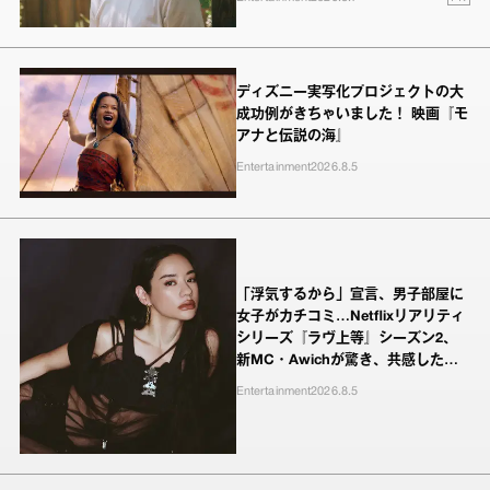
ディズニー実写化プロジェクトの大
成功例がきちゃいました！ 映画『モ
アナと伝説の海』
Entertainment
2026.8.5
「浮気するから」宣言、男子部屋に
女子がカチコミ…Netflixリアリティ
シリーズ『ラヴ上等』シーズン2、
新MC・Awichが驚き、共感したヤ
ンキーたちの本気の恋模様
Entertainment
2026.8.5