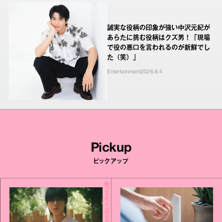
誠実な役柄の印象が強い中沢元紀が
あらたに挑む役柄はクズ男！「現場
で役の悪口を言われるのが新鮮でし
た（笑）」
Entertainment
2026.8.4
Pickup
ピックアップ
Today's Update