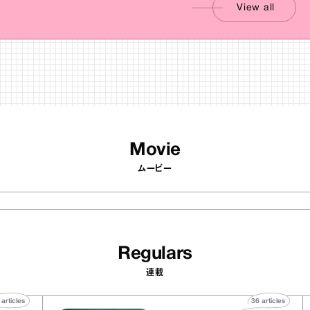
View all
Movie
ムービー
Regulars
連載
40
articles
36
article