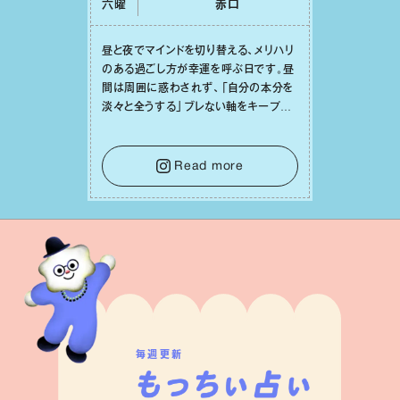
六曜
⾚⼝
昼と夜でマインドを切り替える、メリハリ
のある過ごし⽅が幸運を呼ぶ⽇です。昼
間は周囲に惑わされず、「⾃分の本分を
淡々と全うする」ブレない軸をキープし
て。そして夜は、疲れや寂しさから⽢い
⾔葉に流されないよう、⼼にしっかりブ
レーキをかけること。この意識の切り替
Read more
えが、あなたに確かな安⼼感をもたらす
はずです。
毎週更新