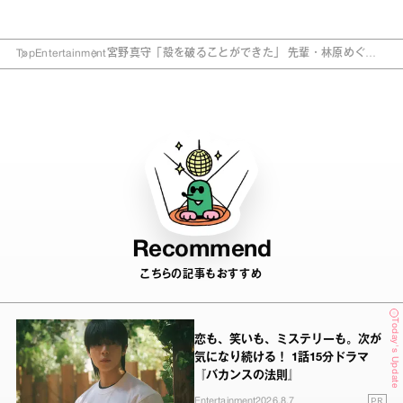
Top
Entertainment
宮野真守「殻を破ることができた」 先輩・林原めぐみ
からの“忘れられない一言”とは
Recommend
こちらの記事もおすすめ
Today's Update
恋も、笑いも、ミステリーも。次が
気になり続ける！ 1話15分ドラマ
『バカンスの法則』
PR
Entertainment
2026.8.7