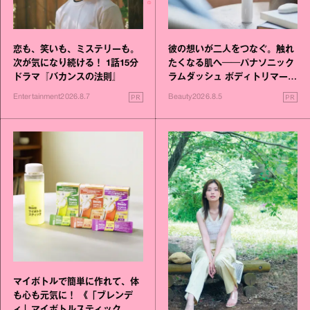
恋も、笑いも、ミステリーも。
彼の想いが二人をつなぐ。触れ
次が気になり続ける！ 1話15分
たくなる肌へ──パナソニック
ドラマ『バカンスの法則』
ラムダッシュ ボディトリマーが
進化！
PR
PR
Entertainment
2026.8.7
Beauty
2026.8.5
マイボトルで簡単に作れて、体
も心も元気に！ 《「ブレンデ
ィ」マイボトルスティック い