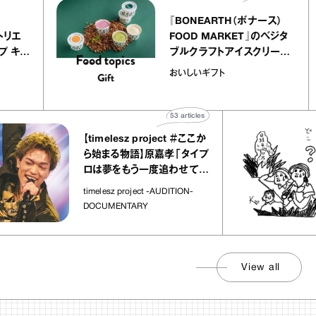
ier
『BONEARTH（ボナース）
リー アトリエ
FOOD MARKET』のベジタ
クレープ キャ
ブルクラフトアイスクリー
か｜chico
｜真野知子の「おいしいギ
おいしいギフト
”
ト」
53
articles
【timelesz project ＃ここか
ら始まる物語】原嘉孝「タイプ
ロは夢をもう一度追わせてく
れた場所」
timelesz project -AUDITION-
DOCUMENTARY
View all