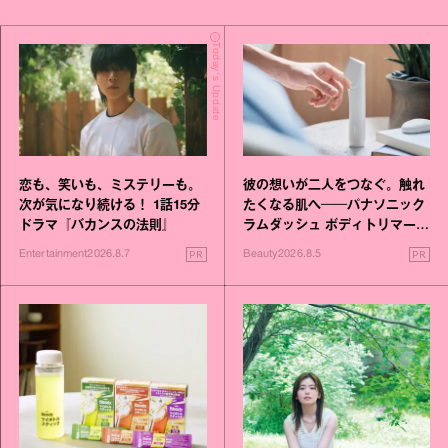
Today's Update
恋も、笑いも、ミステリーも。
彼の想いが二人をつなぐ。触れ
次が気になり続ける！ 1話15分
たくなる肌へ──パナソニック
ドラマ『バカンスの法則』
ラムダッシュ ボディトリマーが
進化！
PR
PR
Entertainment
2026.8.7
Beauty
2026.8.5