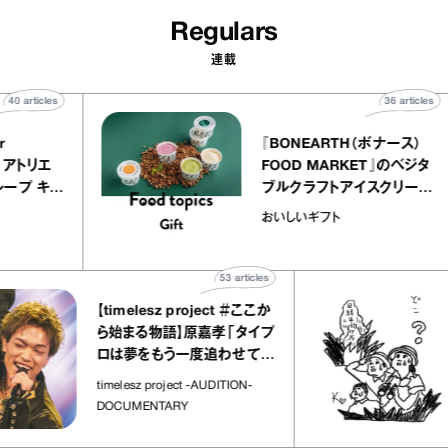
Regulars
連載
40
articles
3
 atelier
『BONEARTH（ボナ
イクアリー アトリエ
FOOD MARKET』
のミルクレープ キャ
ブルクラフトアイスク
ーユほか｜chico
｜真野知子の「おい
物
おいしいギフト
子な宝物”
ト」
53
articles
【timelesz project ＃ここか
「日
ら始まる物語】原嘉孝「タイプ
さん
ロは夢をもう一度追わせてく
れた場所」
社会
timelesz project -AUDITION-
DOCUMENTARY