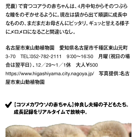
児嚢）で育つコアラの赤ちゃんは、4月中旬からそのつぶら
な瞳をのぞかせるように。現在は袋から出て順調に成長中
なものの、まだまだお母さんにピッタリ。ギュッと甘える様子
にメロメロになること間違いなし。
名古屋市東山動植物園 愛知県名古屋市千種区東山元町
3‐70 TEL：052・782・2111 9：00～16：50 月曜（祝日の場
合は翌平日）、12／29～1／1休 大人￥500
https://www.higashiyama.city.nagoya.jp/
写真提供：名古
屋市東山動植物園
【コツメカワウソの赤ちゃん】仲良し夫婦の子どもたち。
成長記録をリアルタイムで放映中。