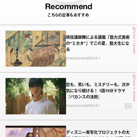
Recommend
こちらの記事もおすすめ
Today's Update
現役講師陣による講義「藝大式美術
の“ミカタ”」でこの夏、藝大生にな
る
Entertainment
2026.8.7
Today's Update
恋も、笑いも、ミステリーも。次が
気になり続ける！ 1話15分ドラマ
『バカンスの法則』
PR
Entertainment
2026.8.7
ディズニー実写化プロジェクトの大