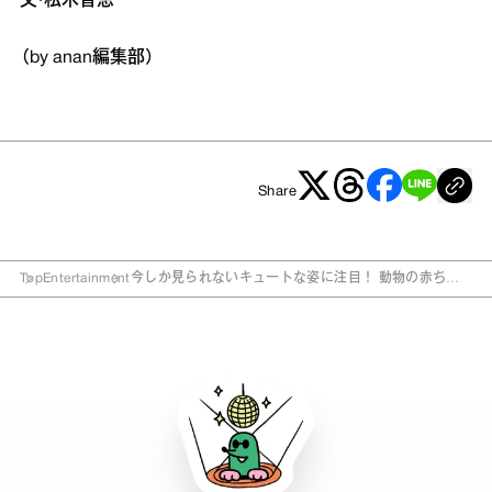
文・松木智恵
（by anan編集部）
Share
Top
Entertainment
今しか見られないキュートな姿に注目！ 動物の赤ちゃ
んがいる全国の“動物園＆水族館”