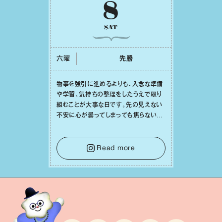
8
SAT
六曜
先勝
物事を強引に進めるよりも、⼊念な準備
や学習、気持ちの整理をしたうえで取り
組むことが⼤事な⽇です。先の⾒えない
不安に⼼が曇ってしまっても焦らない
で。意思を伝える⼯夫をしたり、あなた⾃
⾝や疲れていそうな⼈をいたわることに
時間を使いましょう。ここでしっかりとエ
Read more
ネルギーを蓄え、困難を乗り越える⼒に
変えましょう。