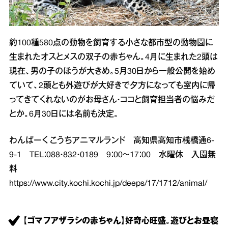
約100種580点の動物を飼育する小さな都市型の動物園に
生まれたオスとメスの双子の赤ちゃん。4月に生まれた2頭は
現在、男の子のほうが大きめ。5月30日から一般公開を始め
ていて、2頭とも外遊びが大好きで夕方になっても室内に帰
ってきてくれないのがお母さん・ココと飼育担当者の悩みだ
とか。6月30日には名前も決定。
わんぱーく こうちアニマルランド 高知県高知市桟橋通6‐
9‐1 TEL：088・832・0189 9：00～17：00 水曜休 入園無
料
https://www.city.kochi.kochi.jp/deeps/17/1712/animal/
【ゴマフアザラシの赤ちゃん】好奇心旺盛。遊びとお昼寝