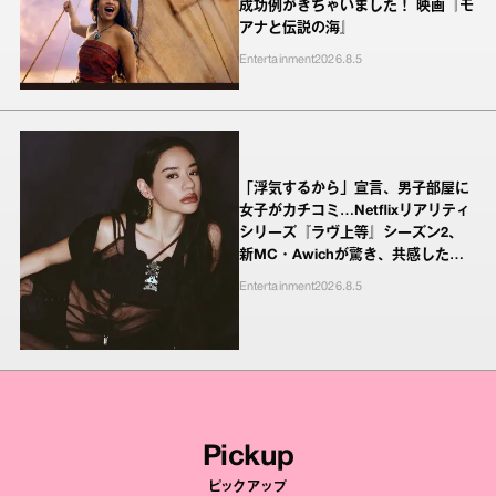
成功例がきちゃいました！ 映画『モ
アナと伝説の海』
Entertainment
2026.8.5
「浮気するから」宣言、男子部屋に
女子がカチコミ…Netflixリアリティ
シリーズ『ラヴ上等』シーズン2、
新MC・Awichが驚き、共感したヤ
ンキーたちの本気の恋模様
Entertainment
2026.8.5
Pickup
ピックアップ