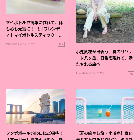
マイボトルで簡単に作れて、体
も心も元気に！ 《「ブレンデ
ィ」マイボトルスティック い
いこと毎日》シリーズが誕生
PR
Wellness
2026.7.27
小芝風花が出合う、夏のリゾナ
ーレ八ヶ岳。日常を離れて、満
たされる旅へ
PR
Lifestyle
2026.7.23
シンガポール3泊5日にご招待！
【夏の癒やし旅・小浜島】青い
「マーリー」がガイドする、多
海とサトウキビが待つ、小さな