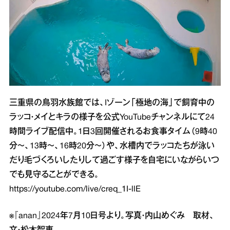
三重県の鳥羽水族館では、Iゾーン「極地の海」で飼育中の
ラッコ・メイとキラの様子を公式YouTubeチャンネルにて24
時間ライブ配信中。1日3回開催されるお食事タイム（9時40
分～、13時～、16時20分～）や、水槽内でラッコたちが泳い
だり毛づくろいしたりして過ごす様子を自宅にいながらいつ
でも見守ることができる。
https://youtube.com/live/creq_1I-llE
※『anan』2024年7月10日号より。写真・内山めぐみ 取材、