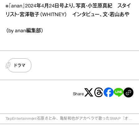
※『anan』2024年4月24日号より。写真・小笠原真紀 スタイ
リスト・宮澤敬子（WHITNEY） インタビュー、文・若山あや
（by anan編集部）
ドラマ
Share
Top
Entertainment
石原さとみ、亀梨和也がアカペラで歌ったSMAP『オレ
ンジ』に「大感動」 『Destiny』撮影秘話