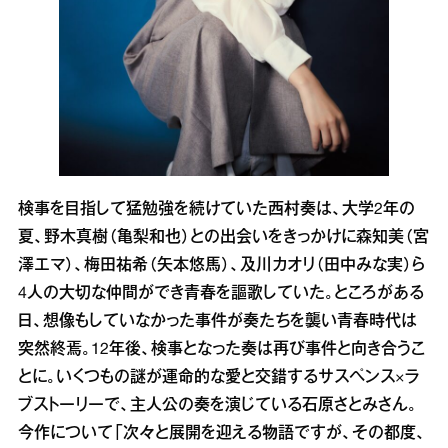
検事を目指して猛勉強を続けていた西村奏は、大学2年の
夏、野木真樹（亀梨和也）との出会いをきっかけに森知美（宮
澤エマ）、梅田祐希（矢本悠馬）、及川カオリ（田中みな実）ら
4人の大切な仲間ができ青春を謳歌していた。ところがある
日、想像もしていなかった事件が奏たちを襲い青春時代は
突然終焉。12年後、検事となった奏は再び事件と向き合うこ
とに。いくつもの謎が運命的な愛と交錯するサスペンス×ラ
ブストーリーで、主人公の奏を演じている石原さとみさん。
今作について「次々と展開を迎える物語ですが、その都度、