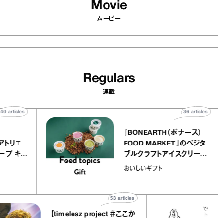
Movie
ムービー
Regulars
連載
40
articles
36
arti
elier
『BONEARTH（ボナース
アリー アトリエ
FOOD MARKET』のベジ
ルクレープ キャ
ブルクラフトアイスクリー
ほか｜chico
｜真野知子の「おいしい
おいしいギフト
物”
ト」
53
articles
【timelesz project ＃ここか