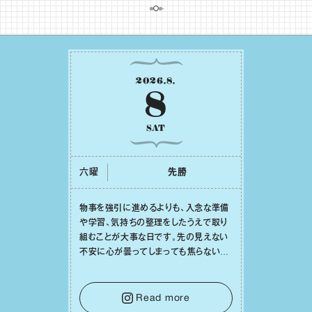
2026
.
8
.
8
SAT
六曜
先勝
物事を強引に進めるよりも、⼊念な準備
や学習、気持ちの整理をしたうえで取り
組むことが⼤事な⽇です。先の⾒えない
不安に⼼が曇ってしまっても焦らない
で。意思を伝える⼯夫をしたり、あなた⾃
⾝や疲れていそうな⼈をいたわることに
時間を使いましょう。ここでしっかりとエ
Read more
ネルギーを蓄え、困難を乗り越える⼒に