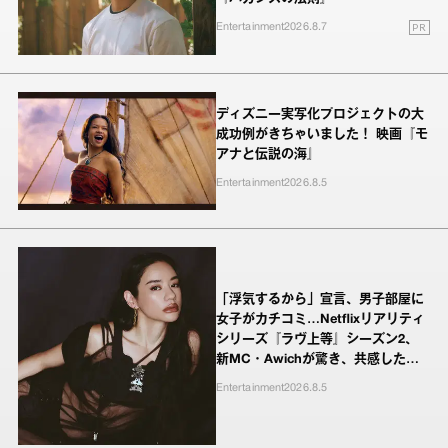
PR
Entertainment
2026.8.7
ディズニー実写化プロジェクトの大
成功例がきちゃいました！ 映画『モ
アナと伝説の海』
Entertainment
2026.8.5
「浮気するから」宣言、男子部屋に
女子がカチコミ…Netflixリアリティ
シリーズ『ラヴ上等』シーズン2、
新MC・Awichが驚き、共感したヤ
ンキーたちの本気の恋模様
Entertainment
2026.8.5