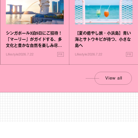
シンガポール3泊5日にご招待！
【夏の癒やし旅・小浜島】青い
「マーリー」がガイドする、多
海とサトウキビが待つ、小さな
文化と豊かな自然を楽しみ尽く
島へ
す旅
PR
PR
Lifestyle
2026.7.22
Lifestyle
2026.7.22
View all