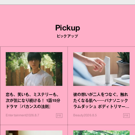
Pickup
ピックアップ
恋も、笑いも、ミステリーも。
彼の想いが二人をつなぐ。触れ
次が気になり続ける！ 1話15分
たくなる肌へ──パナソニック
ドラマ『バカンスの法則』
ラムダッシュ ボディトリマーが
進化！
PR
PR
Entertainment
2026.8.7
Beauty
2026.8.5