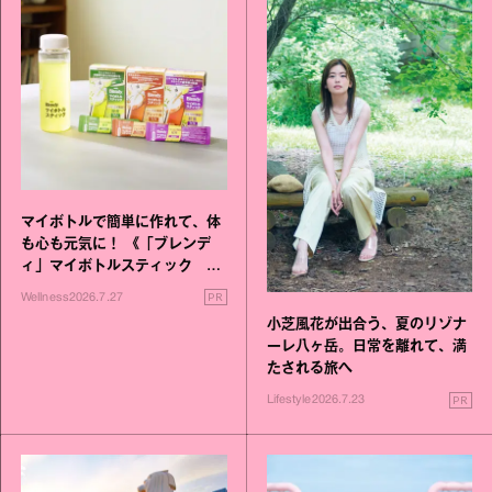
マイボトルで簡単に作れて、体
も心も元気に！ 《「ブレンデ
ィ」マイボトルスティック い
いこと毎日》シリーズが誕生
PR
Wellness
2026.7.27
小芝風花が出合う、夏のリゾナ
ーレ八ヶ岳。日常を離れて、満
たされる旅へ
PR
Lifestyle
2026.7.23