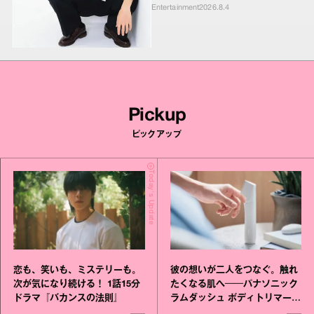
Entertainment
2026.8.4
Pickup
ピックアップ
Today's Update
恋も、笑いも、ミステリーも。
彼の想いが二人をつなぐ。触れ
次が気になり続ける！ 1話15分
たくなる肌へ──パナソニック
ドラマ『バカンスの法則』
ラムダッシュ ボディトリマーが
進化！