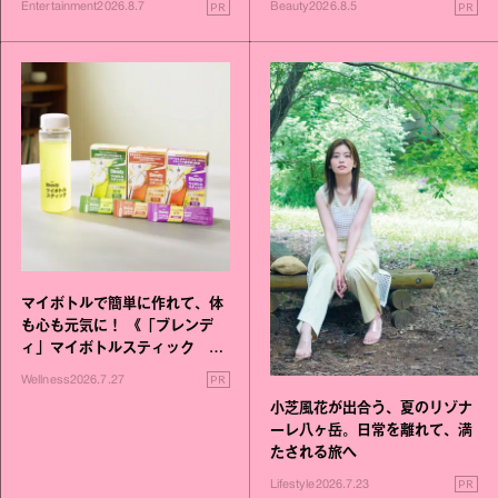
PR
PR
Entertainment
2026.8.7
Beauty
2026.8.5
マイボトルで簡単に作れて、体
も心も元気に！ 《「ブレンデ
ィ」マイボトルスティック い
いこと毎日》シリーズが誕生
PR
Wellness
2026.7.27
小芝風花が出合う、夏のリゾナ
ーレ八ヶ岳。日常を離れて、満
たされる旅へ
PR
Lifestyle
2026.7.23