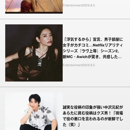
Entertainment
2026.8.5
「浮気するから」宣言、男子部屋に
女子がカチコミ…Netflixリアリティ
シリーズ『ラヴ上等』シーズン2、
新MC・Awichが驚き、共感したヤ
ンキーたちの本気の恋模様
Entertainment
2026.8.5
誠実な役柄の印象が強い中沢元紀が
あらたに挑む役柄はクズ男！「現場
で役の悪口を言われるのが新鮮でし
た（笑）」