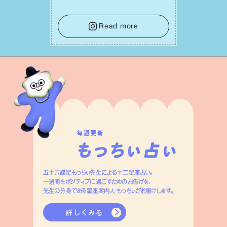
て。そして夜は、疲れや寂しさから⽢い
⾔葉に流されないよう、⼼にしっかりブ
レーキをかけること。この意識の切り替
Read more
えが、あなたに確かな安⼼感をもたらす
はずです。
毎週更新
五十六謀星もっちぃ先生による十二星座占い。
一週間をポジティブに過ごすためのお告げを、
先生の分身である星座案内人・もっちぃがお届けします。
詳しくみる