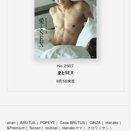
No.2507
愛とSEX
8月5日
発売
anan
BRUTUS
POPEYE
Casa BRUTUS
GINZA
Hanako
&Premium
Tarzan
colocal
Hanakoママ
クロワッサン