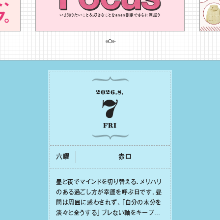
2026
.
8
.
7
FRI
六曜
⾚⼝
昼と夜でマインドを切り替える、メリハリ
のある過ごし⽅が幸運を呼ぶ⽇です。昼
間は周囲に惑わされず、「⾃分の本分を
淡々と全うする」ブレない軸をキープし