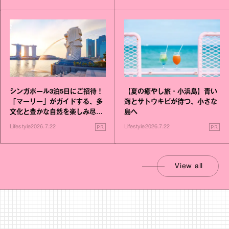
シンガポール3泊5日にご招待！
【夏の癒やし旅・小浜島】青い
「マーリー」がガイドする、多
海とサトウキビが待つ、小さな
文化と豊かな自然を楽しみ尽く
島へ
す旅
PR
PR
Lifestyle
2026.7.22
Lifestyle
2026.7.22
View all