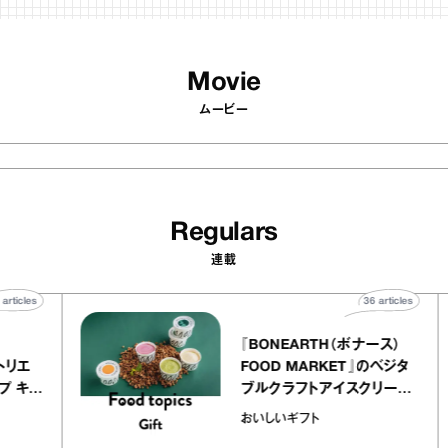
Movie
ムービー
Regulars
連載
40
articles
36
arti
elier
『BONEARTH（ボナース
アリー アトリエ
FOOD MARKET』のベ
ルクレープ キャ
ブルクラフトアイスクリ
ほか｜chico
｜真野知子の「おいしい
おいしいギフト
宝物”
ト」