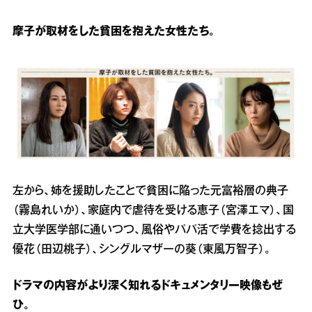
摩子が取材をした貧困を抱えた女性たち。
左から、姉を援助したことで貧困に陥った元富裕層の典子
（霧島れいか）、家庭内で虐待を受ける恵子（宮澤エマ）、国
立大学医学部に通いつつ、風俗やパパ活で学費を捻出する
優花（田辺桃子）、シングルマザーの葵（東風万智子）。
ドラマの内容がより深く知れるドキュメンタリー映像もぜ
ひ。