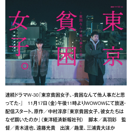
連続ドラマW‐30『東京貧困女子。‐貧困なんて他人事だと思
ってた‐』 11月17日（金）午後11時よりWOWOWにて放送・
配信スタート。原作／中村淳彦『東京貧困女子。彼女たちは
なぜ躓いたのか』（東洋経済新報社刊） 脚本／高羽彩 監
督／青木達也、遠藤光貴 出演／趣里、三浦貴大ほか