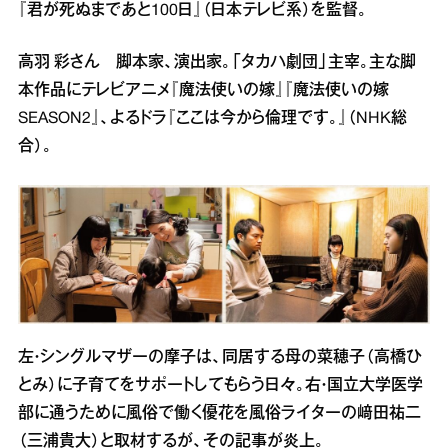
『君が死ぬまであと100日』（日本テレビ系）を監督。
高羽 彩さん 脚本家、演出家。「タカハ劇団」主宰。主な脚
本作品にテレビアニメ『魔法使いの嫁』『魔法使いの嫁
SEASON2』、よるドラ『ここは今から倫理です。』（NHK総
合）。
左・シングルマザーの摩子は、同居する母の菜穂子（高橋ひ
とみ）に子育てをサポートしてもらう日々。右・国立大学医学
部に通うために風俗で働く優花を風俗ライターの﨑田祐二
（三浦貴大）と取材するが、その記事が炎上。