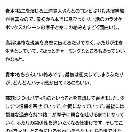
青木：
祐二を演じる三浦貴大さんとのコンビぶりも共演経験
が豊富なので、最初から本当に息ぴったり。1話のカラオケ
ボックスのシーンの摩子と祐二の絡みもすごく面白いし。
高羽：
凄惨な現実を真摯に伝えるだけでなく、ふたりが生き
生きとしていて、ちょっとチャーミングなところもあっていい
かなぁと。
青木：
もちろんいい絡みです。最初は衝突してしまうふたり
が、どんどんバディ感が出てくるのもいい。
高羽：
じつはバディものということを意識して書きました。少
しずつ信頼を寄せていって、仲間になっていって。最後には
複雑な過去を持つ祐二が摩子に弱音を吐けるまでになって
いく。ふたりの関係性を追いたくなる仕掛けです。そしてこ
のドラマは、どこかにいるかわいそうな人たちの話ではな