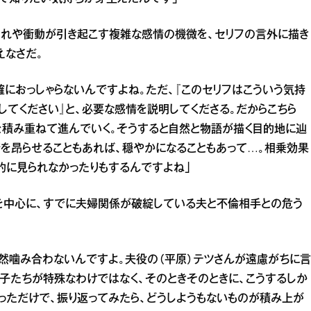
じれや衝動が引き起こす複雑な感情の機微を、セリフの言外に描き
えなさだ。
確におっしゃらないんですよね。ただ、『このセリフはこういう気持
してください』と、必要な感情を説明してくださる。だからこちら
を積み重ねて進んでいく。そうすると自然と物語が描く目的地に辿
を昂らせることもあれば、穏やかになることもあって…。相乗効果
的に見られなかったりもするんですよね」
を中心に、すでに夫婦関係が破綻している夫と不倫相手との危う
然噛み合わないんですよ。夫役の（平原）テツさんが遠慮がちに言
綿子たちが特殊なわけではなく、そのときそのときに、こうするしか
っただけで、振り返ってみたら、どうしようもないものが積み上が