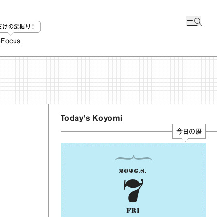
bだけの深掘り！
e
Focus
Today's Koyomi
今日の暦
2026
.
8
.
7
FRI