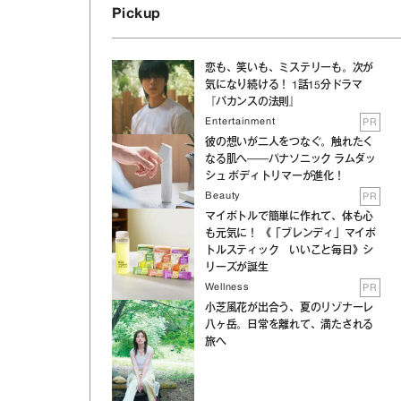
Pickup
恋も、笑いも、ミステリーも。次が
気になり続ける！ 1話15分ドラマ
『バカンスの法則』
Entertainment
PR
彼の想いが二人をつなぐ。触れたく
なる肌へ──パナソニック ラムダッ
シュ ボディトリマーが進化！
Beauty
PR
マイボトルで簡単に作れて、体も心
も元気に！ 《「ブレンディ」マイボ
トルスティック いいこと毎日》シ
リーズが誕生
Wellness
PR
小芝風花が出合う、夏のリゾナーレ
八ヶ岳。日常を離れて、満たされる
旅へ