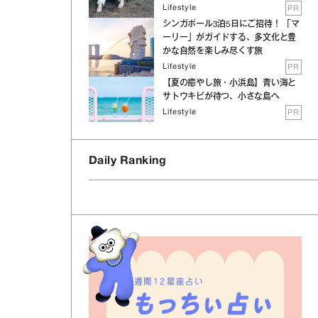
Lifestyle
PR
シンガポール3泊5日にご招待！ 「マ
ーリー」がガイドする、多文化と豊
かな自然を楽しみ尽くす旅
Lifestyle
PR
【夏の癒やし旅・小浜島】青い海と
サトウキビが待つ、小さな島へ
Lifestyle
PR
Daily Ranking
週間12星座占い