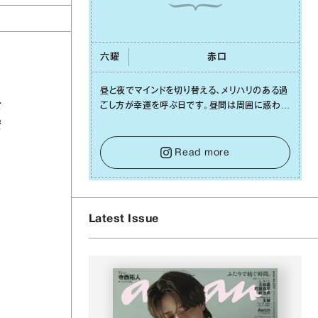
六曜
⾚⼝
昼と夜でマインドを切り替える、メリハリのある過
士
ごし⽅が幸運を呼ぶ⽇です。昼間は周囲に惑わさ
れず、「⾃分の本分を淡々と全うする」ブレない軸
安
をキープして。そして夜は、疲れや寂しさから⽢
い⾔葉に流されないよう、⼼にしっかりブレーキ
Read more
をかけること。この意識の切り替えが、あなたに
確かな安⼼感をもたらすはずです。
Latest Issue