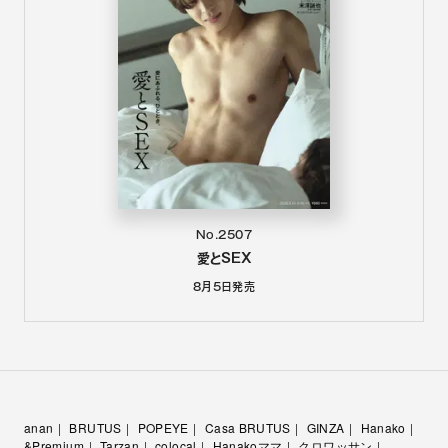
No.2507
愛とSEX
8月5日
発売
anan
BRUTUS
POPEYE
Casa BRUTUS
GINZA
Hanako
&Premium
Tarzan
colocal
Hanakoママ
クロワッサン