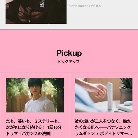
ンキーたちの本気の恋模様
Entertainment
2026.8.5
Pickup
ピックアップ
恋も、笑いも、ミステリーも。
彼の想いが二人をつなぐ。触れ
次が気になり続ける！ 1話15分
たくなる肌へ──パナソニック
ドラマ『バカンスの法則』
ラムダッシュ ボディトリマーが