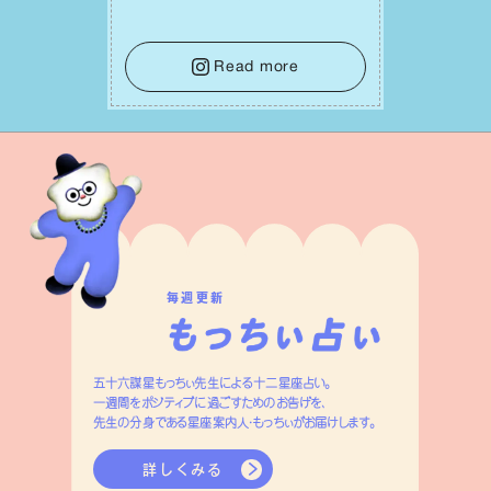
れ迷う必要はありません。余計なノイズ
をそっと⼿放し、⽬の前のことに集中しま
しょう。そのブレない決意が、あなたにと
Read more
って有意義で安定した成果を引き寄せま
す。
毎週更新
五十六謀星もっちぃ先生による十二星座占い。
一週間をポジティブに過ごすためのお告げを、
先生の分身である星座案内人・もっちぃがお届けします。
詳しくみる