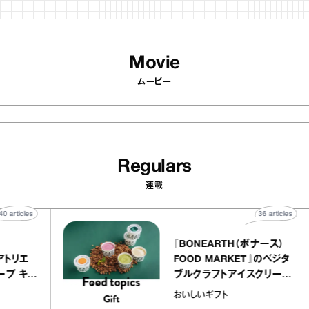
Movie
ムービー
Regulars
連載
40
articles
36
ar
telier
『BONEARTH（ボナー
クアリー アトリエ
FOOD MARKET』のベ
ミルクレープ キャ
ブルクラフトアイスクリ
ユほか｜chico
｜真野知子の「おいしい
おいしいギフト
宝物”
ト」