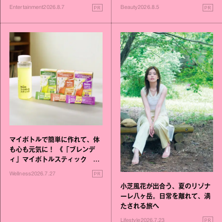
進化！
PR
PR
Entertainment
2026.8.7
Beauty
2026.8.5
マイボトルで簡単に作れて、体
も心も元気に！ 《「ブレンデ
ィ」マイボトルスティック い
いこと毎日》シリーズが誕生
PR
Wellness
2026.7.27
小芝風花が出合う、夏のリゾナ
ーレ八ヶ岳。日常を離れて、満
たされる旅へ
PR
Lifestyle
2026.7.23