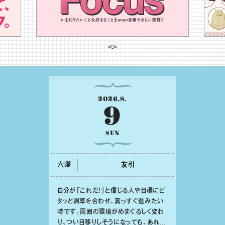
2026
.
8
.
9
SUN
六曜
友引
⾃分が「これだ！」と信じる⼈や⽬標にピ
タッと照準を合わせ、真っすぐ進みたい
時です。周囲の環境がめまぐるしく変わ
り、つい⽬移りしそうになっても、あれこ