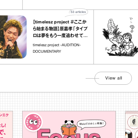
53
articles
【timelesz project ＃ここか
「
ら始まる物語】原嘉孝「タイプ
ロは夢をもう一度追わせてく
れた場所」
社
timelesz project -AUDITION-
DOCUMENTARY
View all