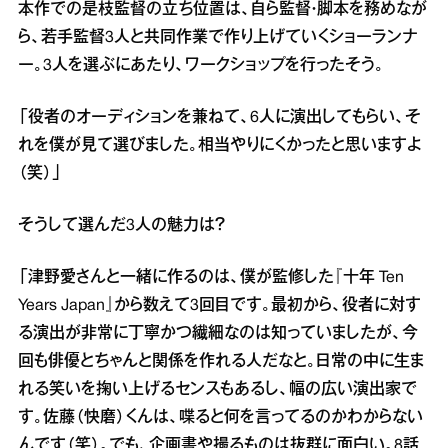
本作での是枝監督の立ち位置は、自ら監督・脚本を務めなが
ら、若手監督3人と共同作業で作り上げていくショーランナ
ー。3人を選ぶにあたり、ワークショップを行ったそう。
「役者のオーディションを兼ねて、6人に演出してもらい、そ
れを僕が見て選びました。相当やりにくかったと思いますよ
（笑）」
そうして選んだ3人の魅力は？
「津野愛さんと一緒に作るのは、僕が監修した『十年 Ten
Years Japan』から数えて3回目です。最初から、役者に対す
る演出が非常に丁寧かつ繊細なのは知っていましたが、今
回も俳優とちゃんと関係を作れる人だなと。日常の中に生ま
れる笑いを掬い上げるセンスもあるし、幅の広い演出家で
す。佐藤（快磨）くんは、喋ると何を言ってるのかわからない
んです（笑）。でも、企画書や撮るものは抜群に面白い。8話