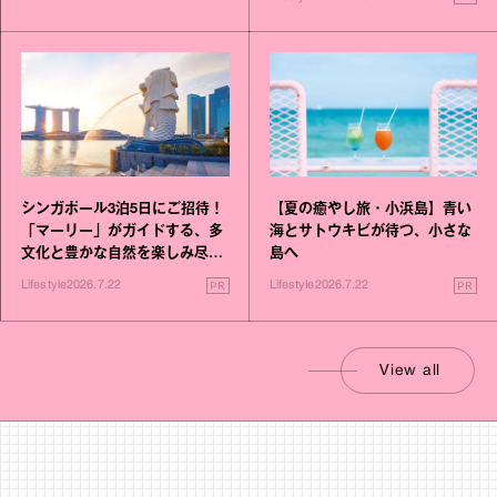
シンガポール3泊5日にご招待！
【夏の癒やし旅・小浜島】青い
「マーリー」がガイドする、多
海とサトウキビが待つ、小さな
文化と豊かな自然を楽しみ尽く
島へ
す旅
PR
PR
Lifestyle
2026.7.22
Lifestyle
2026.7.22
View all