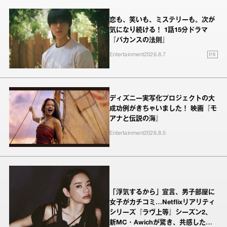
恋も、笑いも、ミステリーも。次が
気になり続ける！ 1話15分ドラマ
『バカンスの法則』
PR
Entertainment
2026.8.7
ディズニー実写化プロジェクトの大
成功例がきちゃいました！ 映画『モ
アナと伝説の海』
Entertainment
2026.8.5
「浮気するから」宣言、男子部屋に
女子がカチコミ…Netflixリアリティ
シリーズ『ラヴ上等』シーズン2、
新MC・Awichが驚き、共感したヤ