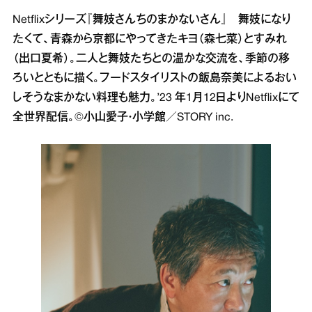
Netflixシリーズ『舞妓さんちのまかないさん』 舞妓になり
たくて、青森から京都にやってきたキヨ（森七菜）とすみれ
（出口夏希）。二人と舞妓たちとの温かな交流を、季節の移
ろいとともに描く。フードスタイリストの飯島奈美によるおい
しそうなまかない料理も魅力。’23 年1月12日よりNetflixにて
全世界配信。©小山愛子・小学館／STORY inc.