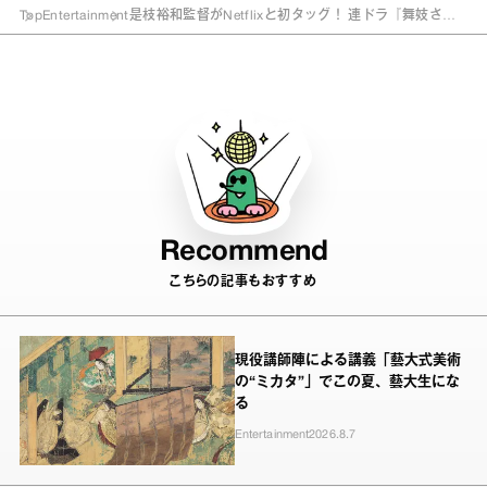
Top
Entertainment
是枝裕和監督がNetflixと初タッグ！ 連ドラ『舞妓さん
ちのまかないさん』の魅力
Recommend
こちらの記事もおすすめ
現役講師陣による講義「藝大式美術
の“ミカタ”」でこの夏、藝大生にな
る
Entertainment
2026.8.7