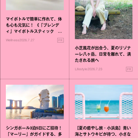
マイボトルで簡単に作れて、体
も心も元気に！ 《「ブレンデ
ィ」マイボトルスティック い
いこと毎日》シリーズが誕生
PR
Wellness
2026.7.27
小芝風花が出合う、夏のリゾナ
ーレ八ヶ岳。日常を離れて、満
たされる旅へ
PR
Lifestyle
2026.7.23
シンガポール3泊5日にご招待！
【夏の癒やし旅・小浜島】青い
「マーリー」がガイドする、多
海とサトウキビが待つ、小さな