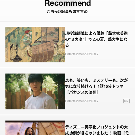
Recommend
こちらの記事もおすすめ
現役講師陣による講義「藝大式美術
の“ミカタ”」でこの夏、藝大生にな
る
Entertainment
2026.8.7
恋も、笑いも、ミステリーも。次が
気になり続ける！ 1話15分ドラマ
『バカンスの法則』
PR
Entertainment
2026.8.7
ディズニー実写化プロジェクトの大
成功例がきちゃいました！ 映画『モ