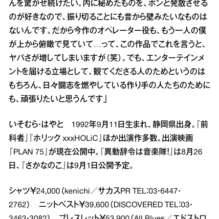
んを驚かせ続けたい。内に秘めたものを、ポンと発散させる
のが好きなので、振り切ることにも昔から壁みたいなものは
ないんです。だから今作のオペレーター役も、もう一人の僕
が上から俯瞰で見ていて…って、この作品でこれを言うと、
ヤバさが増してしまいますが（笑）。でも、エンターテインメ
ントを届ける立場として、観てくださる人のためというのは
もちろん、日々闘志を燃やしている作り手の人たちのために
も、頑張りたいと思うんです」
いそむら・はやと 1992年9月11日生まれ、静岡県出身。『前
科者』『ホリック xxxHOLiC』ほか出演作多数。出演映画
『PLAN 75』が現在公開中。『異動辞令は音楽隊！』は8月26
日、『さかなのこ』は9月1日公開予定。
シャツ￥24,000（kenichi／サカスPR TEL：03・6447・
2762） ニットベスト￥39,600（DISCOVERED TEL：03・
3463・3082） ブレスレット￥53,900（All Blues／エドストロ