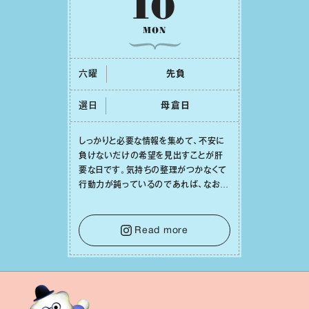
10
MON
六曜
先負
選日
⺟倉⽇
しっかりと必要な情報を集めて、不安に
負けないだけの希望を⾒出すことが肝
要な⽇です。気持ちの整理がつかなくて
⾏動⼒が鈍っているのであれば、なおさ
ら判断材料を揃えることが積極的な⼀歩
を踏み出すのに役⽴つはず。また、広い
意味での「癒し」や「治療」が必要な⽇で
Read more
もあり、特に⼈間関係の改善は課題の⼀
つです。