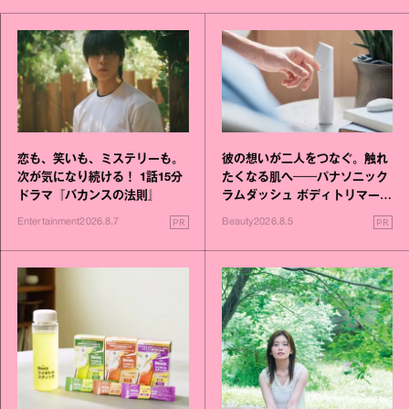
恋も、笑いも、ミステリーも。
彼の想いが二人をつなぐ。触れ
次が気になり続ける！ 1話15分
たくなる肌へ──パナソニック
ドラマ『バカンスの法則』
ラムダッシュ ボディトリマーが
進化！
PR
PR
Entertainment
2026.8.7
Beauty
2026.8.5