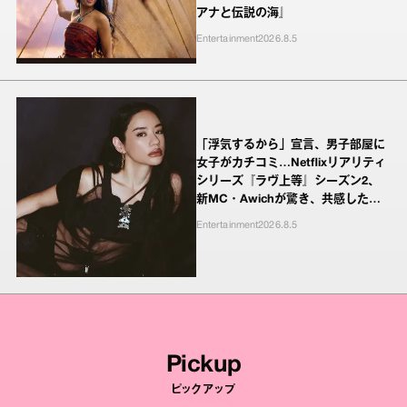
アナと伝説の海』
Entertainment
2026.8.5
「浮気するから」宣言、男子部屋に
女子がカチコミ…Netflixリアリティ
シリーズ『ラヴ上等』シーズン2、
新MC・Awichが驚き、共感したヤ
ンキーたちの本気の恋模様
Entertainment
2026.8.5
Pickup
ピックアップ