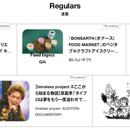
Regulars
連載
40
articles
36
articles
er
『BONEARTH（ボナース）
ー アトリエ
FOOD MARKET』のベジタ
レープ キャ
ブルクラフトアイスクリーム
か｜chico
｜真野知子の「おいしいギフ
おいしいギフト
”
ト」
53
articles
【timelesz project ＃ここか
ら始まる物語】原嘉孝「タイプ
ロは夢をもう一度追わせてく
れた場所」
timelesz project -AUDITION-
DOCUMENTARY