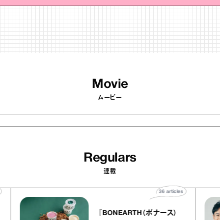
Movie
ムービー
Regulars
連載
ticles
36
articles
『BONEARTH（ボナース）