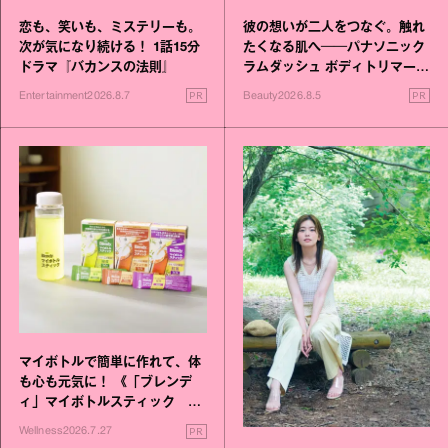
恋も、笑いも、ミステリーも。
彼の想いが二人をつなぐ。触れ
次が気になり続ける！ 1話15分
たくなる肌へ──パナソニック
ドラマ『バカンスの法則』
ラムダッシュ ボディトリマーが
進化！
PR
PR
Entertainment
2026.8.7
Beauty
2026.8.5
マイボトルで簡単に作れて、体
も心も元気に！ 《「ブレンデ
ィ」マイボトルスティック い
いこと毎日》シリーズが誕生
PR
Wellness
2026.7.27