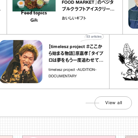
リエ
FOOD MARKET』のベジタ
 キャ
ブルクラフトアイスクリーム
ico
｜真野知子の「おいしいギフ
おいしいギフト
ト」
53
articles
【timelesz project ＃ここか
ら始まる物語】原嘉孝「タイプ
ロは夢をもう一度追わせてく
れた場所」
timelesz project -AUDITION-
DOCUMENTARY
View all