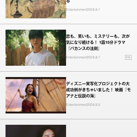
る
Entertainment
2026.8.7
恋も、笑いも、ミステリーも。次が
気になり続ける！ 1話15分ドラマ
『バカンスの法則』
PR
Entertainment
2026.8.7
ディズニー実写化プロジェクトの大
成功例がきちゃいました！ 映画『モ
アナと伝説の海』
Entertainment
2026.8.5