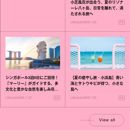
小芝風花が出合う、夏のリゾナ
ーレ八ヶ岳。日常を離れて、満
たされる旅へ
PR
Lifestyle
2026.7.23
シンガポール3泊5日にご招待！
【夏の癒やし旅・小浜島】青い
「マーリー」がガイドする、多
海とサトウキビが待つ、小さな
文化と豊かな自然を楽しみ尽く
島へ
す旅
PR
PR
Lifestyle
2026.7.22
Lifestyle
2026.7.22
View all