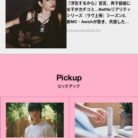
「浮気するから」宣言、男子部屋に
女子がカチコミ…Netflixリアリティ
シリーズ『ラヴ上等』シーズン2、
新MC・Awichが驚き、共感したヤ
ンキーたちの本気の恋模様
Entertainment
2026.8.5
Pickup
ピックアップ