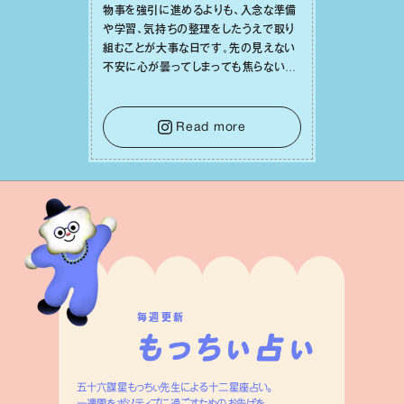
物事を強引に進めるよりも、⼊念な準備
や学習、気持ちの整理をしたうえで取り
組むことが⼤事な⽇です。先の⾒えない
不安に⼼が曇ってしまっても焦らない
で。意思を伝える⼯夫をしたり、あなた⾃
⾝や疲れていそうな⼈をいたわることに
時間を使いましょう。ここでしっかりとエ
Read more
ネルギーを蓄え、困難を乗り越える⼒に
変えましょう。
毎週更新
五十六謀星もっちぃ先生による十二星座占い。
一週間をポジティブに過ごすためのお告げを、