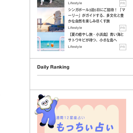
Lifestyle
PR
シンガポール3泊5日にご招待！ 「マ
ーリー」がガイドする、多文化と豊
かな自然を楽しみ尽くす旅
Lifestyle
PR
【夏の癒やし旅・小浜島】青い海と
サトウキビが待つ、小さな島へ
Lifestyle
PR
Daily Ranking
い
週間12星座占い