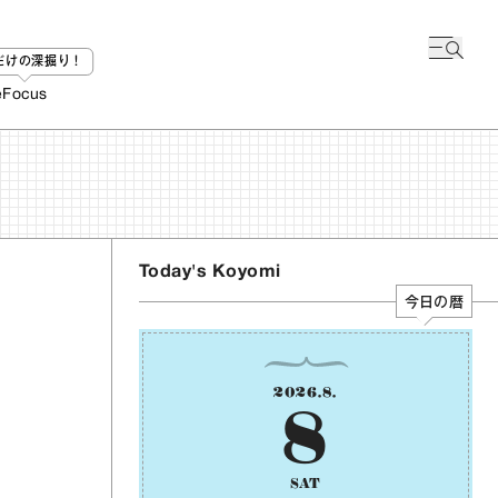
bだけの深掘り！
e
Focus
Today's Koyomi
今日の暦
2026
.
8
.
8
SAT