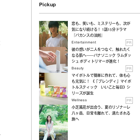
Pickup
恋も、笑いも、ミステリーも。次が
気になり続ける！ 1話15分ドラマ
『バカンスの法則』
Entertainment
PR
違
彼の想いが二人をつなぐ。触れたく
なる肌へ──パナソニック ラムダッ
シュ ボディトリマーが進化！
Beauty
PR
マイボトルで簡単に作れて、体も心
も元気に！ 《「ブレンディ」マイボ
トルスティック いいこと毎日》シ
リーズが誕生
Wellness
PR
小芝風花が出合う、夏のリゾナーレ
八ヶ岳。日常を離れて、満たされる
旅へ
て