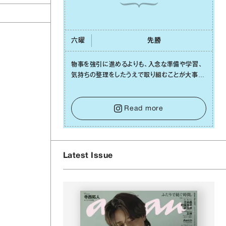
六曜
先勝
物事を強引に進めるよりも、⼊念な準備や学習、
気持ちの整理をしたうえで取り組むことが⼤事な
⽇です。先の⾒えない不安に⼼が曇ってしまって
も焦らないで。意思を伝える⼯夫をしたり、あなた
⾃⾝や疲れていそうな⼈をいたわることに時間を
Read more
使いましょう。ここでしっかりとエネルギーを蓄
え、困難を乗り越える⼒に変えましょう。
Latest Issue