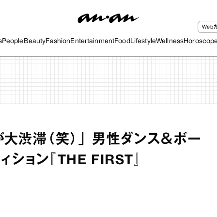
We
s
People
Beauty
Fashion
Entertainment
Food
Lifestyle
Wellness
Horoscop
能が大渋滞（笑）」 男性ダンス＆ボー
ション『THE FIRST』