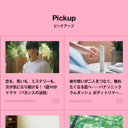
Pickup
ピックアップ
恋も、笑いも、ミステリーも。
彼の想いが二人をつなぐ。触れ
次が気になり続ける！ 1話15分
たくなる肌へ──パナソニック
ドラマ『バカンスの法則』
ラムダッシュ ボディトリマーが
進化！
PR
PR
Entertainment
2026.8.7
Beauty
2026.8.5