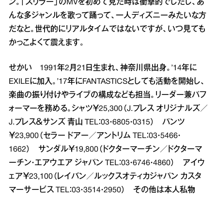
ン。「スリラー」のMVを初めて見た時は衝撃的でしたし、あ
んな多ジャンルを歌って踊って、一人ディズニーみたいな方
だなと。世代的にリアルタイムではないですが、いつ見ても
かっこよくて震えます。
せかい 1991年2月21日生まれ、神奈川県出身。’14年に
EXILEに加入。’17年にFANTASTICSとしても活動を開始し、
楽曲の振り付けやライブの構成なども担当。リーダー兼パフ
ォーマーを務める。シャツ￥25,300（J.プレス オリジナルズ／
J.プレス＆サンズ 青山 TEL：03・6805・0315） パンツ
￥23,900（セラー ドアー／アントリム TEL：03・5466・
1662） サンダル￥19,800（ドクターマーチン／ドクターマ
ーチン・エアウエア ジャパン TEL：03・6746・4860） アイウ
ェア￥23,100（レイバン／ルックスオティカジャパン カスタ
マーサービス TEL：03・3514・2950） その他は本人私物