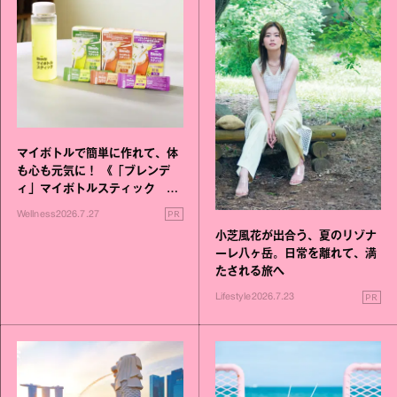
マイボトルで簡単に作れて、体
も心も元気に！ 《「ブレンデ
ィ」マイボトルスティック い
いこと毎日》シリーズが誕生
PR
Wellness
2026.7.27
小芝風花が出合う、夏のリゾナ
ーレ八ヶ岳。日常を離れて、満
たされる旅へ
PR
Lifestyle
2026.7.23