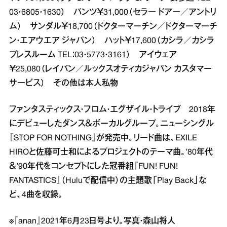
03・6805・1630） パンツ￥31,000（セラー ドアー／アントリ
ム） サンダル￥18,700（ドクターマーチン／ドクターマーチ
ン・エアウエア ジャパン） ハット￥17,600（カシラ／カシラ
プレスルーム TEL：03・5773・3161） アイウェア
￥25,080（レイバン／ルックスオティカジャパン カスタマー
サービス） その他は本人私物
ファンタスティックス・フロム・エグザイル・トライブ 2018年
にデビューしたダンス＆ボーカルグループ。ニューシングル
『STOP FOR NOTHING』が発売中。リード曲は、EXILE
HIROと佐藤可士和によるプロジェクトのテーマ曲。’80年代
＆’90年代をコンセプトにした冠番組『FUN! FUN!
FANTASTICS』（Huluで配信中）の主題歌「Play Back」な
ど、4曲を収録。
※『anan』2021年6月23日号より。写真・森山将人