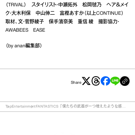
（TRIVAL） スタイリスト・中瀬拓外 松岡毬乃 ヘア＆メイ
ク・大木利保 中山伸二 富樫あすか（以上CONTINUE）
取材、文・菅野綾子 保手濱奈美 重信 綾 撮影協力・
AWABEES EASE
（by anan編集部）
Share
Top
Entertainment
FANTASTICS「僕たちの武器が一つ増えたような感
じ」 新シングル発売