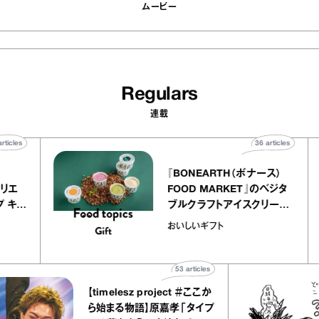
ムービー
Regulars
連載
40
articles
36
arti
elier
『BONEARTH（ボナース
アリー アトリエ
FOOD MARKET』のベ
ルクレープ キャ
ブルクラフトアイスクリ
ほか｜chico
｜真野知子の「おいしい
おいしいギフト
宝物”
ト」
53
articles
【timelesz project ＃ここか
ら始まる物語】原嘉孝「タイプ