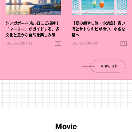
シンガポール3泊5日にご招待！
【夏の癒やし旅・小浜島】青い
「マーリー」がガイドする、多
海とサトウキビが待つ、小さな
文化と豊かな自然を楽しみ尽く
島へ
す旅
PR
PR
Lifestyle
2026.7.22
Lifestyle
2026.7.22
View all
Movie