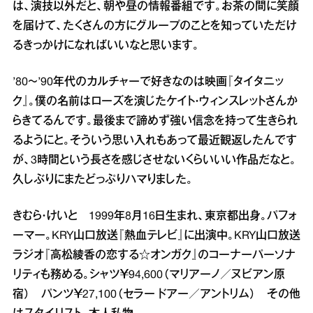
は、演技以外だと、朝や昼の情報番組です。お茶の間に笑顔
を届けて、たくさんの方にグループのことを知っていただけ
るきっかけになればいいなと思います。
’80～’90年代のカルチャーで好きなのは映画『タイタニッ
ク』。僕の名前はローズを演じたケイト・ウィンスレットさんか
らきてるんです。最後まで諦めず強い信念を持って生きられ
るようにと。そういう思い入れもあって最近観返したんです
が、3時間という長さを感じさせないくらいいい作品だなと。
久しぶりにまたどっぷりハマりました。
きむら・けいと 1999年8月16日生まれ、東京都出身。パフォ
ーマー。KRY山口放送『熱血テレビ』に出演中。KRY山口放送
ラジオ『高松綾香の恋する☆オンガク』のコーナーパーソナ
リティも務める。シャツ￥94,600（マリアーノ／ヌビアン原
宿） パンツ￥27,100（セラー ドアー／アントリム） その他