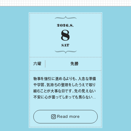
2026
.
8
.
8
SAT
六曜
先勝
物事を強引に進めるよりも、⼊念な準備
や学習、気持ちの整理をしたうえで取り
組むことが⼤事な⽇です。先の⾒えない
不安に⼼が曇ってしまっても焦らない
で。意思を伝える⼯夫をしたり、あなた⾃
⾝や疲れていそうな⼈をいたわることに
時間を使いましょう。ここでしっかりとエ
Read more
ネルギーを蓄え、困難を乗り越える⼒に
変えましょう。