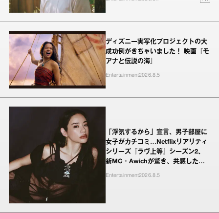
ディズニー実写化プロジェクトの大
成功例がきちゃいました！ 映画『モ
アナと伝説の海』
Entertainment
2026.8.5
「浮気するから」宣言、男子部屋に
女子がカチコミ…Netflixリアリティ
シリーズ『ラヴ上等』シーズン2、
新MC・Awichが驚き、共感したヤ
ンキーたちの本気の恋模様
Entertainment
2026.8.5