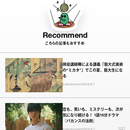
Recommend
こちらの記事もおすすめ
現役講師陣による講義「藝大式美術
の“ミカタ”」でこの夏、藝大生にな
る
Entertainment
2026.8.7
恋も、笑いも、ミステリーも。次が
気になり続ける！ 1話15分ドラマ
『バカンスの法則』
PR
Entertainment
2026.8.7