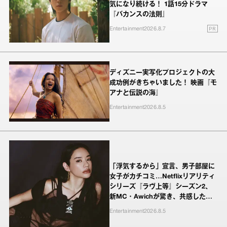
気になり続ける！ 1話15分ドラマ
『バカンスの法則』
PR
Entertainment
2026.8.7
ディズニー実写化プロジェクトの大
成功例がきちゃいました！ 映画『モ
アナと伝説の海』
Entertainment
2026.8.5
「浮気するから」宣言、男子部屋に
女子がカチコミ…Netflixリアリティ
シリーズ『ラヴ上等』シーズン2、
新MC・Awichが驚き、共感したヤ
ンキーたちの本気の恋模様
Entertainment
2026.8.5