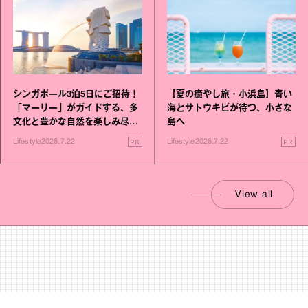
シンガポール3泊5日にご招待！
【夏の癒やし旅・小浜島】青い
「マーリー」がガイドする、多
海とサトウキビが待つ、小さな
文化と豊かな自然を楽しみ尽く
島へ
す旅
PR
PR
Lifestyle
2026.7.22
Lifestyle
2026.7.22
View all