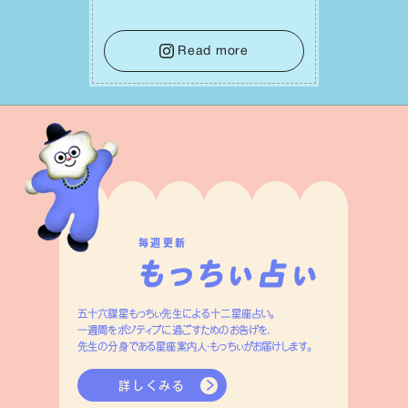
ら判断材料を揃えることが積極的な⼀歩
を踏み出すのに役⽴つはず。また、広い
意味での「癒し」や「治療」が必要な⽇で
Read more
もあり、特に⼈間関係の改善は課題の⼀
つです。
毎週更新
五十六謀星もっちぃ先生による十二星座占い。
一週間をポジティブに過ごすためのお告げを、
先生の分身である星座案内人・もっちぃがお届けします。
詳しくみる