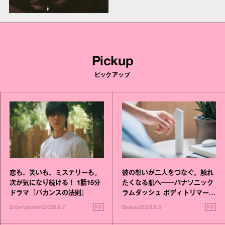
Pickup
ピックアップ
恋も、笑いも、ミステリーも。
彼の想いが二人をつなぐ。触れ
次が気になり続ける！ 1話15分
たくなる肌へ──パナソニック
ドラマ『バカンスの法則』
ラムダッシュ ボディトリマーが
進化！
PR
PR
Entertainment
2026.8.7
Beauty
2026.8.5