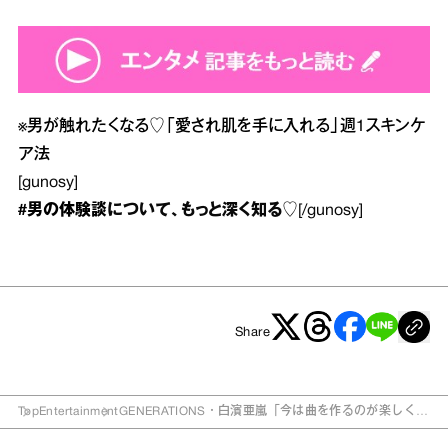
※
男が触れたくなる♡「愛され肌を手に入れる」週1スキンケ
ア法
[gunosy]
#男の体験談
について、もっと深く知る♡
[/gunosy]
Share
Top
Entertainment
GENERATIONS・白濱亜嵐「今は曲を作るのが楽しく
て…」