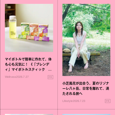
マイボトルで簡単に作れて、体
も心も元気に！ 《「ブレンデ
ィ」マイボトルスティック い
いこと毎日》シリーズが誕生
PR
Wellness
2026.7.27
小芝風花が出合う、夏のリゾナ
ーレ八ヶ岳。日常を離れて、満
たされる旅へ
PR
Lifestyle
2026.7.23