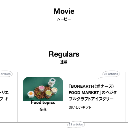
Movie
ムービー
Regulars
連載
40
articles
36
articles
ier
『BONEARTH（ボナース）
ー アトリエ
FOOD MARKET』のベジタ
クレープ キャ
ブルクラフトアイスクリーム
か｜chico
｜真野知子の「おいしいギフ
おいしいギフト
”
ト」
53
articles