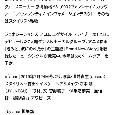
にヴァレンティノ／ヴァレンティノ インフォメーションデス
ク） スニーカー 参考価格￥81,000（ヴァレンティノ ガラヴ
ァーニ／ヴァレンティノ インフォメーションデスク） その他
はスタイリスト私物
ジェネレーションズ フロム エグザイル トライブ 2012年に
デビューした7人組ダンス＆ボーカルグループ。アニメ映画
『きみと、波にのれたら』の主題歌「Brand New Story」を収
録したニューシングルが発売中。今年は5大ドームツアーを
予定。
※『anan』2019年7月24日号より。写真・酒井貴生（aosora）
スタイリスト・吉田ケイスケ ヘア＆メイク・寺本 剛
（JYUNESU） 取材、文・菅野綾子 保手濱奈美 重信
綾 撮影協力・アワビーズ
（by anan編集部）