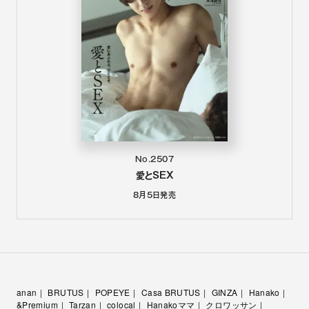
No.2507
愛とSEX
8月5日
発売
anan
BRUTUS
POPEYE
Casa BRUTUS
GINZA
Hanako
&Premium
Tarzan
colocal
Hanakoママ
クロワッサン