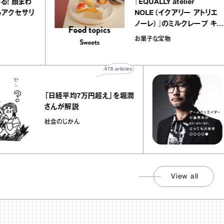
変わる！ 顔まわ
『EQUALLY atelier
にするアクセサリ
NOLE（イクアリー アト
した
ノーレ）』のミルクレープ
ラメルバニーユほか｜ch
shion
お菓子な宝物
の“お菓子な宝物”
478
articles
小
「日経平均7万円超え」を堀潤
も
さんが解説
目
社会のじかん
a
〇
View all