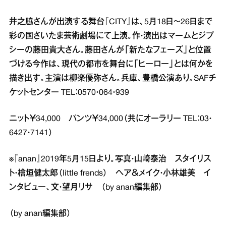
井之脇さんが出演する舞台『CITY』は、5月18日～26日まで
彩の国さいたま芸術劇場にて上演。作・演出はマームとジプ
シーの藤田貴大さん。藤田さんが「新たなフェーズ」と位置
づける今作は、現代の都市を舞台に「ヒーロー」とは何かを
描き出す。主演は柳楽優弥さん。兵庫、豊橋公演あり。SAFチ
ケットセンター TEL：0570・064・939
ニット￥34,000 パンツ￥34,000（共にオーラリー TEL：03・
6427・7141）
※『anan』2019年5月15日より。写真・山崎泰治 スタイリス
ト・檜垣健太郎（little frends） ヘア＆メイク・小林雄美 イ
ンタビュー、文・望月リサ （by anan編集部）
（by anan編集部）