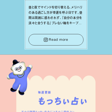
昼と夜でマインドを切り替える、メリハリ
のある過ごし⽅が幸運を呼ぶ⽇です。昼
間は周囲に惑わされず、「⾃分の本分を
淡々と全うする」ブレない軸をキープし
て。そして夜は、疲れや寂しさから⽢い
⾔葉に流されないよう、⼼にしっかりブ
レーキをかけること。この意識の切り替
Read more
えが、あなたに確かな安⼼感をもたらす
はずです。
毎週更新
五十六謀星もっちぃ先生による十二星座占い。