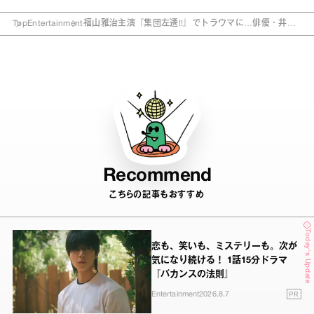
Top
Entertainment
福山雅治主演『集団左遷!!』でトラウマに…俳優・井之
脇海の告白
Recommend
こちらの記事もおすすめ
Today's Update
恋も、笑いも、ミステリーも。次が
気になり続ける！ 1話15分ドラマ
『バカンスの法則』
PR
Entertainment
2026.8.7