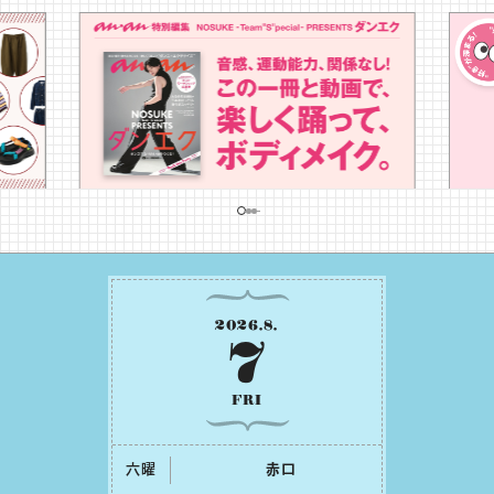
2026
.
8
.
7
FRI
六曜
⾚⼝