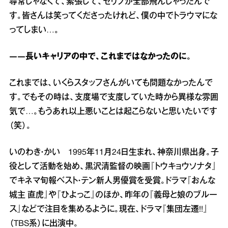
尋常じゃなくて、緊張して、セリフが全部飛んじゃったんで
す。皆さんは笑ってくださったけれど、僕の中でトラウマにな
ってしまい…。
――長いキャリアの中で、これまではなかったのに。
これまでは、いくらスタッフさんがいても問題なかったんで
す。でもその時は、支度場で支度していた時から異様な雰囲
気で…。もうあれ以上悪いことは起こらないと思いたいです
（笑）。
いのわき・かい 1995年11月24日生まれ、神奈川県出身。子
役として活動を始め、黒沢清監督の映画『トウキョウソナタ』
でキネマ旬報ベスト・テン新人男優賞を受賞。ドラマ『おんな
城主 直虎』や『ひよっこ』のほか、昨年の『義母と娘のブルー
ス』などで注目を集めるように。現在、ドラマ『集団左遷!!』
（TBS系）に出演中。