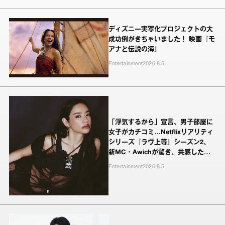
ディズニー実写化プロジェクトの大
成功例がきちゃいました！ 映画『モ
アナと伝説の海』
Entertainment
2026.8.5
「浮気するから」宣言、男子部屋に
女子がカチコミ…Netflixリアリティ
シリーズ『ラヴ上等』シーズン2、
新MC・Awichが驚き、共感したヤ
ンキーたちの本気の恋模様
Entertainment
2026.8.5