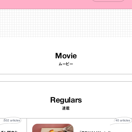
Movie
ムービー
Regulars
連載
502
articles
40
ar