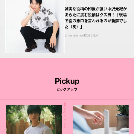
誠実な役柄の印象が強い中沢元紀が
あらたに挑む役柄はクズ男！「現場
で役の悪口を言われるのが新鮮でし
た（笑）」
Entertainment
2026.8.4
Pickup
ピックアップ
Today's Update