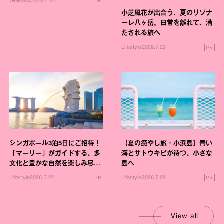
PR
Wellness
2026.7.27
小芝風花が出合う、夏のリゾナ
ーレ八ヶ岳。日常を離れて、満
たされる旅へ
PR
Lifestyle
2026.7.23
シンガポール3泊5日にご招待！
【夏の癒やし旅・小浜島】青い
「マーリー」がガイドする、多
海とサトウキビが待つ、小さな
文化と豊かな自然を楽しみ尽く
島へ
す旅
PR
PR
Lifestyle
2026.7.22
Lifestyle
2026.7.22
View all