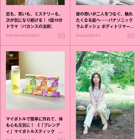
恋も、笑いも、ミステリーも。
彼の想いが二人をつなぐ。触れ
次が気になり続ける！ 1話15分
たくなる肌へ──パナソニック
ドラマ『バカンスの法則』
ラムダッシュ ボディトリマーが
進化！
PR
PR
Entertainment
2026.8.7
Beauty
2026.8.5
マイボトルで簡単に作れて、体
も心も元気に！ 《「ブレンデ
ィ」マイボトルスティック い
いこと毎日》シリーズが誕生