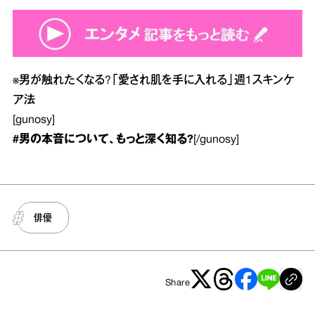
※
男が触れたくなる?「愛され肌を手に入れる」週1スキンケ
ア法
[gunosy]
#男の本音
について、もっと深く知る?
[/gunosy]
俳優
Share