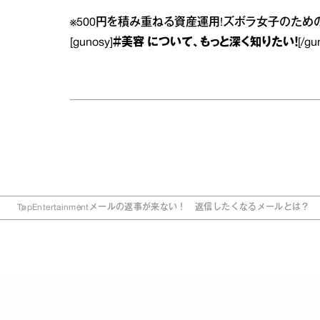
※
500円を積み重ねる資産運用!ズボラ女子のた
[gunosy]
＃美容
について、もっと深く知りたい！
[/gu
Top
Entertainment
メールの返事が来ない！ 返信したくなるメールとは？