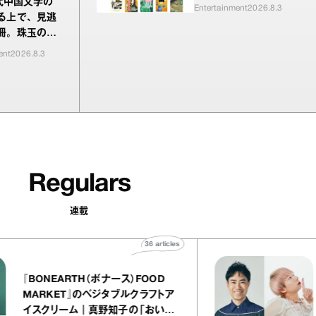
現代中国文学の
Entertainment
2026.8.3
る上で、見逃
冊。珠玉の編
雪の如く山の
ent
2026.8.3
Regulars
連載
36
articles
『BONEARTH（ボナース）FOOD
MARKET』のベジタブルクラフトア
イスクリーム｜真野知子の「おいし