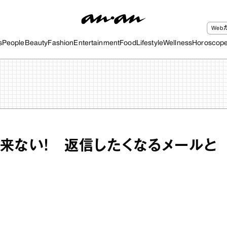
We
s
People
Beauty
Fashion
Entertainment
Food
Lifestyle
Wellness
Horoscop
来ない！ 返信したくなるメールと