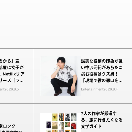
るから」宣
誠実な役柄の印象が強
部屋に女子が
い中沢元紀があらたに
Netflixリア
挑む役柄はクズ男！
リーズ『ラヴ
「現場で役の悪口を言
ーズン2、新
われるのが新鮮でした
ent
2026.8.5
Entertainment
2026.8.4
ichが驚き、
（笑）」
ヤンキーたち
恋模様
7人の作家が厳選す
る、旅に行きたくなる
限定ロング
文学ガイド