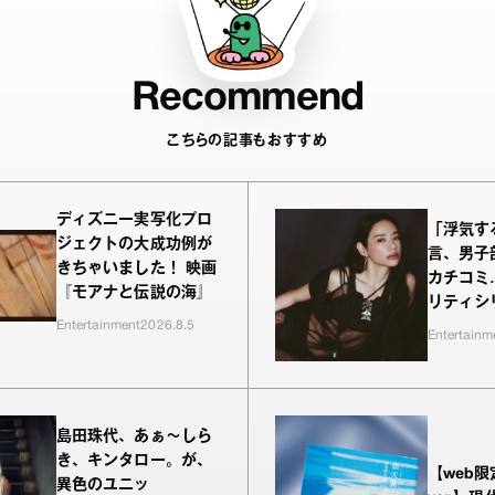
Recommend
こちらの記事もおすすめ
ディズニー実写化プロ
「浮気す
ジェクトの大成功例が
言、男子
きちゃいました！ 映画
カチコミ…
『モアナと伝説の海』
リティシ
Entertainment
2026.8.5
上等』シ
Entertainm
MC・Aw
共感した
の本気の
島田珠代、あぁ〜しら
き、キンタロー。が、
【web
異色のユニッ