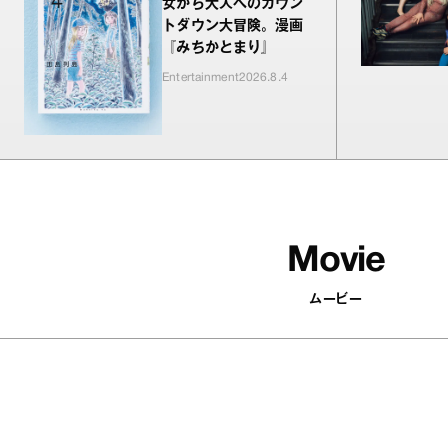
女から大人へのカウン
トダウン大冒険。漫画
『みちかとまり』
Entertainment
2026.8.4
Movie
ムービー
502
articles
印象がパッと変わる！ 顔まわりを華
やかにするアクセサリーを集めまし
た