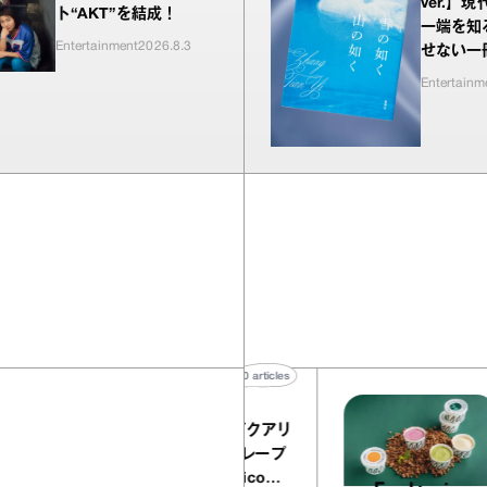
ver.】
ト“AKT”を結成！
一端を知
Entertainment
2026.8.3
せない一
が並ぶ『
Entertainm
如く』
40
articles
『EQUALLY atelier NOLE（イクアリ
ー アトリエ ノーレ）』のミルクレープ
キャラメルバニーユほか｜chico