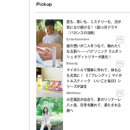
Pickup
恋も、笑いも、ミステリーも。次が
気になり続ける！ 1話15分ドラマ
『バカンスの法則』
Entertainment
PR
彼の想いが二人をつなぐ。触れたく
なる肌へ──パナソニック ラムダッ
シュ ボディトリマーが進化！
Beauty
PR
マイボトルで簡単に作れて、体も心
も元気に！ 《「ブレンディ」マイボ
トルスティック いいこと毎日》シ
リーズが誕生
Wellness
PR
小芝風花が出合う、夏のリゾナーレ
八ヶ岳。日常を離れて、満たされる
旅へ