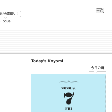
bだけの深掘り！
e
Focus
Today's Koyomi
今日の暦
2026
.
8
.
7
FRI