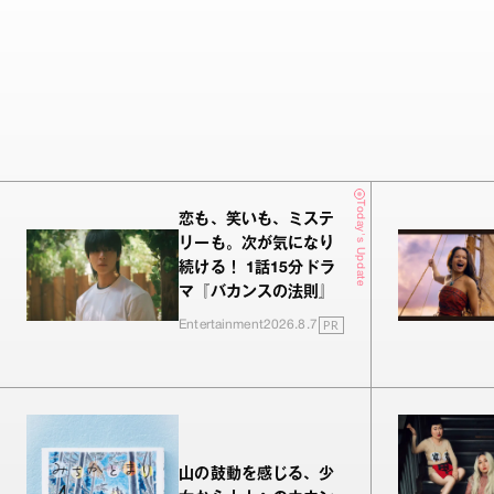
Today's Update
恋も、笑いも、ミステ
リーも。次が気になり
続ける！ 1話15分ドラ
マ『バカンスの法則』
PR
Entertainment
2026.8.7
山の鼓動を感じる、少