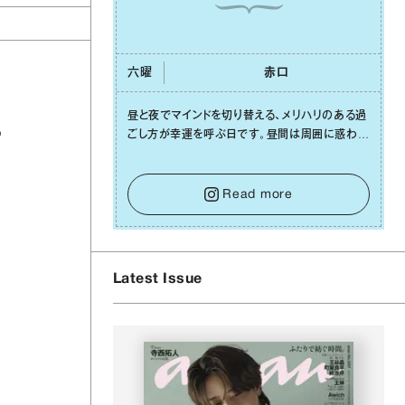
六曜
⾚⼝
昼と夜でマインドを切り替える、メリハリのある過
わ
ごし⽅が幸運を呼ぶ⽇です。昼間は周囲に惑わさ
れず、「⾃分の本分を淡々と全うする」ブレない軸
」
をキープして。そして夜は、疲れや寂しさから⽢
い⾔葉に流されないよう、⼼にしっかりブレーキ
Read more
をかけること。この意識の切り替えが、あなたに
確かな安⼼感をもたらすはずです。
Latest Issue