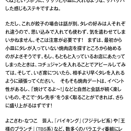
くね」というふうに、ササッと小皿に入れるような、サバサバ
した感じもステキですよね。
ただし、これが餃子の場合は話が別。タレの好みは人それぞ
れ違うので、思い込みで入れても使わず、気を遣わせてしま
いかねません。そこは注意が必要です！ まずは、最初から
小皿にタレが入っていない焼肉店を探すところから始める
のがよさそうです。もし、もともと入っているお店にあたって
しまったときは、コチュジャンを入れることでアピールしてみ
ては。そして、いざ席についたら、相手より早くタレを入れる
ように頑張ってください。 そもそも焼肉デートは、イベント
性があるし、「焼けてるよ～！」などと自然と会話が続く楽し
いもの。そこで“タレ先手”をうまく取ることができれば、さら
に盛り上がるはずです！
よこさわ・なつこ 芸人。『バイキング』（フジテレビ系）や『王
様のブランチ』（TBS系）など、数多くのバラエティ番組にレ