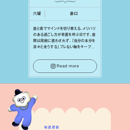
六曜
⾚⼝
昼と夜でマインドを切り替える、メリハリ
のある過ごし⽅が幸運を呼ぶ⽇です。昼
間は周囲に惑わされず、「⾃分の本分を
淡々と全うする」ブレない軸をキープし
て。そして夜は、疲れや寂しさから⽢い
⾔葉に流されないよう、⼼にしっかりブ
レーキをかけること。この意識の切り替
Read more
えが、あなたに確かな安⼼感をもたらす
はずです。
毎週更新