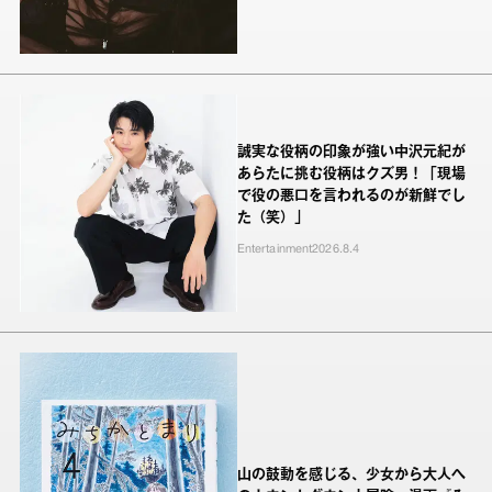
誠実な役柄の印象が強い中沢元紀が
あらたに挑む役柄はクズ男！「現場
で役の悪口を言われるのが新鮮でし
た（笑）」
Entertainment
2026.8.4
山の鼓動を感じる、少女から大人へ