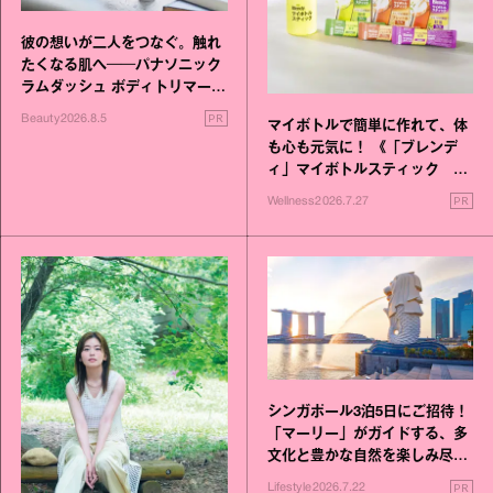
彼の想いが二人をつなぐ。触れ
たくなる肌へ──パナソニック
ラムダッシュ ボディトリマーが
進化！
PR
Beauty
2026.8.5
マイボトルで簡単に作れて、体
も心も元気に！ 《「ブレンデ
ィ」マイボトルスティック い
いこと毎日》シリーズが誕生
PR
Wellness
2026.7.27
シンガポール3泊5日にご招待！
「マーリー」がガイドする、多
文化と豊かな自然を楽しみ尽く
す旅
PR
Lifestyle
2026.7.22