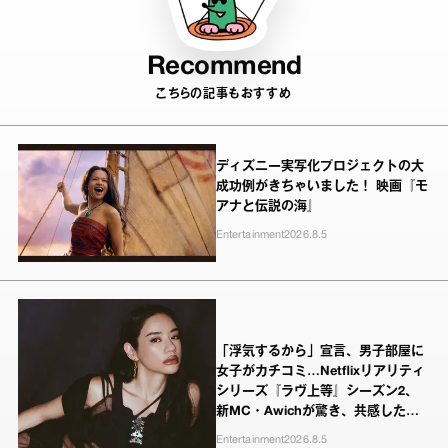
Recommend
こちらの記事もおすすめ
ディズニー実写化プロジェクトの大
成功例がきちゃいました！ 映画『モ
アナと伝説の海』
Entertainment
2026.8.5
「浮気するから」宣言、男子部屋に
女子がカチコミ…Netflixリアリティ
シリーズ『ラヴ上等』シーズン2、
新MC・Awichが驚き、共感したヤ
ンキーたちの本気の恋模様
Entertainment
2026.8.5