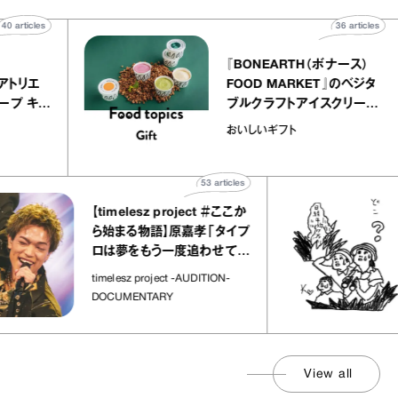
40
articles
36
articl
lier
『BONEARTH（ボナース）
リー アトリエ
FOOD MARKET』のベジ
ルクレープ キャ
ブルクラフトアイスクリー
ほか｜chico
｜真野知子の「おいしいギ
おいしいギフト
物”
ト」
53
articles
【timelesz project ＃ここか
ら始まる物語】原嘉孝「タイプ
ロは夢をもう一度追わせてく
れた場所」
timelesz project -AUDITION-
DOCUMENTARY
View all