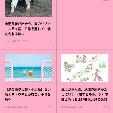
小芝風花が出合う、夏のリゾナ
ーレ八ヶ岳。日常を離れて、満
たされる旅へ
PR
Lifestyle
2026.7.23
【夏の癒やし旅・小浜島】青い
風土が生んだ、地域の原料がた
海とサトウキビが待つ、小さな
っぷり！ 〈旅するルルルン〉で
島へ
叶えるうるおい美肌と旅の余韻
PR
PR
Lifestyle
2026.7.22
Beauty
2026.7.22