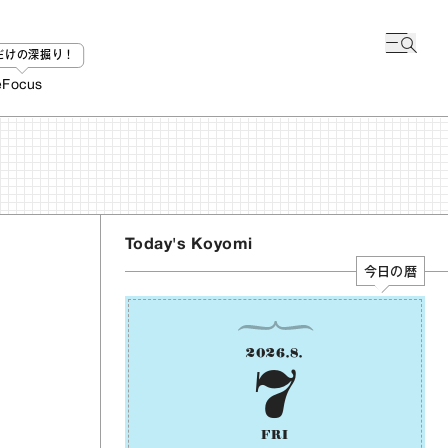
bだけの深掘り！
e
Focus
Today's Koyomi
今日の暦
2026
.
8
.
7
FRI