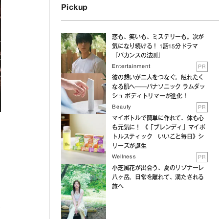
Pickup
恋も、笑いも、ミステリーも。次が
気になり続ける！ 1話15分ドラマ
『バカンスの法則』
Entertainment
PR
彼の想いが二人をつなぐ。触れたく
なる肌へ──パナソニック ラムダッ
シュ ボディトリマーが進化！
Beauty
PR
マイボトルで簡単に作れて、体も心
も元気に！ 《「ブレンディ」マイボ
トルスティック いいこと毎日》シ
リーズが誕生
Wellness
PR
小芝風花が出合う、夏のリゾナーレ
八ヶ岳。日常を離れて、満たされる
旅へ