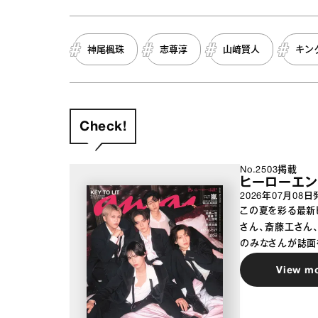
神尾楓珠
志尊淳
山﨑賢人
キン
Check!
No.2503掲載
ヒーローエン
2026年07月08日
この夏を彩る最新
さん、斎藤工さん
のみなさんが誌面
View m