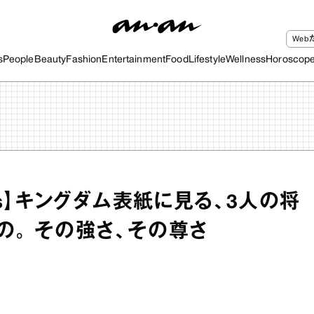
We
s
People
Beauty
Fashion
Entertainment
Food
Lifestyle
Wellness
Horoscop
tors】キングダム表紙に見る、3人の将
の。 その強さ、その尊さ