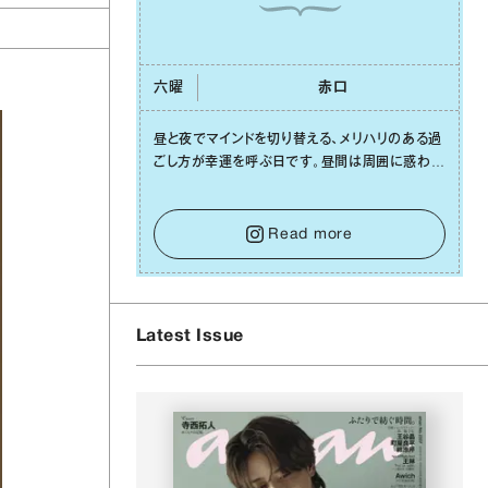
六曜
⾚⼝
昼と夜でマインドを切り替える、メリハリのある過
ごし⽅が幸運を呼ぶ⽇です。昼間は周囲に惑わさ
れず、「⾃分の本分を淡々と全うする」ブレない軸
をキープして。そして夜は、疲れや寂しさから⽢
い⾔葉に流されないよう、⼼にしっかりブレーキ
Read more
をかけること。この意識の切り替えが、あなたに
確かな安⼼感をもたらすはずです。
Latest Issue