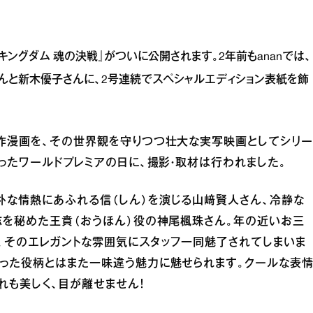
キングダム 魂の決戦』がついに公開されます。2年前もananでは、
んと新木優子さんに、2号連続でスペシャルエディション表紙を飾
原作漫画を、その世界観を守りつつ壮大な実写映画としてシリー
ったワールドプレミアの日に、撮影・取材は行われました。
朴な情熱にあふれる信（しん）を演じる山﨑賢人さん、冷静な
志を秘めた王賁（おうほん）役の神尾楓珠さん。年の近いお三
、そのエレガントな雰囲気にスタッフ一同魅了されてしまいま
なった役柄とはまた一味違う魅力に魅せられます。クールな表
れも美しく、目が離せません！