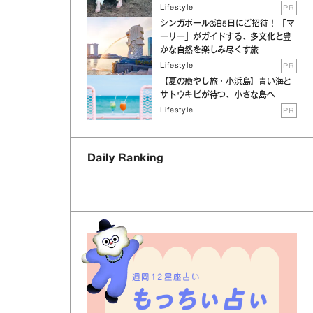
Lifestyle
PR
シンガポール3泊5日にご招待！ 「マ
ーリー」がガイドする、多文化と豊
かな自然を楽しみ尽くす旅
Lifestyle
PR
【夏の癒やし旅・小浜島】青い海と
サトウキビが待つ、小さな島へ
Lifestyle
PR
Daily Ranking
情
週間12星座占い