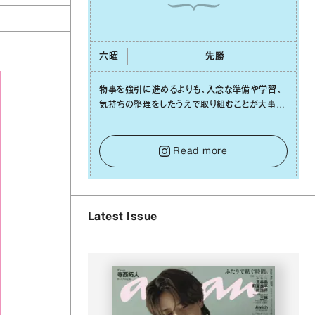
六曜
先勝
物事を強引に進めるよりも、⼊念な準備や学習、
気持ちの整理をしたうえで取り組むことが⼤事な
⽇です。先の⾒えない不安に⼼が曇ってしまって
も焦らないで。意思を伝える⼯夫をしたり、あなた
⾃⾝や疲れていそうな⼈をいたわることに時間を
Read more
使いましょう。ここでしっかりとエネルギーを蓄
え、困難を乗り越える⼒に変えましょう。
Latest Issue