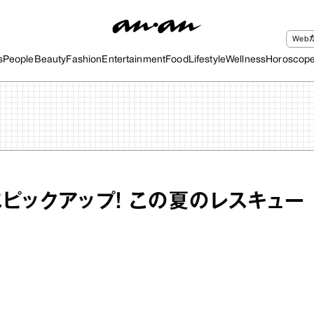
We
s
People
Beauty
Fashion
Entertainment
Food
Lifestyle
Wellness
Horoscop
ピックアップ！ この夏のレスキュー