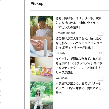
Pickup
恋も、笑いも、ミステリーも。次が
気になり続ける！ 1話15分ドラマ
『バカンスの法則』
Entertainment
PR
彼の想いが二人をつなぐ。触れたく
なる肌へ──パナソニック ラムダッ
シュ ボディトリマーが進化！
Beauty
PR
マイボトルで簡単に作れて、体も心
も元気に！ 《「ブレンディ」マイボ
トルスティック いいこと毎日》シ
リーズが誕生
Wellness
PR
小芝風花が出合う、夏のリゾナーレ
八ヶ岳。日常を離れて、満たされる
旅へ