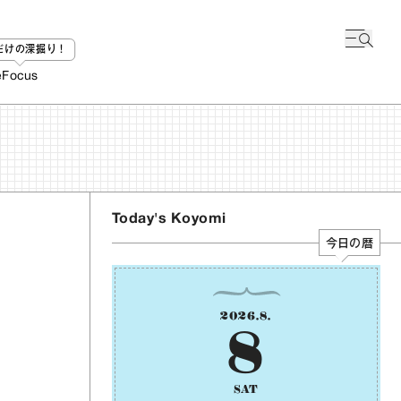
bだけの深掘り！
e
Focus
Today's Koyomi
今日の暦
2026
.
8
.
8
SAT