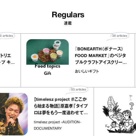
Regulars
連載
40
articles
36
artic
elier
『BONEARTH（ボナース
アリー アトリエ
FOOD MARKET』のベジ
ルクレープ キャ
ブルクラフトアイスクリー
ほか｜chico
｜真野知子の「おいしい
おいしいギフト
物”
ト」
53
articles
【timelesz project ＃ここか
ら始まる物語】原嘉孝「タイプ
ロは夢をもう一度追わせてく
れた場所」
timelesz project -AUDITION-
DOCUMENTARY