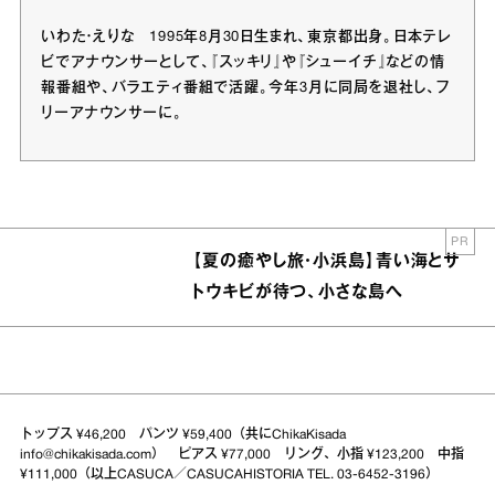
いわた・えりな 1995年8月30日生まれ、東京都出身。日本テレ
ビでアナウンサーとして、『スッキリ』や『シューイチ』などの情
報番組や、バラエティ番組で活躍。今年3月に同局を退社し、フ
リーアナウンサーに。
PR
【夏の癒やし旅・小浜島】青い海とサ
トウキビが待つ、小さな島へ
トップス ¥46,200 パンツ ¥59,400（共にChikaKisada
info@chikakisada.com） ピアス ¥77,000 リング、小指 ¥123,200 中指
¥111,000（以上CASUCA／CASUCAHISTORIA TEL. 03-6452-3196）