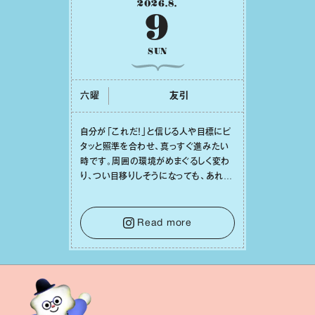
2026
.
8
.
9
SUN
六曜
友引
⾃分が「これだ！」と信じる⼈や⽬標にピ
タッと照準を合わせ、真っすぐ進みたい
時です。周囲の環境がめまぐるしく変わ
り、つい⽬移りしそうになっても、あれこ
れ迷う必要はありません。余計なノイズ
をそっと⼿放し、⽬の前のことに集中しま
しょう。そのブレない決意が、あなたにと
Read more
って有意義で安定した成果を引き寄せま
す。