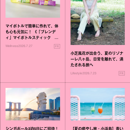
マイボトルで簡単に作れて、体
も心も元気に！ 《「ブレンデ
ィ」マイボトルスティック い
いこと毎日》シリーズが誕生
PR
Wellness
2026.7.27
小芝風花が出合う、夏のリゾナ
ーレ八ヶ岳。日常を離れて、満
たされる旅へ
PR
Lifestyle
2026.7.23
シンガポール3泊5日にご招待！
【夏の癒やし旅・小浜島】青い