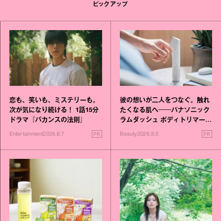
ピックアップ
恋も、笑いも、ミステリーも。
彼の想いが二人をつなぐ。触れ
次が気になり続ける！ 1話15分
たくなる肌へ──パナソニック
ドラマ『バカンスの法則』
ラムダッシュ ボディトリマーが
進化！
PR
PR
Entertainment
2026.8.7
Beauty
2026.8.5