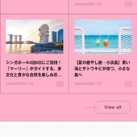
PR
Lifestyle
2026.7.23
シンガポール3泊5日にご招待！
【夏の癒やし旅・小浜島】青い
「マーリー」がガイドする、多
海とサトウキビが待つ、小さな
文化と豊かな自然を楽しみ尽く
島へ
す旅
PR
PR
Lifestyle
2026.7.22
Lifestyle
2026.7.22
View all