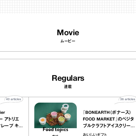
Movie
ムービー
Regulars
連載
40
articles
Y atelier
『BONEARTH（ボナ
イクアリー アトリエ
FOOD MARKET』
』のミルクレープ キャ
ブルクラフトアイス
ニーユほか｜chico
｜真野知子の「おい
宝物
おいしいギフト