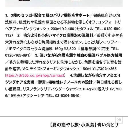
1. 3種のセラミド配合で肌のバリア機能をサポート
／敏感肌向けの泡
洗顔料。肌荒れや乾燥の原因となる不純物を優しくオフ。コンフォートリ
ペアフォーミングウォッシュ 200ml ¥2,480（セタフィル TEL. 0120-590-
112）
2. 毛穴よりも小さいマイクロ炭酸泡の洗顔料
／蓄積くすみや毛
穴汚れを浄化しながら角層細胞まで潤いをオン。しっとり肌へ。ソフィー
ナiPマイクロ泡セラム洗顔料 160g ¥3,520 ※編集部調べ（花王 TEL.
0120-165-691）
3. 洗いながら角層を潤す独自の保湿バブル処方採用
／毛穴に蓄積した汚れをクリアに洗浄しながら、角層を壊さずに育む設
計を追求。V.C.モイストフォーミングウォッシュ 150ml ¥4,730（dr365
https://dr365.co.jp/shop/contact
）
4.洗顔しながら毛穴ケア＆エイ
ジングケアを実現／酵素×植物性レチノールのW設計／
毎日使える優し
い使用感。リスブランクリアパウダーウォッシュ 0.4g×30包入り ¥2,750
6/19発売（アクシージア TEL. 03-6304-5840）
PR
【夏の癒やし旅・小浜島】青い海とサ