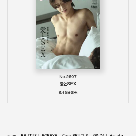
No.2507
愛とSEX
8月5日
発売
anan
BRUTUS
POPEYE
Casa BRUTUS
GINZA
Hanako