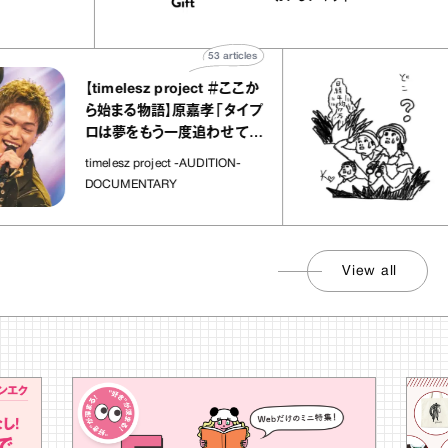
子な宝物”
ト」
53
articles
【timelesz project ＃ここか
「日
ら始まる物語】原嘉孝「タイプ
さん
ロは夢をもう一度追わせてく
れた場所」
社会
timelesz project -AUDITION-
DOCUMENTARY
View all