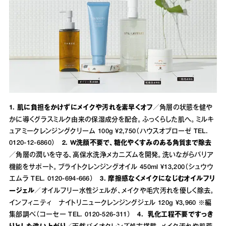
1. 肌に負担をかけずにメイクや汚れを素早くオフ／
角層の状態を健や
かに導くグラスミルク由来の保湿成分を配合。ふっくらした肌へ。ミルキ
ュアミークレンジングクリーム 100g ¥2,750（ハウスオブローゼ TEL.
0120-12-6860）
2. W洗顔不要で、糖化やくすみのある角質まで除去
／
角層の潤いを守る、高保水洗浄メカニズムを開発。洗いながらバリア
機能をサポート。ブライトクレンジングオイル 450ml ¥13,200（シュウウ
エムラ TEL. 0120-694-666）
3. 摩擦感なくメイクになじむオイルフリ
ージェル／
オイルフリー水性ジェルが、メイクや毛穴汚れを優しく除去。
インフィニティ ナイトリニュークレンジングジェル 120g ¥3,960 ※編
集部調べ（コーセー TEL. 0120-526-311）
4. 乳化工程不要ですっき