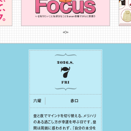
2026
.
8
.
7
FRI
六曜
⾚⼝
昼と夜でマインドを切り替える、メリハリ
のある過ごし⽅が幸運を呼ぶ⽇です。昼
間は周囲に惑わされず、「⾃分の本分を