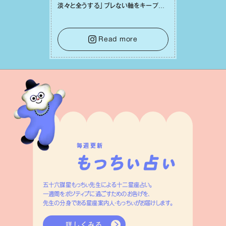
淡々と全うする」ブレない軸をキープし
て。そして夜は、疲れや寂しさから⽢い
⾔葉に流されないよう、⼼にしっかりブ
レーキをかけること。この意識の切り替
Read more
えが、あなたに確かな安⼼感をもたらす
はずです。
毎週更新
五十六謀星もっちぃ先生による十二星座占い。
一週間をポジティブに過ごすためのお告げを、
先生の分身である星座案内人・もっちぃがお届けします。
詳しくみる