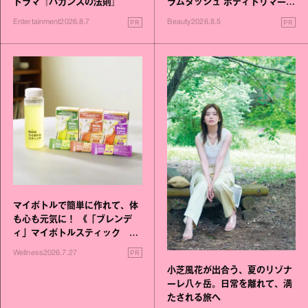
ドラマ『バカンスの法則』
ラムダッシュ ボディトリマーが
進化！
PR
PR
Entertainment
2026.8.7
Beauty
2026.8.5
マイボトルで簡単に作れて、体
も心も元気に！ 《「ブレンデ
ィ」マイボトルスティック い
いこと毎日》シリーズが誕生
PR
Wellness
2026.7.27
小芝風花が出合う、夏のリゾナ
ーレ八ヶ岳。日常を離れて、満
たされる旅へ