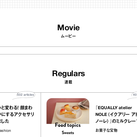
Movie
ムービー
Regulars
連載
502
articles
象がパッと変わる！ 顔まわ
『EQUALLY ate
を華やかにするアクセサリ
NOLE（イクア
を集めました
ノーレ）』のミ
ラメルバニーユ
enna / Fashion
お菓子な宝物
の“お菓子な宝