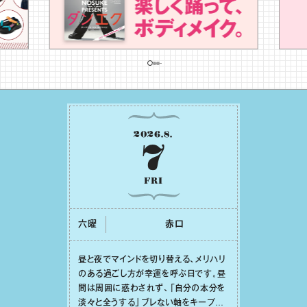
2026
.
8
.
7
FRI
六曜
⾚⼝
昼と夜でマインドを切り替える、メリハリ
のある過ごし⽅が幸運を呼ぶ⽇です。昼
間は周囲に惑わされず、「⾃分の本分を
淡々と全うする」ブレない軸をキープし