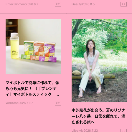
進化！
PR
PR
Entertainment
2026.8.7
Beauty
2026.8.5
マイボトルで簡単に作れて、体
も心も元気に！ 《「ブレンデ
ィ」マイボトルスティック い
いこと毎日》シリーズが誕生
PR
Wellness
2026.7.27
小芝風花が出合う、夏のリゾナ
ーレ八ヶ岳。日常を離れて、満
たされる旅へ
PR
Lifestyle
2026.7.23