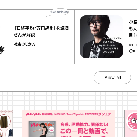
478
articles
小島秀夫のa
「日経平均7万円超え」を堀潤
も大好き○○
さんが解説
目『内視鏡
社会のじかん
an-an-a
〇●
View all