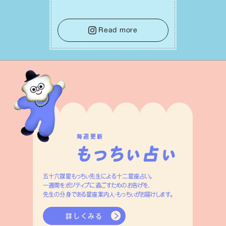
て。そして夜は、疲れや寂しさから⽢い
⾔葉に流されないよう、⼼にしっかりブ
レーキをかけること。この意識の切り替
Read more
えが、あなたに確かな安⼼感をもたらす
はずです。
毎週更新
五十六謀星もっちぃ先生による十二星座占い。
一週間をポジティブに過ごすためのお告げを、
先生の分身である星座案内人・もっちぃがお届けします。
詳しくみる