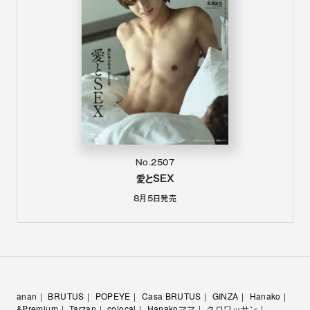
No.2507
愛とSEX
8月5日
発売
anan
BRUTUS
POPEYE
Casa BRUTUS
GINZA
Hanako
&Premium
Tarzan
colocal
Hanakoママ
クロワッサン