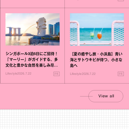
シンガポール3泊5日にご招待！
【夏の癒やし旅・小浜島】青い
「マーリー」がガイドする、多
海とサトウキビが待つ、小さな
文化と豊かな自然を楽しみ尽く
島へ
す旅
PR
PR
Lifestyle
2026.7.22
Lifestyle
2026.7.22
View all