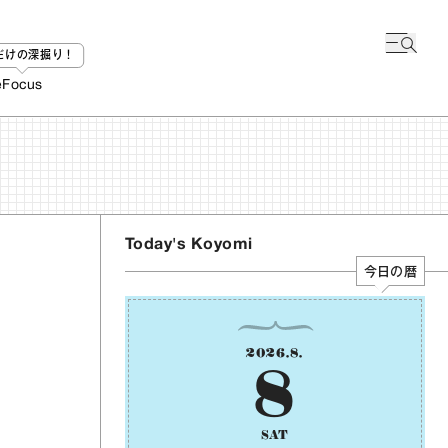
bだけの深掘り！
e
Focus
Today's Koyomi
今日の暦
2026
.
8
.
8
SAT