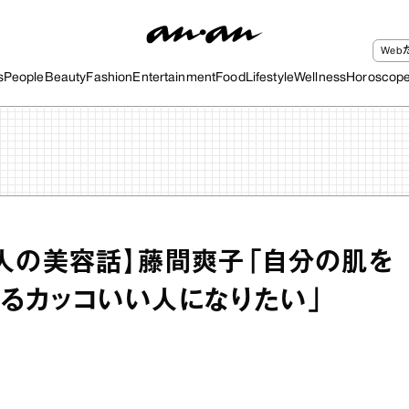
We
s
People
Beauty
Fashion
Entertainment
Food
Lifestyle
Wellness
Horoscop
人の美容話】藤間爽子「自分の肌を
るカッコいい人になりたい」