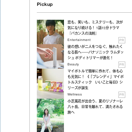
Pickup
恋も、笑いも、ミステリーも。次が
気になり続ける！ 1話15分ドラマ
『バカンスの法則』
Entertainment
PR
彼の想いが二人をつなぐ。触れたく
なる肌へ──パナソニック ラムダッ
シュ ボディトリマーが進化！
Beauty
PR
マイボトルで簡単に作れて、体も心
も元気に！ 《「ブレンディ」マイボ
トルスティック いいこと毎日》シ
リーズが誕生
Wellness
PR
小芝風花が出合う、夏のリゾナーレ
八ヶ岳。日常を離れて、満たされる
旅へ