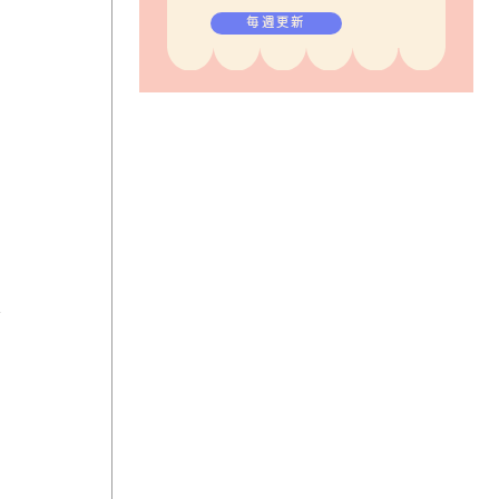
毎週更新
は
薄
人