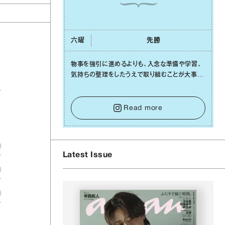
六曜
先勝
物事を強引に進めるよりも、⼊念な準備や学習、
気持ちの整理をしたうえで取り組むことが⼤事な
⽇です。先の⾒えない不安に⼼が曇ってしまって
も焦らないで。意思を伝える⼯夫をしたり、あなた
⾃⾝や疲れていそうな⼈をいたわることに時間を
Read more
使いましょう。ここでしっかりとエネルギーを蓄
え、困難を乗り越える⼒に変えましょう。
Latest Issue