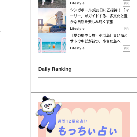
Lifestyle
PR
シンガポール3泊5日にご招待！ 「マ
ーリー」がガイドする、多文化と豊
かな自然を楽しみ尽くす旅
Lifestyle
PR
【夏の癒やし旅・小浜島】青い海と
サトウキビが待つ、小さな島へ
Lifestyle
PR
Daily Ranking
が
週間12星座占い