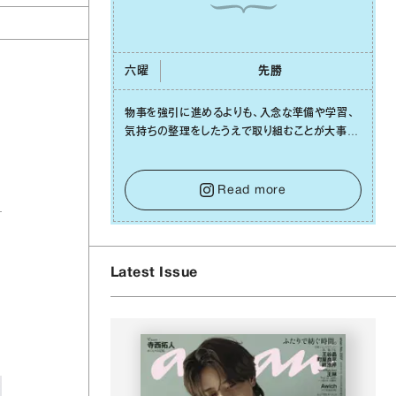
六曜
先勝
物事を強引に進めるよりも、⼊念な準備や学習、
気持ちの整理をしたうえで取り組むことが⼤事な
⽇です。先の⾒えない不安に⼼が曇ってしまって
も焦らないで。意思を伝える⼯夫をしたり、あなた
⾃⾝や疲れていそうな⼈をいたわることに時間を
Read more
使いましょう。ここでしっかりとエネルギーを蓄
え、困難を乗り越える⼒に変えましょう。
Latest Issue