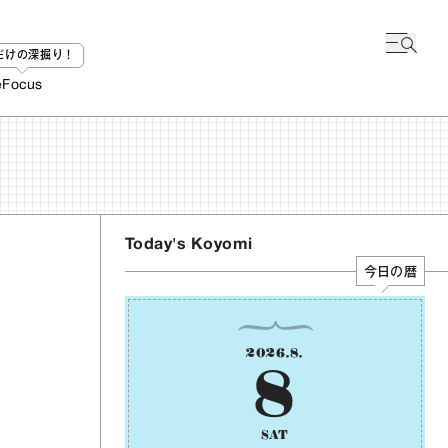
bだけの深掘り！
e
Focus
Today's Koyomi
今日の暦
2026
.
8
.
8
SAT