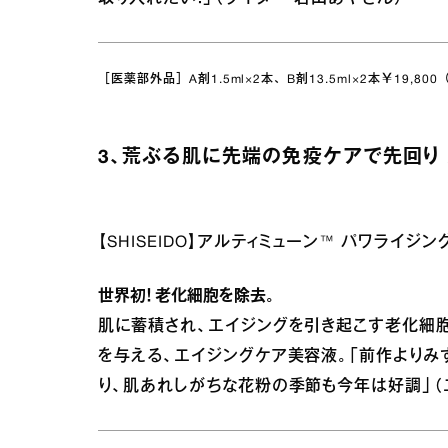
［医薬部外品］A剤1.5ml×2本、B剤13.5ml×2本￥19,8
3、荒ぶる肌に先端の免疫ケアで先回り
【SHISEIDO】アルティミューン™ パワライジン
世界初！ 老化細胞を除去。
肌に蓄積され、エイジングを引き起こす老化細胞
を与える、エイジングケア美容液。「前作よりみ
り、肌あれしがちな花粉の季節も今年は好調」（