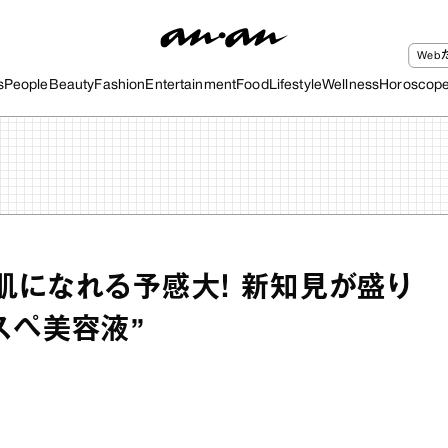
We
s
People
Beauty
Fashion
Entertainment
Food
Lifestyle
Wellness
Horoscop
肌になれる予感大！ 新知見が盛り
スペ美容液”