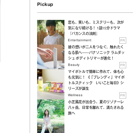
Pickup
恋も、笑いも、ミステリーも。次が
気になり続ける！ 1話15分ドラマ
『バカンスの法則』
Entertainment
PR
彼の想いが二人をつなぐ。触れたく
なる肌へ──パナソニック ラムダッ
シュ ボディトリマーが進化！
Beauty
PR
マイボトルで簡単に作れて、体も心
も元気に！ 《「ブレンディ」マイボ
トルスティック いいこと毎日》シ
リーズが誕生
Wellness
PR
小芝風花が出合う、夏のリゾナーレ
八ヶ岳。日常を離れて、満たされる
旅へ