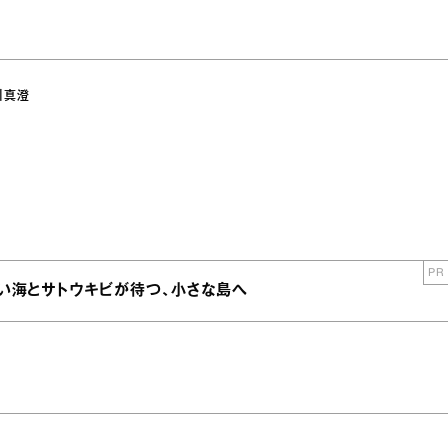
川真澄
PR
青い海とサトウキビが待つ、小さな島へ