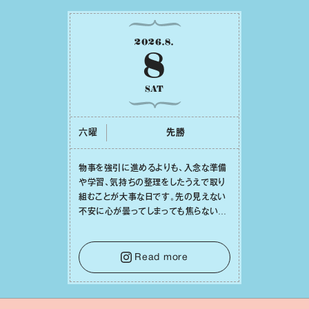
2026
.
8
.
8
SAT
六曜
先勝
物事を強引に進めるよりも、⼊念な準備
や学習、気持ちの整理をしたうえで取り
組むことが⼤事な⽇です。先の⾒えない
不安に⼼が曇ってしまっても焦らない
で。意思を伝える⼯夫をしたり、あなた⾃
⾝や疲れていそうな⼈をいたわることに
時間を使いましょう。ここでしっかりとエ
Read more
ネルギーを蓄え、困難を乗り越える⼒に
変えましょう。