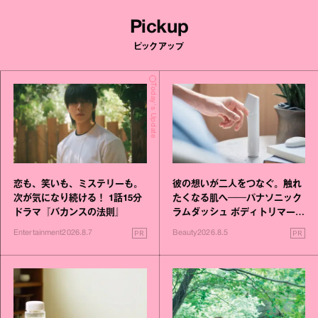
Pickup
ピックアップ
Today's Update
恋も、笑いも、ミステリーも。
彼の想いが二人をつなぐ。触れ
次が気になり続ける！ 1話15分
たくなる肌へ──パナソニック
ドラマ『バカンスの法則』
ラムダッシュ ボディトリマーが
進化！
PR
PR
Entertainment
2026.8.7
Beauty
2026.8.5