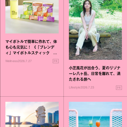
マイボトルで簡単に作れて、体
も心も元気に！ 《「ブレンデ
ィ」マイボトルスティック い
いこと毎日》シリーズが誕生
PR
Wellness
2026.7.27
小芝風花が出合う、夏のリゾナ
ーレ八ヶ岳。日常を離れて、満
たされる旅へ
PR
Lifestyle
2026.7.23