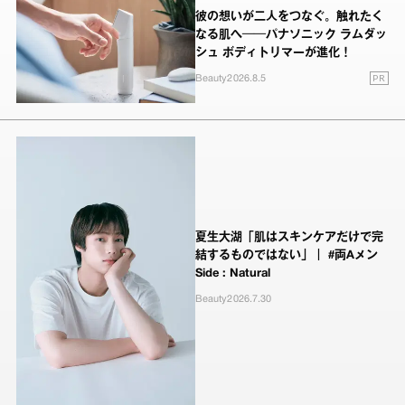
彼の想いが二人をつなぐ。触れたく
なる肌へ──パナソニック ラムダッ
シュ ボディトリマーが進化！
PR
Beauty
2026.8.5
夏生大湖「肌はスキンケアだけで完
結するものではない」｜ #両Aメン
Side : Natural
Beauty
2026.7.30