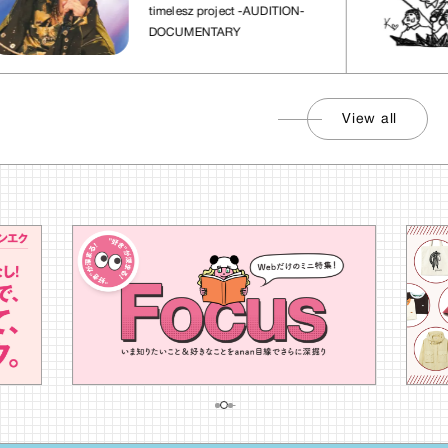
れた場所」
timelesz project -AUDITION-
DOCUMENTARY
View all