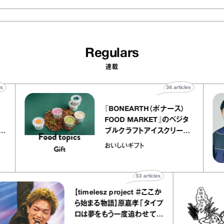
Regulars
連載
0
articles
36
articles
『BONEARTH（ボナース）
アトリエ
FOOD MARKET』のベジタ
プ キャ
ブルクラフトアイスクリーム
hico
｜真野知子の「おいしいギフ
おいしいギフト
ト」
53
articles
【timelesz project ＃ここか
ら始まる物語】原嘉孝「タイプ
ロは夢をもう一度追わせてく