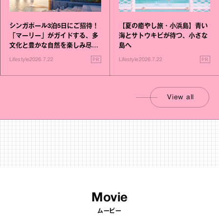
シンガポール3泊5日にご招待！
【夏の癒やし旅・小浜島】青い
「マーリー」がガイドする、多
海とサトウキビが待つ、小さな
文化と豊かな自然を楽しみ尽く
島へ
す旅
PR
PR
Lifestyle
2026.7.22
Lifestyle
2026.7.22
View all
Movie
ムービー