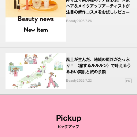
降り注ぐ紫外線のケアは必須。人気
ヘア＆メイクアップアーティストが
注目の新作コスメをお試しレビュー
Beauty
2026.7.26
風土が生んだ、地域の原料がたっぷ
り！ 〈旅するルルルン〉で叶えるう
るおい美肌と旅の余韻
PR
Beauty
2026.7.22
Pickup
ピックアップ