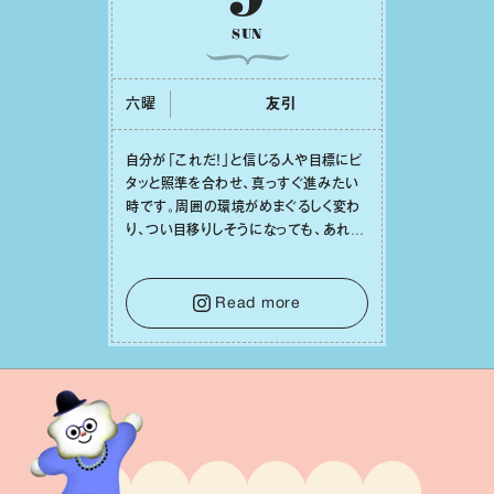
SUN
六曜
友引
⾃分が「これだ！」と信じる⼈や⽬標にピ
タッと照準を合わせ、真っすぐ進みたい
時です。周囲の環境がめまぐるしく変わ
り、つい⽬移りしそうになっても、あれこ
れ迷う必要はありません。余計なノイズ
をそっと⼿放し、⽬の前のことに集中しま
しょう。そのブレない決意が、あなたにと
Read more
って有意義で安定した成果を引き寄せま
す。