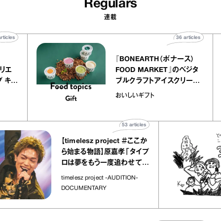
Regulars
連載
40
articles
36
articles
er
『BONEARTH（ボナース）
ー アトリエ
FOOD MARKET』のベジタ
レープ キャ
ブルクラフトアイスクリーム
か｜chico
｜真野知子の「おいしいギフ
おいしいギフト
”
ト」
53
articles
【timelesz project ＃ここか
ら始まる物語】原嘉孝「タイプ
ロは夢をもう一度追わせてく
れた場所」
timelesz project -AUDITION-
DOCUMENTARY