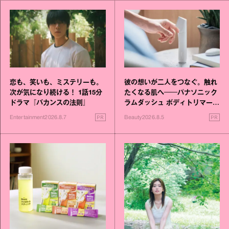
恋も、笑いも、ミステリーも。
彼の想いが二人をつなぐ。触れ
次が気になり続ける！ 1話15分
たくなる肌へ──パナソニック
ドラマ『バカンスの法則』
ラムダッシュ ボディトリマーが
進化！
PR
PR
Entertainment
2026.8.7
Beauty
2026.8.5