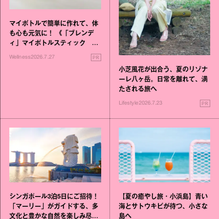
マイボトルで簡単に作れて、体
も心も元気に！ 《「ブレンデ
ィ」マイボトルスティック い
いこと毎日》シリーズが誕生
PR
Wellness
2026.7.27
小芝風花が出合う、夏のリゾナ
ーレ八ヶ岳。日常を離れて、満
たされる旅へ
PR
Lifestyle
2026.7.23
シンガポール3泊5日にご招待！
【夏の癒やし旅・小浜島】青い
「マーリー」がガイドする、多
海とサトウキビが待つ、小さな
文化と豊かな自然を楽しみ尽く
島へ