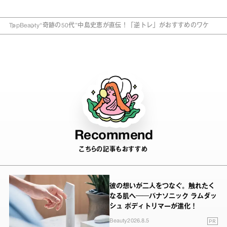
Top
Beauty
“奇跡の50代”中島史恵が直伝！「逆トレ」がおすすめのワケ
Recommend
こちらの記事もおすすめ
彼の想いが二人をつなぐ。触れたく
なる肌へ──パナソニック ラムダッ
シュ ボディトリマーが進化！
PR
Beauty
2026.8.5