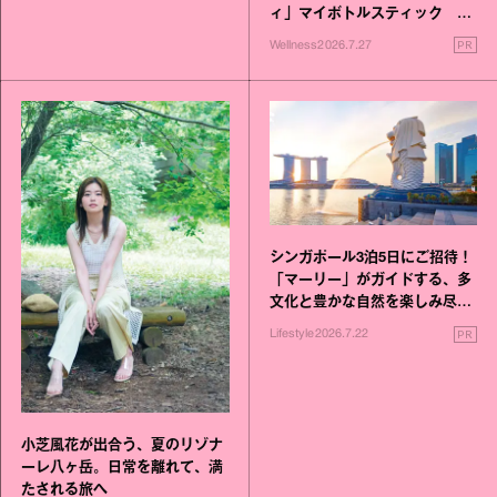
ィ」マイボトルスティック い
いこと毎日》シリーズが誕生
PR
Wellness
2026.7.27
シンガポール3泊5日にご招待！
「マーリー」がガイドする、多
文化と豊かな自然を楽しみ尽く
す旅
PR
Lifestyle
2026.7.22
小芝風花が出合う、夏のリゾナ
ーレ八ヶ岳。日常を離れて、満
たされる旅へ