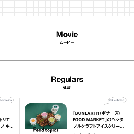
Movie
ムービー
Regulars
連載
40
articles
36
articl
lier
『BONEARTH（ボナース）
リー アトリエ
FOOD MARKET』のベジ
ルクレープ キャ
ブルクラフトアイスクリー
ほか｜chico
｜真野知子の「おいしいギ