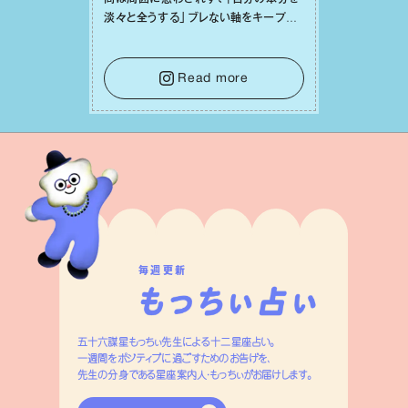
淡々と全うする」ブレない軸をキープし
て。そして夜は、疲れや寂しさから⽢い
⾔葉に流されないよう、⼼にしっかりブ
レーキをかけること。この意識の切り替
Read more
えが、あなたに確かな安⼼感をもたらす
はずです。
毎週更新
五十六謀星もっちぃ先生による十二星座占い。
一週間をポジティブに過ごすためのお告げを、
先生の分身である星座案内人・もっちぃがお届けします。