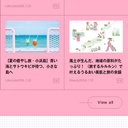
PR
Lifestyle
2026.7.23
【夏の癒やし旅・小浜島】青い
風土が生んだ、地域の原料がた
海とサトウキビが待つ、小さな
っぷり！ 〈旅するルルルン〉で
島へ
叶えるうるおい美肌と旅の余韻
PR
PR
Lifestyle
2026.7.22
Beauty
2026.7.22
View all