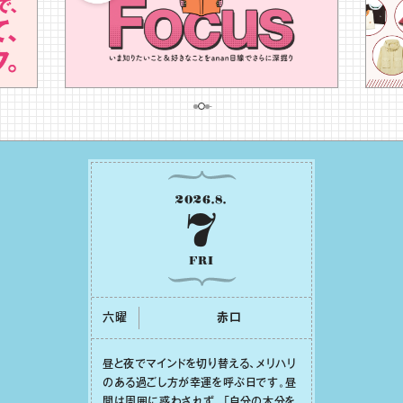
2026
.
8
.
7
FRI
六曜
⾚⼝
昼と夜でマインドを切り替える、メリハリ
のある過ごし⽅が幸運を呼ぶ⽇です。昼
間は周囲に惑わされず、「⾃分の本分を