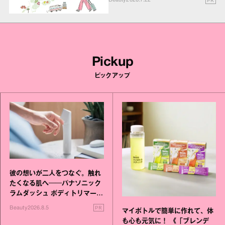
Beauty
2026.7.22
Pickup
ピックアップ
彼の想いが二人をつなぐ。触れ
たくなる肌へ──パナソニック
ラムダッシュ ボディトリマーが
進化！
PR
Beauty
2026.8.5
マイボトルで簡単に作れて、体
も心も元気に！ 《「ブレンデ