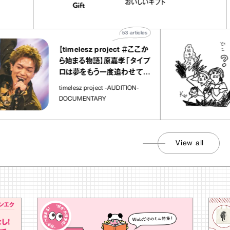
おいしいギフト
物”
ト」
53
articles
【timelesz project ＃ここか
ら始まる物語】原嘉孝「タイプ
ロは夢をもう一度追わせてく
れた場所」
timelesz project -AUDITION-
DOCUMENTARY
View all