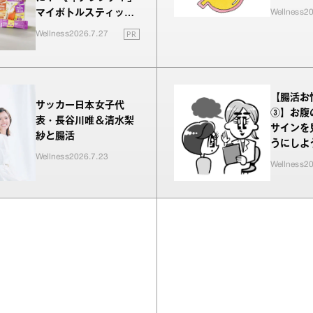
Wellness
20
マイボトルスティッ
ク いいこと毎日》シ
PR
Wellness
2026.7.27
リーズが誕生
【腸活お
サッカー日本女子代
③】お腹
表・長谷川唯＆清水梨
サインを
紗と腸活
うにしよ
Wellness
2026.7.23
Wellness
20