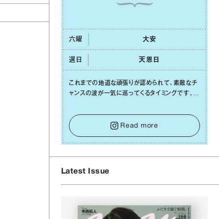
六曜
⼤安
選日
天恩⽇
これまでの地道な頑張りが認められて、素敵なチ
ャンスの波が⼀気に巡ってくるタイミングです。周
囲からの温かいサポートや嬉しいお誘いは、遠慮
せずに笑顔で受け取りましょう。みんなと⼀緒に
幸せになっていくイメージを持って⼀歩を踏み出
Read more
して。⼀⼈⼀⼈の良いところが混ざり合い、ハッピ
ーな未来が形作られていきます。
Latest Issue