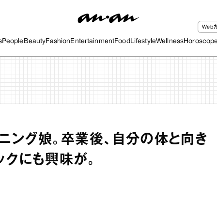
We
s
People
Beauty
Fashion
Entertainment
Food
Lifestyle
Wellness
Horoscop
ニング娘。卒業後、自分の体と向き
ックにも興味が。