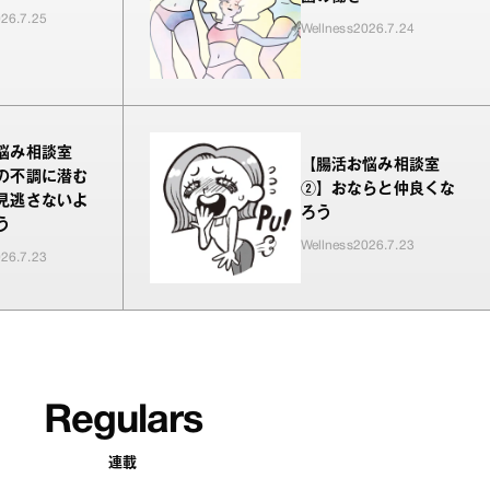
26.7.25
Wellness
2026.7.24
悩み相談室
【腸活お悩み相談室
の不調に潜む
②】おならと仲良くな
見逃さないよ
ろう
う
Wellness
2026.7.23
26.7.23
Regulars
連載