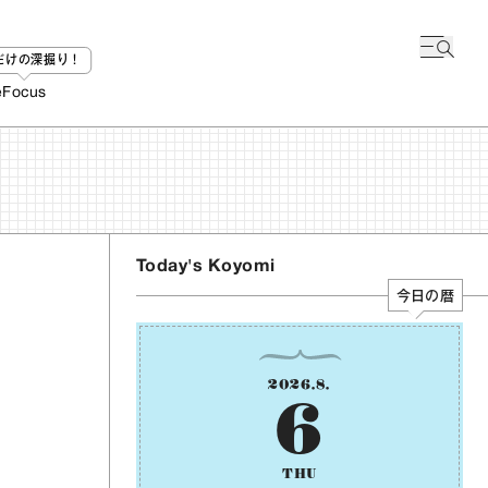
bだけの深掘り！
e
Focus
Today's Koyomi
今日の暦
2026
.
8
.
6
THU