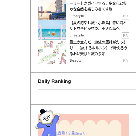
ーリー」がガイドする、多文化と豊
かな自然を楽しみ尽くす旅
Lifestyle
PR
【夏の癒やし旅・小浜島】青い海と
サトウキビが待つ、小さな島へ
Lifestyle
PR
風土が生んだ、地域の原料がたっぷ
り！ 〈旅するルルルン〉で叶えるう
取
るおい美肌と旅の余韻
Beauty
PR
Daily Ranking
も
週間12星座占い