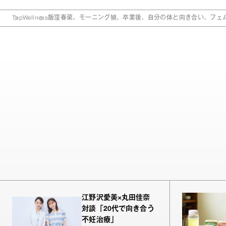
Top
Wellness
飯窪春菜、モーニング娘。卒業後、自分の体と向き合い、フェ
江野沢愛美×丸田佳奈
対談「20代で向き合う
不妊治療」