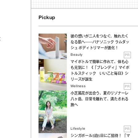
Pickup
彼の想いが二人をつなぐ。触れたく
と
なる肌へ──パナソニック ラムダッ
シュ ボディトリマーが進化！
Beauty
PR
マイボトルで簡単に作れて、体も心
も元気に！ 《「ブレンディ」マイボ
トルスティック いいこと毎日》シ
リーズが誕生
Wellness
PR
小芝風花が出合う、夏のリゾナーレ
八ヶ岳。日常を離れて、満たされる
旅へ
Lifestyle
PR
シンガポール3泊5日にご招待！ 「マ