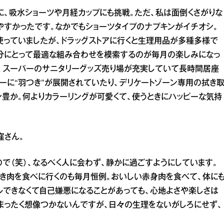
に、吸水ショーツや月経カップにも挑戦。ただ、私は面倒くさがりな
すかったです。なかでもショーツタイプのナプキンがイチオシ。
使っていましたが、ドラッグストアに行くと生理用品が多種多様で
自分にとって最適な組み合わせを模索するのが毎月の楽しみになっ
、スーパーのサニタリーグッズ売り場が充実していて長時間居座
ナーに“羽つき”が展開されていたり、デリケートゾーン専用の拭き
ン豊か。何よりカラーリングが可愛くて、使うときにハッピーな気持
窪さん。
で（笑）、なるべく人に会わず、静かに過ごすようにしています。
焼き肉を食べに行くのも毎月恒例。おいしい赤身肉を食べて、体に
ルできなくて自己嫌悪になることがあっても、心地よさや楽しさは
まったく想像つかないんですが、日々の生理をないがしろにせず、