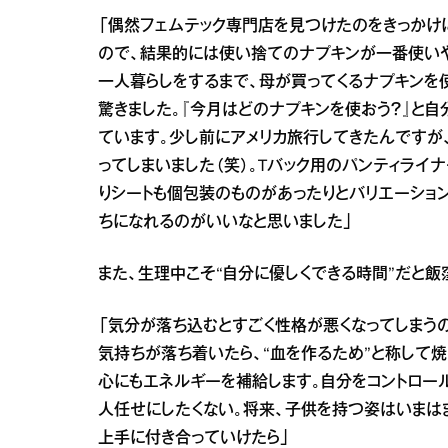
「偶然フェムテック専門店を見つけたのをきっかけ
ので、結果的には使い捨てのナプキンが一番使いや
一人暮らしをするまで、母が買ってくるナプキンを
驚きました。『今月はどのナプキンを使おう？』と
ています。少し前にアメリカ旅行してきたんですが
ってしまいました（笑）。Tバック用のパンティライ
りシートも個包装のものがあったりとバリエーショ
ちになれるのがいいなと思いました」
また、生理中こそ“自分に優しくできる時間”だと飯
「気分が落ち込むとすごく性格が悪くなってしまうの
気持ちが落ち着いたら、“血を作るため”と称して
心にもエネルギーを補給します。自分をコントロー
人任せにしたくない。将来、子供を持つ姿はいまは
上手に付き合っていけたら」