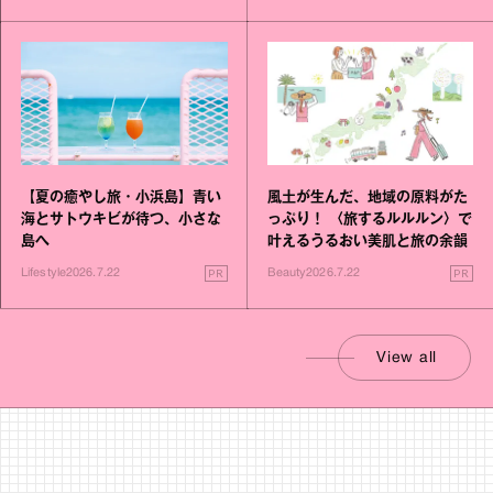
風土が生んだ、地域の原料がた
【夏の癒やし旅・小浜島】青い
っぷり！ 〈旅するルルルン〉で
海とサトウキビが待つ、小さな
叶えるうるおい美肌と旅の余韻
島へ
PR
PR
Beauty
2026.7.22
Lifestyle
2026.7.22
View all