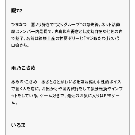
暇72
ひまなつ 悪ノリ好きで“尖りグループ”の急先鋒。ネット活動
歴はメンバー内最長で、声真似を得意とし変幻自在な七色の声
で魅了。名前は箱根土産の甘夏ゼリーと「マジ暇だわ」という
口癖から。
雨乃こさめ
あめの・こさめ あざとさとかわいさを兼ね備え中性的ボイス
で聴く人を虜に。お出かけや国内旅行をして気分転換やインプ
ットをしている。ゲーム好きで、最近のお気に入りはFPSゲー
ム。
いるま