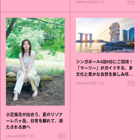
PR
Wellness
2026.7.27
シンガポール3泊5日にご招待！
「マーリー」がガイドする、多
文化と豊かな自然を楽しみ尽く
す旅
PR
Lifestyle
2026.7.22
小芝風花が出合う、夏のリゾナ
ーレ八ヶ岳。日常を離れて、満
たされる旅へ
PR
Lifestyle
2026.7.23