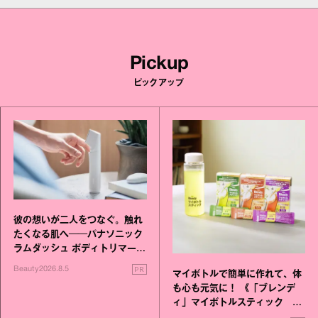
Pickup
ピックアップ
彼の想いが二人をつなぐ。触れ
たくなる肌へ──パナソニック
ラムダッシュ ボディトリマーが
進化！
PR
Beauty
2026.8.5
マイボトルで簡単に作れて、体
も心も元気に！ 《「ブレンデ
ィ」マイボトルスティック い
いこと毎日》シリーズが誕生