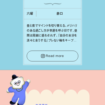
六曜
⾚⼝
昼と夜でマインドを切り替える、メリハリ
のある過ごし⽅が幸運を呼ぶ⽇です。昼
間は周囲に惑わされず、「⾃分の本分を
淡々と全うする」ブレない軸をキープし
て。そして夜は、疲れや寂しさから⽢い
⾔葉に流されないよう、⼼にしっかりブ
レーキをかけること。この意識の切り替
Read more
えが、あなたに確かな安⼼感をもたらす
はずです。