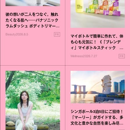
彼の想いが二人をつなぐ。触れ
たくなる肌へ──パナソニック
ラムダッシュ ボディトリマーが
進化！
PR
Beauty
2026.8.5
マイボトルで簡単に作れて、体
も心も元気に！ 《「ブレンデ
ィ」マイボトルスティック い
いこと毎日》シリーズが誕生
PR
Wellness
2026.7.27
シンガポール3泊5日にご招待！
「マーリー」がガイドする、多
文化と豊かな自然を楽しみ尽く
す旅