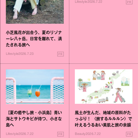
PR
Lifestyle
2026.7.22
小芝風花が出合う、夏のリゾナ
ーレ八ヶ岳。日常を離れて、満
たされる旅へ
PR
Lifestyle
2026.7.23
風土が生んだ、地域の原料がた
【夏の癒やし旅・小浜島】青い
っぷり！ 〈旅するルルルン〉で
海とサトウキビが待つ、小さな
叶えるうるおい美肌と旅の余韻
島へ
PR
PR
Beauty
2026.7.22
Lifestyle
2026.7.22