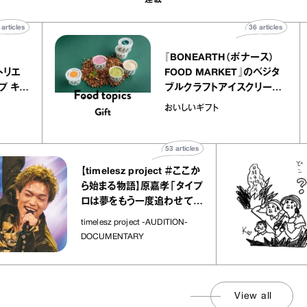
40
articles
36
art
telier
『BONEARTH（ボナース
アリー アトリエ
FOOD MARKET』のベ
ミルクレープ キャ
ブルクラフトアイスクリ
ユほか｜chico
｜真野知子の「おいしい
おいしいギフト
宝物”
ト」
53
articles
【timelesz project ＃ここか
ら始まる物語】原嘉孝「タイプ
ロは夢をもう一度追わせてく
れた場所」
timelesz project -AUDITION-
DOCUMENTARY
View all