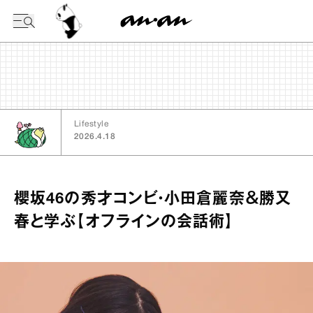
今日の暦
Lifestyle
2026.4.18
櫻坂46の秀才コンビ・小田倉麗奈＆勝又
春と学ぶ【オフラインの会話術】