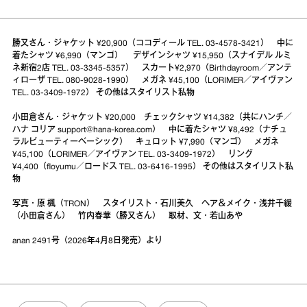
勝又さん・ジャケット ¥20,900（ココディール TEL. 03-4578-3421） 中に
着たシャツ ¥6,990（
マンゴ
） デザインシャツ ¥15,950（スナイデル ルミ
ネ新宿2店 TEL. 03-3345-5357） スカート¥2,970（Birthdayroom／アンテ
ィローザ TEL. 080-9028-1990） メガネ ¥45,100（LORIMER／アイヴァン
TEL. 03-3409-1972） その他はスタイリスト私物
小田倉さん・ジャケット ¥20,000 チェックシャツ ¥14,382（共にハンチ／
ハナ コリア support@hana-korea.com） 中に着たシャツ ¥8,492（
ナチュ
ラルビューティーベーシック
） キュロット ¥7,990（マンゴ） メガネ
¥45,100（LORIMER／アイヴァン TEL. 03-3409-1972） リング
¥4,400（floyumu／ロードス TEL. 03-6416-1995） その他はスタイリスト私
物
写真・原 楓（TRON） スタイリスト・石川美久 ヘア＆メイク・浅井千緩
（小田倉さん） 竹内春華（勝又さん） 取材、文・若山あや
anan 2491号（2026年4月8日発売）より