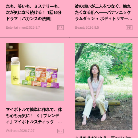
恋も、笑いも、ミステリーも。
彼の想いが二人をつなぐ。触れ
次が気になり続ける！ 1話15分
たくなる肌へ──パナソニック
ドラマ『バカンスの法則』
ラムダッシュ ボディトリマーが
進化！
PR
PR
Entertainment
2026.8.7
Beauty
2026.8.5
マイボトルで簡単に作れて、体
も心も元気に！ 《「ブレンデ
ィ」マイボトルスティック い
いこと毎日》シリーズが誕生
PR
Wellness
2026.7.27