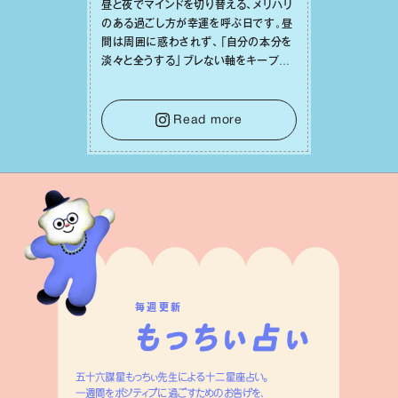
昼と夜でマインドを切り替える、メリハリ
のある過ごし⽅が幸運を呼ぶ⽇です。昼
間は周囲に惑わされず、「⾃分の本分を
淡々と全うする」ブレない軸をキープし
て。そして夜は、疲れや寂しさから⽢い
⾔葉に流されないよう、⼼にしっかりブ
レーキをかけること。この意識の切り替
Read more
えが、あなたに確かな安⼼感をもたらす
はずです。
毎週更新
五十六謀星もっちぃ先生による十二星座占い。
一週間をポジティブに過ごすためのお告げを、