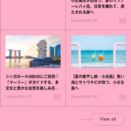
小芝風花が出合う、夏のリゾナ
ーレ八ヶ岳。日常を離れて、満
たされる旅へ
PR
Lifestyle
2026.7.23
シンガポール3泊5日にご招待！
【夏の癒やし旅・小浜島】青い
「マーリー」がガイドする、多
海とサトウキビが待つ、小さな
文化と豊かな自然を楽しみ尽く
島へ
す旅
PR
PR
Lifestyle
2026.7.22
Lifestyle
2026.7.22
View all