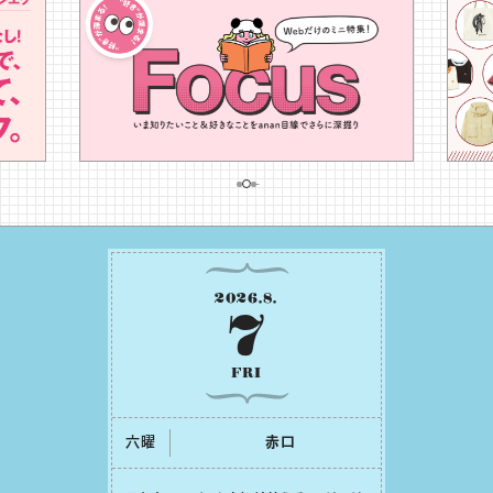
2026
.
8
.
7
FRI
六曜
⾚⼝