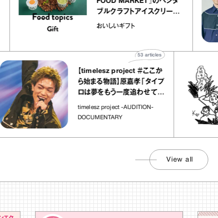
トリエ
FOOD MARKET』のベジタ
プ キャ
ブルクラフトアイスクリーム
hico
｜真野知子の「おいしいギフ
おいしいギフト
ト」
53
articles
【timelesz project ＃ここか
ら始まる物語】原嘉孝「タイプ
ロは夢をもう一度追わせてく
れた場所」
timelesz project -AUDITION-
DOCUMENTARY
View all