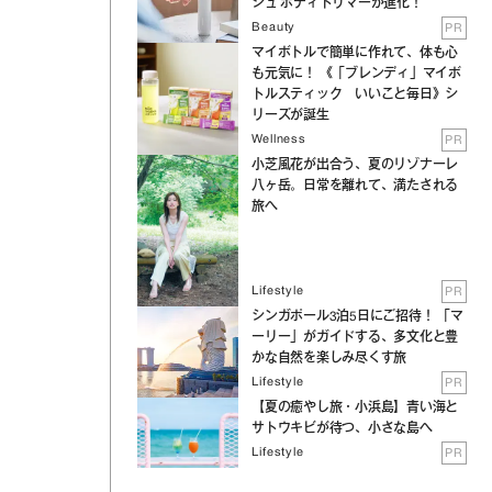
シュ ボディトリマーが進化！
Beauty
PR
マイボトルで簡単に作れて、体も心
も元気に！ 《「ブレンディ」マイボ
トルスティック いいこと毎日》シ
リーズが誕生
Wellness
PR
小芝風花が出合う、夏のリゾナーレ
八ヶ岳。日常を離れて、満たされる
旅へ
Lifestyle
PR
シンガポール3泊5日にご招待！ 「マ
ーリー」がガイドする、多文化と豊
かな自然を楽しみ尽くす旅
Lifestyle
PR
【夏の癒やし旅・小浜島】青い海と
サトウキビが待つ、小さな島へ
Lifestyle
PR