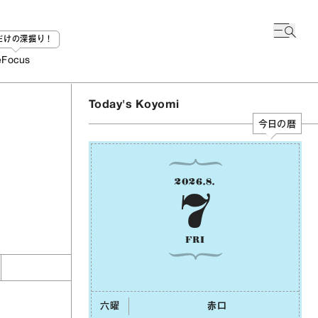
bだけの深掘り！
e
Focus
Today's Koyomi
今日の暦
2026
.
8
.
7
FRI
六曜
⾚⼝