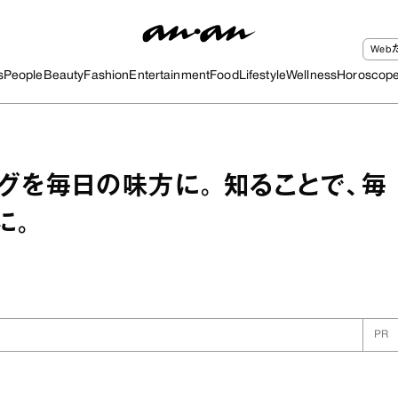
We
s
People
Beauty
Fashion
Entertainment
Food
Lifestyle
Wellness
Horoscop
グを毎日の味方に。 知ることで、毎
に。
PR