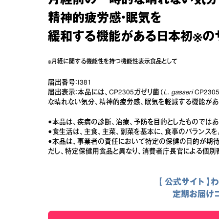
月経前の一時的な晴れない気分
精神的疲労感・眠気を
緩和する機能がある日本初※の
※月経に関する機能性を持つ機能性表示食品として
届出番号：I381
届出表示：本品には、CP2305ガゼリ菌（
L. gasseri
CP23
な晴れない気分、精神的疲労感、眠気を軽減する機能があ
●本品は、疾病の診断、治療、予防を目的としたものではあ
●食生活は、主食、主菜、副菜を基本に、食事のバランスを
●本品は、事業者の責任において特定の保健の目的が期待
だし、特定保健用食品と異なり、消費者庁長官による個別
【 公式サイト 】わ
定期お届け