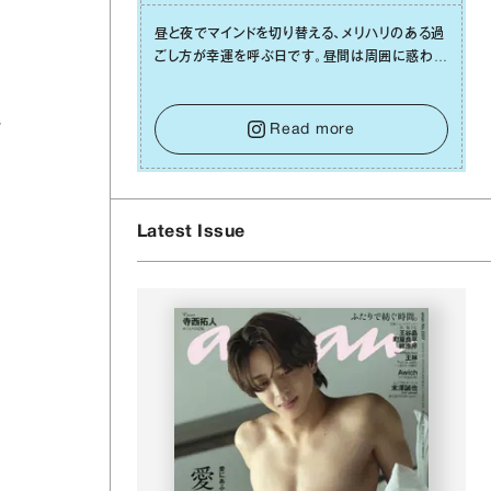
昼と夜でマインドを切り替える、メリハリのある過
ごし⽅が幸運を呼ぶ⽇です。昼間は周囲に惑わさ
れず、「⾃分の本分を淡々と全うする」ブレない軸
をキープして。そして夜は、疲れや寂しさから⽢
し
い⾔葉に流されないよう、⼼にしっかりブレーキ
Read more
をかけること。この意識の切り替えが、あなたに
確かな安⼼感をもたらすはずです。
Latest Issue