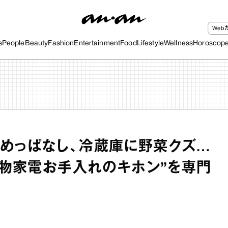
We
s
People
Beauty
Fashion
Entertainment
Food
Lifestyle
Wellness
Horoscop
めっぱなし、冷蔵庫に野菜クズ…
“白物家電お手入れのキホン”を専門