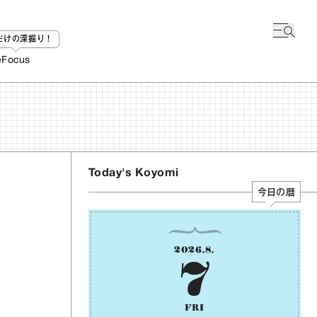
bだけの深掘り！
e
Focus
Today's Koyomi
今日の暦
2026
.
8
.
7
FRI