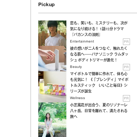
Pickup
恋も、笑いも、ミステリーも。次が
気になり続ける！ 1話15分ドラマ
『バカンスの法則』
Entertainment
PR
彼の想いが二人をつなぐ。触れたく
なる肌へ──パナソニック ラムダッ
シュ ボディトリマーが進化！
Beauty
PR
マイボトルで簡単に作れて、体も心
も元気に！ 《「ブレンディ」マイボ
トルスティック いいこと毎日》シ
リーズが誕生
Wellness
PR
小芝風花が出合う、夏のリゾナーレ
八ヶ岳。日常を離れて、満たされる
旅へ