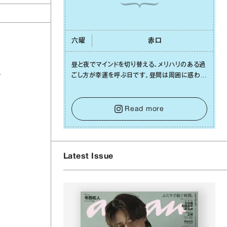
六曜
⾚⼝
昼と夜でマインドを切り替える、メリハリのある過
キ
ごし⽅が幸運を呼ぶ⽇です。昼間は周囲に惑わさ
れず、「⾃分の本分を淡々と全うする」ブレない軸
をキープして。そして夜は、疲れや寂しさから⽢
い⾔葉に流されないよう、⼼にしっかりブレーキ
Read more
をかけること。この意識の切り替えが、あなたに
確かな安⼼感をもたらすはずです。
Latest Issue