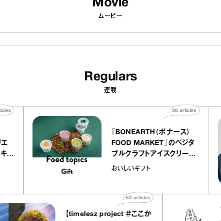
Movie
ムービー
Regulars
連載
40
articles
36
articles
r
『BONEARTH（ボナース）
 アトリエ
FOOD MARKET』のベジタ
レープ キャ
ブルクラフトアイスクリーム
｜chico
｜真野知子の「おいしいギフ
おいしいギフト
ト」
53
articles
【timelesz project ＃ここか