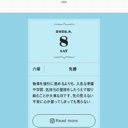
2026
.
8
.
8
SAT
六曜
先勝
物事を強引に進めるよりも、⼊念な準備
や学習、気持ちの整理をしたうえで取り
組むことが⼤事な⽇です。先の⾒えない
不安に⼼が曇ってしまっても焦らない
で。意思を伝える⼯夫をしたり、あなた⾃
⾝や疲れていそうな⼈をいたわることに
時間を使いましょう。ここでしっかりとエ
Read more
ネルギーを蓄え、困難を乗り越える⼒に