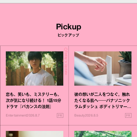
Pickup
ピックアップ
Today's Update
恋も、笑いも、ミステリーも。
彼の想いが二人をつなぐ。触れ
次が気になり続ける！ 1話15分
たくなる肌へ──パナソニック
ドラマ『バカンスの法則』
ラムダッシュ ボディトリマーが
進化！
PR
PR
Entertainment
2026.8.7
Beauty
2026.8.5