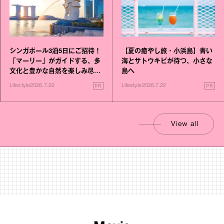
シンガポール3泊5日にご招待！
【夏の癒やし旅・小浜島】青い
「マーリー」がガイドする、多
海とサトウキビが待つ、小さな
文化と豊かな自然を楽しみ尽く
島へ
す旅
PR
PR
Lifestyle
2026.7.22
Lifestyle
2026.7.22
View all