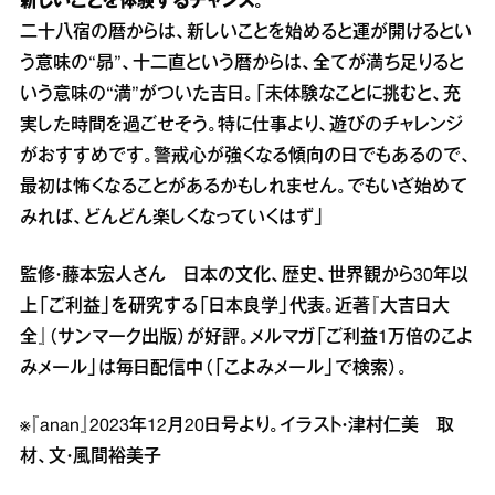
新しいことを体験するチャンス。
二十八宿の暦からは、新しいことを始めると運が開けるとい
う意味の“昴”、十二直という暦からは、全てが満ち足りると
いう意味の“満”がついた吉日。「未体験なことに挑むと、充
実した時間を過ごせそう。特に仕事より、遊びのチャレンジ
がおすすめです。警戒心が強くなる傾向の日でもあるので、
最初は怖くなることがあるかもしれません。でもいざ始めて
みれば、どんどん楽しくなっていくはず」
監修・藤本宏人さん 日本の文化、歴史、世界観から30年以
上「ご利益」を研究する「日本良学」代表。近著『大吉日大
全』（サンマーク出版）が好評。メルマガ「ご利益1万倍のこよ
みメール」は毎日配信中（「こよみメール」で検索）。
※『anan』2023年12月20日号より。イラスト・津村仁美 取
材、文・風間裕美子