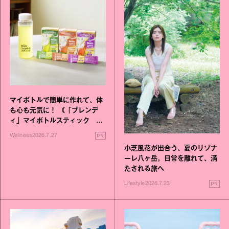
マイボトルで簡単に作れて、体
も心も元気に！ 《「ブレンデ
ィ」マイボトルスティック い
いこと毎日》シリーズが誕生
PR
Wellness
2026.7.27
小芝風花が出合う、夏のリゾナ
ーレ八ヶ岳。日常を離れて、満
たされる旅へ
PR
Lifestyle
2026.7.23