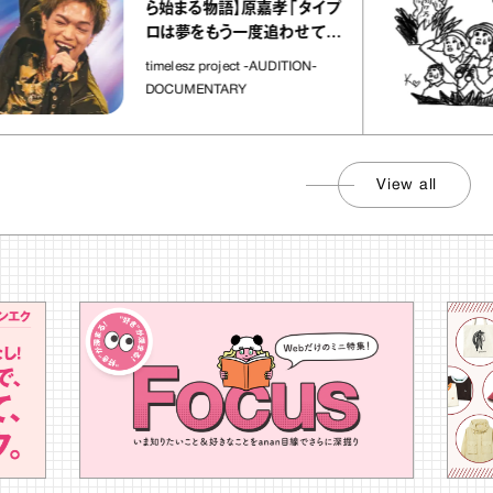
ら始まる物語】原嘉孝「タイプ
ロは夢をもう一度追わせてく
れた場所」
timelesz project -AUDITION-
DOCUMENTARY
View all