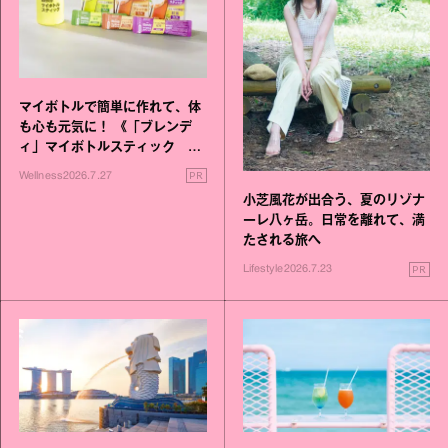
マイボトルで簡単に作れて、体
も心も元気に！ 《「ブレンデ
ィ」マイボトルスティック い
いこと毎日》シリーズが誕生
PR
Wellness
2026.7.27
小芝風花が出合う、夏のリゾナ
ーレ八ヶ岳。日常を離れて、満
たされる旅へ
PR
Lifestyle
2026.7.23