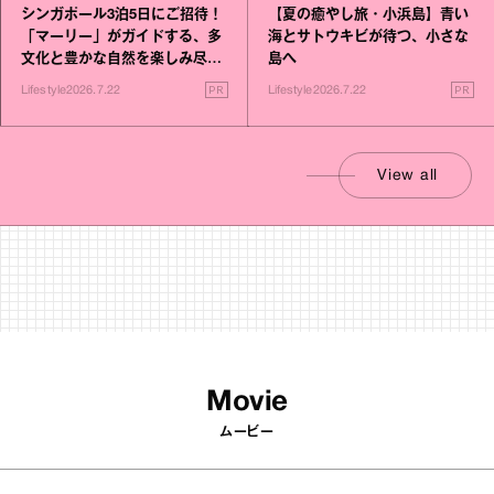
シンガポール3泊5日にご招待！
【夏の癒やし旅・小浜島】青い
「マーリー」がガイドする、多
海とサトウキビが待つ、小さな
文化と豊かな自然を楽しみ尽く
島へ
す旅
PR
PR
Lifestyle
2026.7.22
Lifestyle
2026.7.22
View all
Movie
ムービー