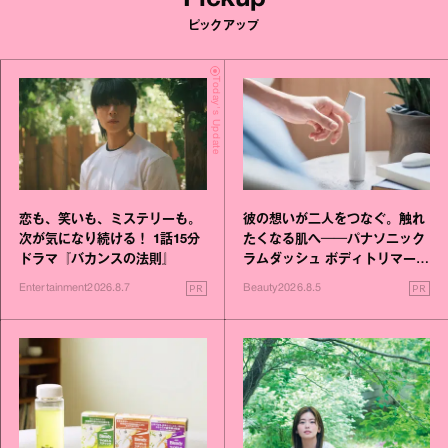
ピックアップ
Today's Update
恋も、笑いも、ミステリーも。
彼の想いが二人をつなぐ。触れ
次が気になり続ける！ 1話15分
たくなる肌へ──パナソニック
ドラマ『バカンスの法則』
ラムダッシュ ボディトリマーが
進化！
PR
PR
Entertainment
2026.8.7
Beauty
2026.8.5