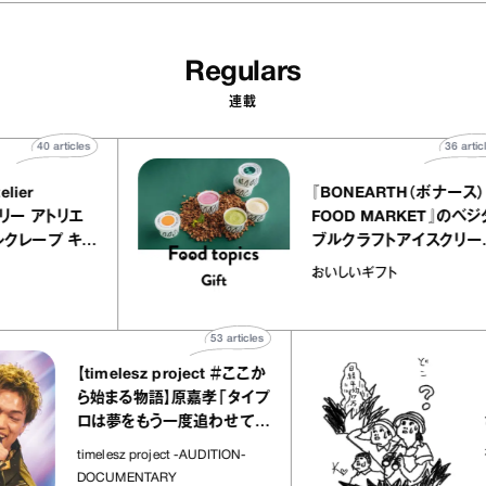
Regulars
連載
40
articles
LY atelier
『BONEARTH（ボ
（イクアリー アトリエ
FOOD MARKET
』のミルクレープ キャ
ブルクラフトアイス
ニーユほか｜chico
｜真野知子の「おい
宝物
おいしいギフト
子な宝物”
ト」
53
articles
【timelesz project ＃ここか
「日経
ら始まる物語】原嘉孝「タイプ
さん
ロは夢をもう一度追わせてく
れた場所」
社会の
timelesz project -AUDITION-
DOCUMENTARY