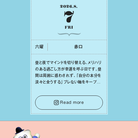
2026
.
8
.
7
FRI
六曜
⾚⼝
昼と夜でマインドを切り替える、メリハリ
のある過ごし⽅が幸運を呼ぶ⽇です。昼
間は周囲に惑わされず、「⾃分の本分を
淡々と全うする」ブレない軸をキープし
て。そして夜は、疲れや寂しさから⽢い
⾔葉に流されないよう、⼼にしっかりブ
レーキをかけること。この意識の切り替
Read more
えが、あなたに確かな安⼼感をもたらす
はずです。