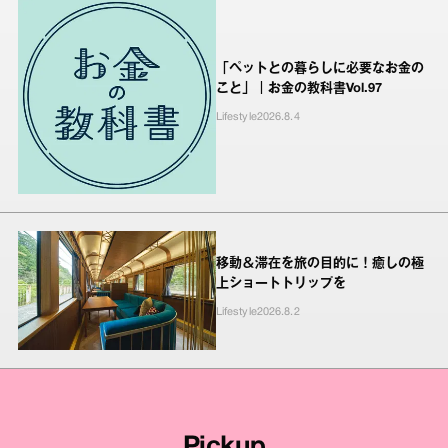
「ペットとの暮らしに必要なお金の
こと」｜お金の教科書Vol.97
Lifestyle
2026.8.4
移動＆滞在を旅の目的に！癒しの極
上ショートトリップを
Lifestyle
2026.8.2
Pickup