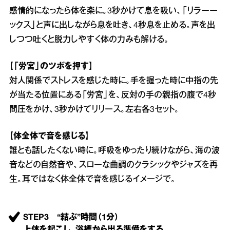
感情的になったら体を楽に。3秒かけて息を吸い、「リラーー
ックス」と声に出しながら息を吐き、4秒息を止める。声を出
しつつ吐くと脱力しやすく体の力みも解ける。
【「労宮」のツボを押す】
対人関係でストレスを感じた時に。手を握った時に中指の先
が当たる位置にある「労宮」を、反対の手の親指の腹で4秒
間圧をかけ、3秒かけてリリース。左右各3セット。
【体全体で音を感じる】
誰とも話したくない時に。呼吸をゆったり続けながら、海の波
音などの自然音や、スローな曲調のクラシックやジャズを再
生。耳ではなく体全体で音を感じるイメージで。
STEP3 “結ぶ”時間（1分）
上体を起こし、浴槽から出る準備をする。