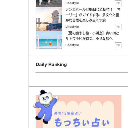
Lifestyle
PR
シンガポール3泊5日にご招待！ 「マ
ーリー」がガイドする、多文化と豊
かな自然を楽しみ尽くす旅
Lifestyle
PR
【夏の癒やし旅・小浜島】青い海と
サトウキビが待つ、小さな島へ
Lifestyle
PR
Daily Ranking
2
週間12星座占い