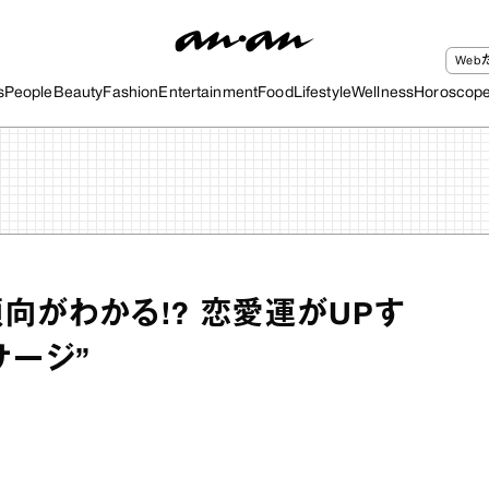
We
s
People
Beauty
Fashion
Entertainment
Food
Lifestyle
Wellness
Horoscop
向がわかる!? 恋愛運がUPす
サージ”