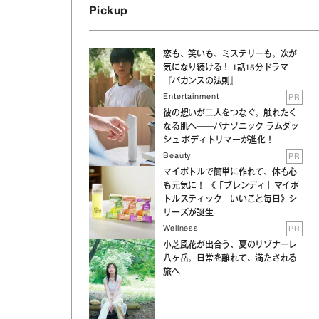
Pickup
恋も、笑いも、ミステリーも。次が
気になり続ける！ 1話15分ドラマ
『バカンスの法則』
Entertainment
PR
彼の想いが二人をつなぐ。触れたく
なる肌へ──パナソニック ラムダッ
シュ ボディトリマーが進化！
Beauty
PR
マイボトルで簡単に作れて、体も心
も元気に！ 《「ブレンディ」マイボ
トルスティック いいこと毎日》シ
リーズが誕生
Wellness
PR
小芝風花が出合う、夏のリゾナーレ
八ヶ岳。日常を離れて、満たされる
旅へ