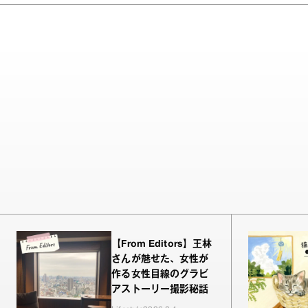
【From Editors】王林
さんが魅せた、女性が
作る女性目線のグラビ
アストーリー撮影秘話