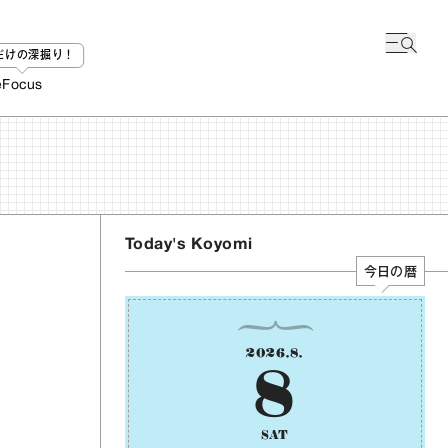
bだけの深掘り！
e
Focus
Today's Koyomi
今日の暦
2026
.
8
.
8
SAT