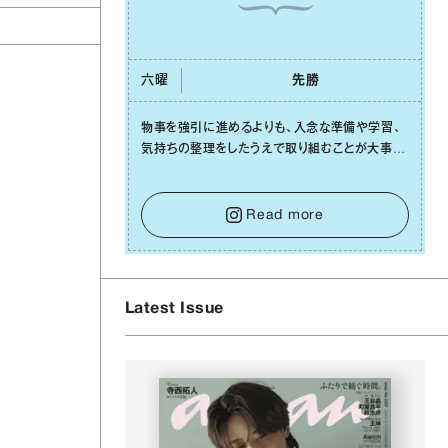
六曜
先勝
物事を強引に進めるよりも、⼊念な準備や学習、
気持ちの整理をしたうえで取り組むことが⼤事な
⽇です。先の⾒えない不安に⼼が曇ってしまって
も焦らないで。意思を伝える⼯夫をしたり、あなた
⾃⾝や疲れていそうな⼈をいたわることに時間を
Read more
使いましょう。ここでしっかりとエネルギーを蓄
え、困難を乗り越える⼒に変えましょう。
Latest Issue