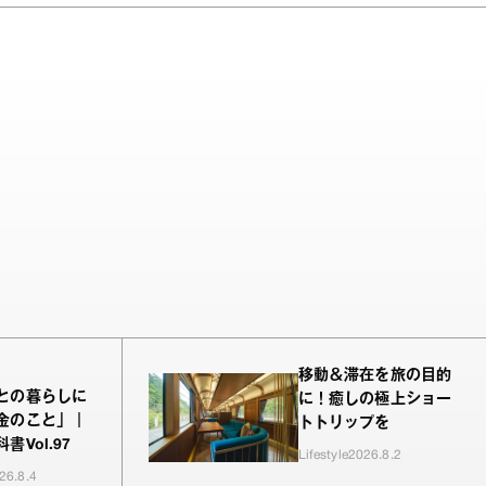
移動＆滞在を旅の目的
との暮らしに
に！癒しの極上ショー
金のこと」｜
トトリップを
書Vol.97
Lifestyle
2026.8.2
26.8.4