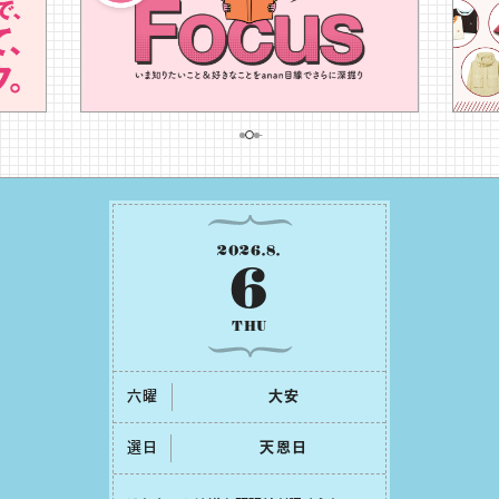
2026
.
8
.
6
THU
六曜
⼤安
選日
天恩⽇