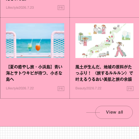
PR
Lifestyle
2026.7.23
【夏の癒やし旅・小浜島】青い
風土が生んだ、地域の原料がた
海とサトウキビが待つ、小さな
っぷり！ 〈旅するルルルン〉で
島へ
叶えるうるおい美肌と旅の余韻
PR
PR
Lifestyle
2026.7.22
Beauty
2026.7.22
View all