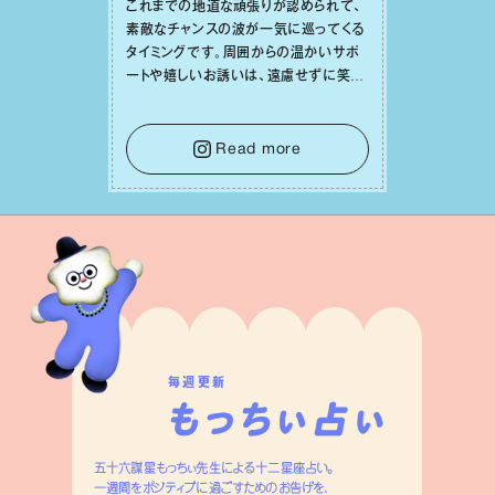
これまでの地道な頑張りが認められて、
素敵なチャンスの波が⼀気に巡ってくる
タイミングです。周囲からの温かいサポ
ートや嬉しいお誘いは、遠慮せずに笑顔
で受け取りましょう。みんなと⼀緒に幸
せになっていくイメージを持って⼀歩を
踏み出して。⼀⼈⼀⼈の良いところが混
Read more
ざり合い、ハッピーな未来が形作られて
いきます。
毎週更新
五十六謀星もっちぃ先生による十二星座占い。
一週間をポジティブに過ごすためのお告げを、