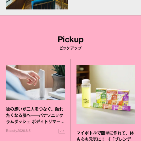
Pickup
ピックアップ
彼の想いが二人をつなぐ。触れ
たくなる肌へ──パナソニック
ラムダッシュ ボディトリマーが
進化！
PR
Beauty
2026.8.5
マイボトルで簡単に作れて、体
も心も元気に！ 《「ブレンデ