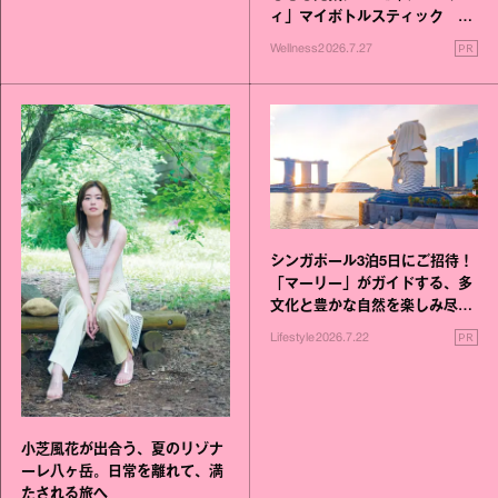
ィ」マイボトルスティック い
いこと毎日》シリーズが誕生
PR
Wellness
2026.7.27
シンガポール3泊5日にご招待！
「マーリー」がガイドする、多
文化と豊かな自然を楽しみ尽く
す旅
PR
Lifestyle
2026.7.22
小芝風花が出合う、夏のリゾナ
ーレ八ヶ岳。日常を離れて、満
たされる旅へ