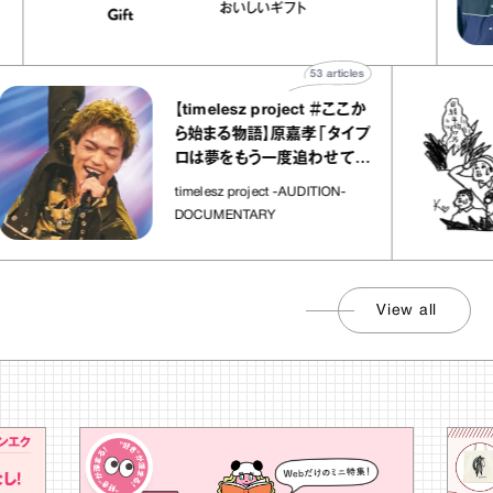
ico
｜真野知子の「おいしいギフ
おいしいギフト
ト」
53
articles
【timelesz project ＃ここか
ら始まる物語】原嘉孝「タイプ
ロは夢をもう一度追わせてく
れた場所」
timelesz project -AUDITION-
DOCUMENTARY
View all