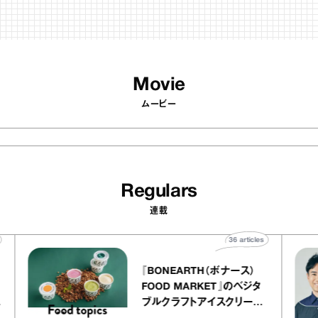
Movie
ムービー
Regulars
連載
icles
36
articles
『BONEARTH（ボナース）
リエ
FOOD MARKET』のベジタ
 キャ
ブルクラフトアイスクリーム