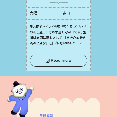
六曜
⾚⼝
昼と夜でマインドを切り替える、メリハリ
のある過ごし⽅が幸運を呼ぶ⽇です。昼
間は周囲に惑わされず、「⾃分の本分を
淡々と全うする」ブレない軸をキープし
て。そして夜は、疲れや寂しさから⽢い
⾔葉に流されないよう、⼼にしっかりブ
レーキをかけること。この意識の切り替
Read more
えが、あなたに確かな安⼼感をもたらす
はずです。
毎週更新