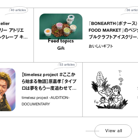
40
articles
LLY atelier
『BONEARTH（
E（イクアリー アトリエ
FOOD MARKE
）』のミルクレープ キャ
ブルクラフトアイ
バニーユほか｜chico
｜真野知子の「お
な宝物
おいしいギフト
菓子な宝物”
ト」
53
articles
【timelesz project ＃ここか
「日経
ら始まる物語】原嘉孝「タイプ
さんが
ロは夢をもう一度追わせてく
れた場所」
社会のじ
timelesz project -AUDITION-
DOCUMENTARY
View all