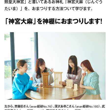
照皇大神宮」と書いてあるお神札「神宮大麻（じんぐう
たいま）」を、おまつりする方法ついて学びます。
「神宮大麻」を神棚におまつりします！
左から、齊藤彩さん（anan総研No.76）、深沢あゆこさん（anan総研No.193）、武