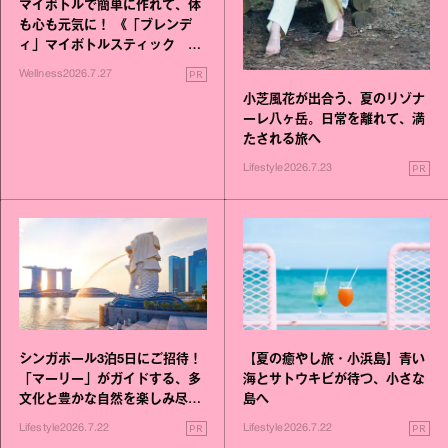
マイボトルで簡単に作れて、体
も心も元気に！ 《「ブレンデ
ィ」マイボトルスティック い
いこと毎日》シリーズが誕生
PR
Wellness
2026.7.27
小芝風花が出合う、夏のリゾナ
ーレ八ヶ岳。日常を離れて、満
たされる旅へ
PR
Lifestyle
2026.7.23
シンガポール3泊5日にご招待！
【夏の癒やし旅・小浜島】青い
「マーリー」がガイドする、多
海とサトウキビが待つ、小さな
文化と豊かな自然を楽しみ尽く
島へ
す旅
PR
PR
Lifestyle
2026.7.22
Lifestyle
2026.7.22