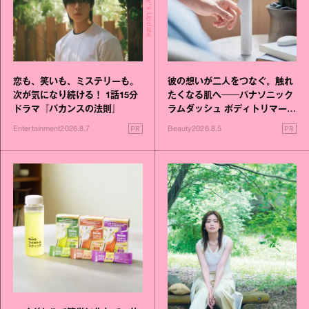
Today's Update
恋も、笑いも、ミステリーも。
彼の想いが二人をつなぐ。触れ
次が気になり続ける！ 1話15分
たくなる肌へ──パナソニック
ドラマ『バカンスの法則』
ラムダッシュ ボディトリマーが
進化！
PR
PR
Entertainment
2026.8.7
Beauty
2026.8.5