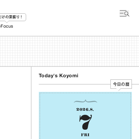
bだけの深掘り！
e
Focus
Today's Koyomi
今日の暦
2026
.
8
.
7
FRI