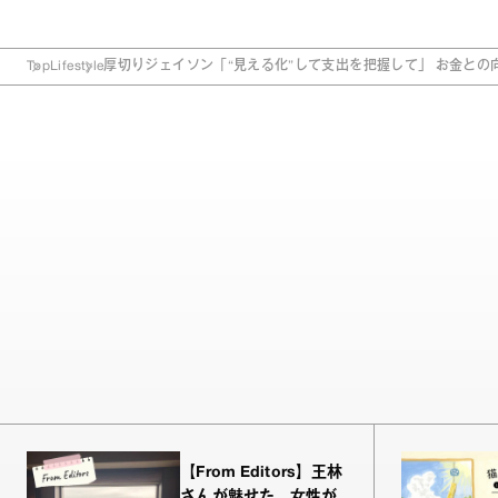
Top
Lifestyle
厚切りジェイソン「“見える化”して支出を把握して」 お金との
【From Editors】王林
さんが魅せた、女性が