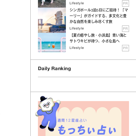
Lifestyle
PR
シンガポール3泊5日にご招待！ 「マ
ーリー」がガイドする、多文化と豊
かな自然を楽しみ尽くす旅
Lifestyle
PR
【夏の癒やし旅・小浜島】青い海と
サトウキビが待つ、小さな島へ
Lifestyle
PR
Daily Ranking
ア
週間12星座占い