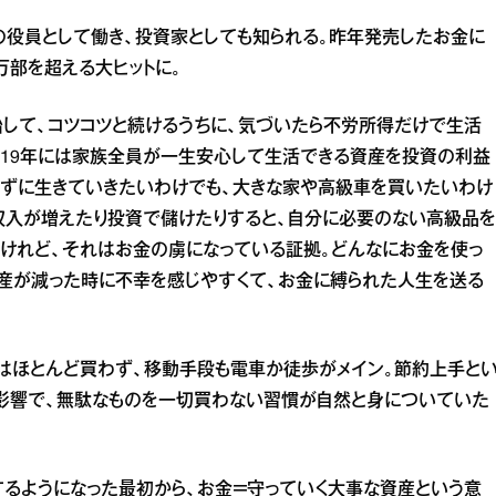
業の役員として働き、投資家としても知られる。昨年発売したお金に
万部を超える大ヒットに。
始して、コツコツと続けるうちに、気づいたら不労所得だけで生活
2019年には家族全員が一生安心して生活できる資産を投資の利益
かずに生きていきたいわけでも、大きな家や高級車を買いたいわけ
収入が増えたり投資で儲けたりすると、自分に必要のない高級品を
けれど、それはお金の虜になっている証拠。どんなにお金を使っ
産が減った時に不幸を感じやすくて、お金に縛られた人生を送る
はほとんど買わず、移動手段も電車か徒歩がメイン。節約上手と
の影響で、無駄なものを一切買わない習慣が自然と身についていた
するようになった最初から、お金＝守っていく大事な資産という意