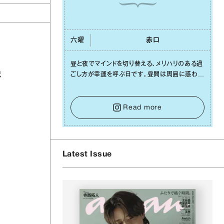
六曜
⾚⼝
昼と夜でマインドを切り替える、メリハリのある過
戦
ごし⽅が幸運を呼ぶ⽇です。昼間は周囲に惑わさ
れず、「⾃分の本分を淡々と全うする」ブレない軸
をキープして。そして夜は、疲れや寂しさから⽢
い⾔葉に流されないよう、⼼にしっかりブレーキ
Read more
をかけること。この意識の切り替えが、あなたに
確かな安⼼感をもたらすはずです。
Latest Issue