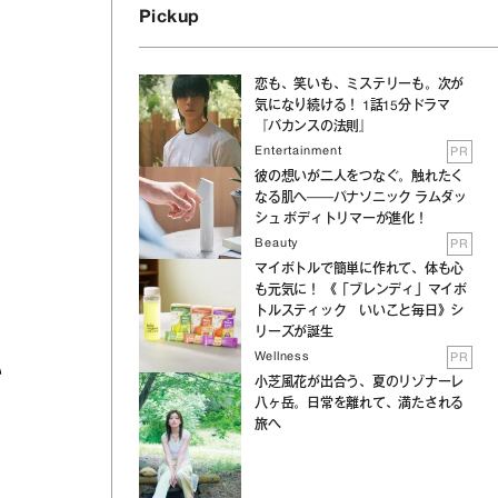
Pickup
恋も、笑いも、ミステリーも。次が
気になり続ける！ 1話15分ドラマ
『バカンスの法則』
Entertainment
PR
彼の想いが二人をつなぐ。触れたく
なる肌へ──パナソニック ラムダッ
シュ ボディトリマーが進化！
Beauty
PR
マイボトルで簡単に作れて、体も心
も元気に！ 《「ブレンディ」マイボ
トルスティック いいこと毎日》シ
リーズが誕生
Wellness
PR
い
小芝風花が出合う、夏のリゾナーレ
八ヶ岳。日常を離れて、満たされる
旅へ