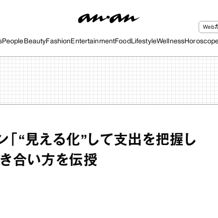
We
s
People
Beauty
Fashion
Entertainment
Food
Lifestyle
Wellness
Horoscop
ン「“見える化”して支出を把握し
向き合い方を伝授