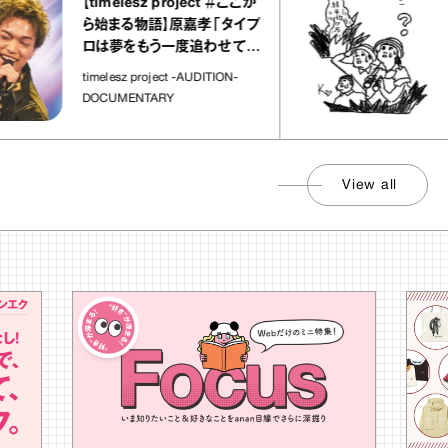
【timelesz project ＃ここか
「日
ら始まる物語】原嘉孝「タイプ
さん
ロは夢をもう一度追わせてく
れた場所」
社会
timelesz project -AUDITION-
DOCUMENTARY
View all