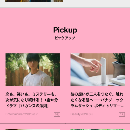
Pickup
ピックアップ
恋も、笑いも、ミステリーも。
彼の想いが二人をつなぐ。触れ
次が気になり続ける！ 1話15分
たくなる肌へ──パナソニック
ドラマ『バカンスの法則』
ラムダッシュ ボディトリマーが
進化！
PR
PR
Entertainment
2026.8.7
Beauty
2026.8.5