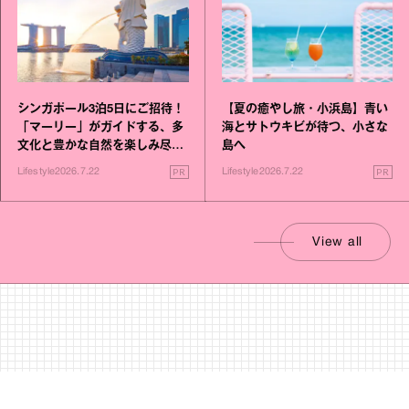
シンガポール3泊5日にご招待！
【夏の癒やし旅・小浜島】青い
「マーリー」がガイドする、多
海とサトウキビが待つ、小さな
文化と豊かな自然を楽しみ尽く
島へ
す旅
PR
PR
Lifestyle
2026.7.22
Lifestyle
2026.7.22
View all