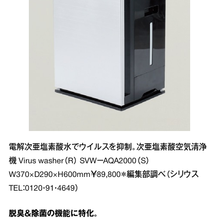
電解次亜塩素酸水でウイルスを抑制。次亜塩素酸空気清浄
機 Virus washer（R） SVW－AQA2000（S）
W370×D290×H600mm￥89,800＊編集部調べ（シリウス
TEL：0120・91・4649）
脱臭＆除菌の機能に特化。