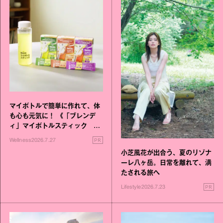
マイボトルで簡単に作れて、体
も心も元気に！ 《「ブレンデ
ィ」マイボトルスティック い
いこと毎日》シリーズが誕生
PR
Wellness
2026.7.27
小芝風花が出合う、夏のリゾナ
ーレ八ヶ岳。日常を離れて、満
たされる旅へ
PR
Lifestyle
2026.7.23