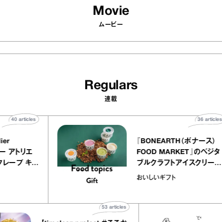
Movie
ムービー
Regulars
連載
40
articles
3
 atelier
『BONEARTH（ボナ
イクアリー アトリエ
FOOD MARKET』
のミルクレープ キャ
ブルクラフトアイスク
ーユほか｜chico
｜真野知子の「おい
物
おいしいギフト
子な宝物”
ト」
53
articles