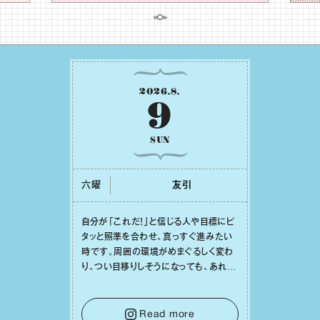
2026
.
8
.
9
SUN
六曜
友引
⾃分が「これだ！」と信じる⼈や⽬標にピ
タッと照準を合わせ、真っすぐ進みたい
時です。周囲の環境がめまぐるしく変わ
り、つい⽬移りしそうになっても、あれこ
れ迷う必要はありません。余計なノイズ
をそっと⼿放し、⽬の前のことに集中しま
しょう。そのブレない決意が、あなたにと
Read more