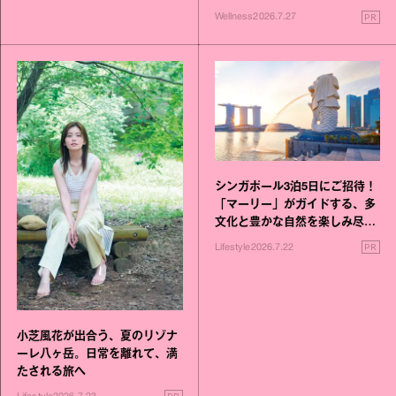
いこと毎日》シリーズが誕生
PR
Wellness
2026.7.27
シンガポール3泊5日にご招待！
「マーリー」がガイドする、多
文化と豊かな自然を楽しみ尽く
す旅
PR
Lifestyle
2026.7.22
小芝風花が出合う、夏のリゾナ
ーレ八ヶ岳。日常を離れて、満
たされる旅へ