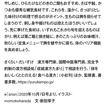
やしめじ、ひらたけなどのきのこ類もおすすめ。さばや鮭、か
つおも優秀な補気食材です。これらを、温かく、さっぱりとし
た味付けの料理で摂るのがポイント。生ものは脾を弱らせて
しまうので、刺し身や揚げものは控えたほうがいいでしょ
う。先に挙げた食材は、いずれもこれから旬を迎えるものば
かり。例えば栗ご飯と焼き鮭に、きのこたっぷりのお味噌汁。
秋らしい定食メニューで脾を健やかに保ち、体のバリア機能
を高めましょう。
さくらい・だいすけ 漢方専門家、国際中医専門員。完全予
約制の漢方相談処「成城漢方たまり」で相談を行う。『体を
おいしくととのえる！ 食べる漢方』（小社刊）ほか、監修書、著
書多数。
https://yurukampo.jp/
※『anan』2020年10月7日号より。イラスト・
momokoharada 文・新田草子