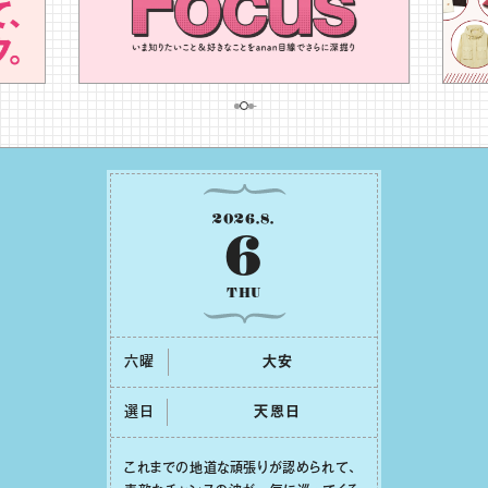
2026
.
8
.
6
THU
六曜
⼤安
選日
天恩⽇
これまでの地道な頑張りが認められて、