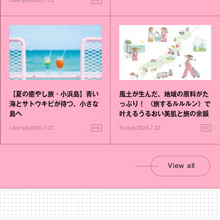
PR
Lifestyle
2026.7.23
【夏の癒やし旅・小浜島】青い
風土が生んだ、地域の原料がた
海とサトウキビが待つ、小さな
っぷり！ 〈旅するルルルン〉で
島へ
叶えるうるおい美肌と旅の余韻
PR
PR
Lifestyle
2026.7.22
Beauty
2026.7.22
View all