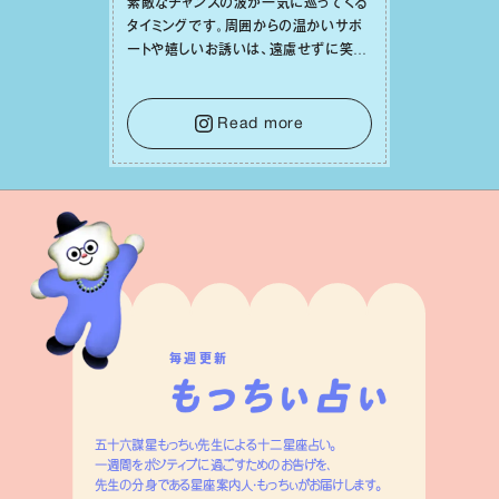
素敵なチャンスの波が⼀気に巡ってくる
タイミングです。周囲からの温かいサポ
ートや嬉しいお誘いは、遠慮せずに笑顔
で受け取りましょう。みんなと⼀緒に幸
せになっていくイメージを持って⼀歩を
踏み出して。⼀⼈⼀⼈の良いところが混
Read more
ざり合い、ハッピーな未来が形作られて
いきます。
毎週更新
五十六謀星もっちぃ先生による十二星座占い。
一週間をポジティブに過ごすためのお告げを、
先生の分身である星座案内人・もっちぃがお届けします。