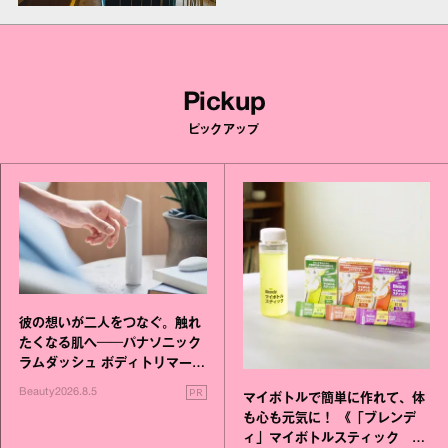
Pickup
ピックアップ
彼の想いが二人をつなぐ。触れ
たくなる肌へ──パナソニック
ラムダッシュ ボディトリマーが
進化！
PR
Beauty
2026.8.5
マイボトルで簡単に作れて、体
も心も元気に！ 《「ブレンデ
ィ」マイボトルスティック い