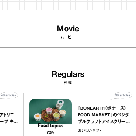
Movie
ムービー
Regulars
連載
40
articles
36
articl
lier
『BONEARTH（ボナース）
リー アトリエ
FOOD MARKET』のベジ
クレープ キャ
ブルクラフトアイスクリー
か｜chico
｜真野知子の「おいしいギ
おいしいギフト
物”
ト」