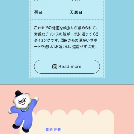
選日
天恩⽇
これまでの地道な頑張りが認められて、
素敵なチャンスの波が⼀気に巡ってくる
タイミングです。周囲からの温かいサポ
ートや嬉しいお誘いは、遠慮せずに笑顔
で受け取りましょう。みんなと⼀緒に幸
せになっていくイメージを持って⼀歩を
踏み出して。⼀⼈⼀⼈の良いところが混
Read more
ざり合い、ハッピーな未来が形作られて
いきます。
毎週更新