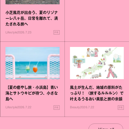
小芝風花が出合う、夏のリゾナ
ーレ八ヶ岳。日常を離れて、満
たされる旅へ
PR
Lifestyle
2026.7.23
【夏の癒やし旅・小浜島】青い
風土が生んだ、地域の原料がた
海とサトウキビが待つ、小さな
っぷり！ 〈旅するルルルン〉で
島へ
叶えるうるおい美肌と旅の余韻
PR
PR
Lifestyle
2026.7.22
Beauty
2026.7.22