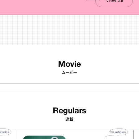
View all
Movie
ムービー
Regulars
連載
40
articles
36
articles