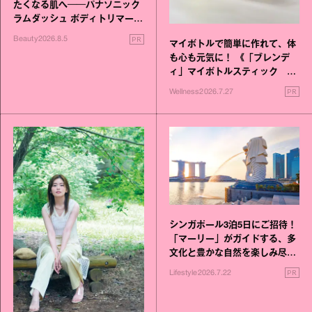
たくなる肌へ──パナソニック
ラムダッシュ ボディトリマーが
進化！
PR
Beauty
2026.8.5
マイボトルで簡単に作れて、体
も心も元気に！ 《「ブレンデ
ィ」マイボトルスティック い
いこと毎日》シリーズが誕生
PR
Wellness
2026.7.27
シンガポール3泊5日にご招待！
「マーリー」がガイドする、多
文化と豊かな自然を楽しみ尽く
す旅
PR
Lifestyle
2026.7.22