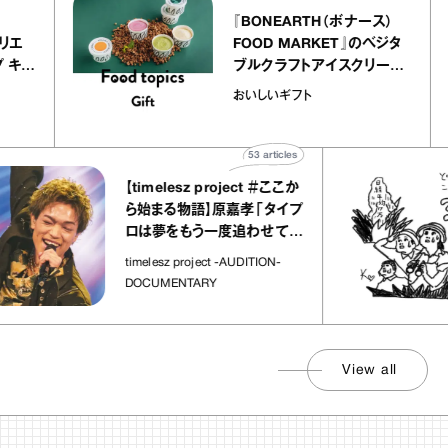
er
『BONEARTH（ボナース）
 アトリエ
FOOD MARKET』のベジタ
レープ キャ
ブルクラフトアイスクリーム
｜chico
｜真野知子の「おいしいギフ
おいしいギフト
ト」
53
articles
【timelesz project ＃ここか
ら始まる物語】原嘉孝「タイプ
ロは夢をもう一度追わせてく
れた場所」
timelesz project -AUDITION-
DOCUMENTARY
View all