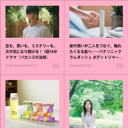
恋も、笑いも、ミステリーも。
彼の想いが二人をつなぐ。触れ
次が気になり続ける！ 1話15分
たくなる肌へ──パナソニック
ドラマ『バカンスの法則』
ラムダッシュ ボディトリマーが
進化！
PR
PR
Entertainment
2026.8.7
Beauty
2026.8.5