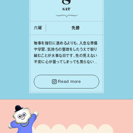
SAT
六曜
先勝
物事を強引に進めるよりも、⼊念な準備
や学習、気持ちの整理をしたうえで取り
組むことが⼤事な⽇です。先の⾒えない
不安に⼼が曇ってしまっても焦らない
で。意思を伝える⼯夫をしたり、あなた⾃
⾝や疲れていそうな⼈をいたわることに
時間を使いましょう。ここでしっかりとエ
Read more
ネルギーを蓄え、困難を乗り越える⼒に
変えましょう。