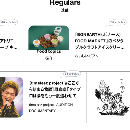
Regulars
連載
40
articles
36
 atelier
『BONEARTH（ボナー
クアリー アトリエ
FOOD MARKET』の
のミルクレープ キャ
ブルクラフトアイスク
ーユほか｜chico
｜真野知子の「おいし
物
おいしいギフト
な宝物”
ト」
53
articles
【timelesz project ＃ここか
「
ら始まる物語】原嘉孝「タイプ
さ
ロは夢をもう一度追わせてく
れた場所」
社
timelesz project -AUDITION-
DOCUMENTARY