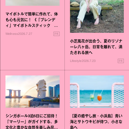
マイボトルで簡単に作れて、体
も心も元気に！ 《「ブレンデ
ィ」マイボトルスティック い
いこと毎日》シリーズが誕生
PR
Wellness
2026.7.27
小芝風花が出合う、夏のリゾナ
ーレ八ヶ岳。日常を離れて、満
たされる旅へ
PR
Lifestyle
2026.7.23
シンガポール3泊5日にご招待！
【夏の癒やし旅・小浜島】青い
「マーリー」がガイドする、多
海とサトウキビが待つ、小さな
文化と豊かな自然を楽しみ尽く
島へ