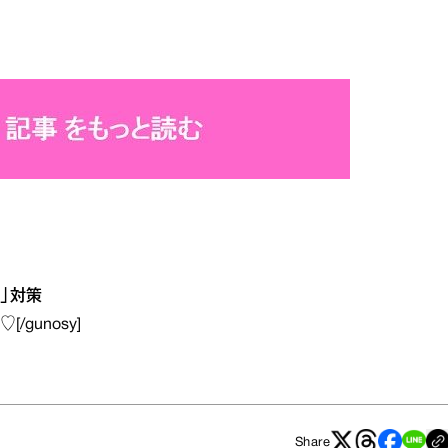
肌」対策
る♡
[/gunosy]
Share