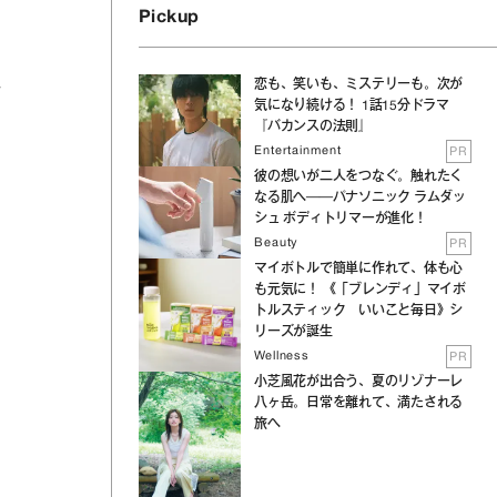
Pickup
恋も、笑いも、ミステリーも。次が
言
気になり続ける！ 1話15分ドラマ
『バカンスの法則』
Entertainment
PR
彼の想いが二人をつなぐ。触れたく
なる肌へ──パナソニック ラムダッ
シュ ボディトリマーが進化！
Beauty
PR
マイボトルで簡単に作れて、体も心
も元気に！ 《「ブレンディ」マイボ
トルスティック いいこと毎日》シ
リーズが誕生
Wellness
PR
小芝風花が出合う、夏のリゾナーレ
八ヶ岳。日常を離れて、満たされる
旅へ