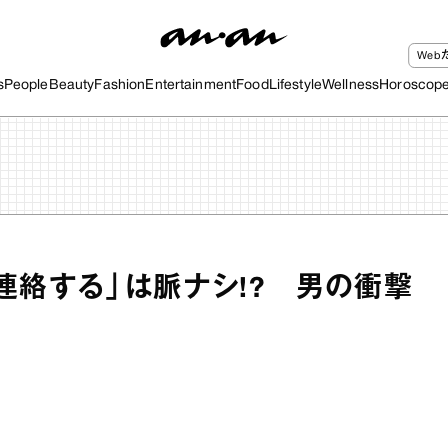
We
s
People
Beauty
Fashion
Entertainment
Food
Lifestyle
Wellness
Horoscop
連絡する」は脈ナシ!? 男の衝撃