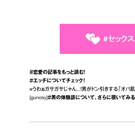
＃恋愛
の記事をもっと読む！
＃エッチ
についてチェック！
※
うわぁガサガサじゃん...！男がドン引きする「オバ
[gunosy]
＃男の体験談
について、さらに覗いてみ