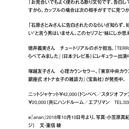
「お見合いでもよく使われる断り文句です。告白し
すから。カップルの場合は次の相手がすでに見つか
「石原さとみさんに告白されたのならいざ知らず、
い”と言う男はいません。このセリフと“妹にしか思
徳井義実さん チュートリアルのボケ担当。『TERRACE
らべてみました』（日本テレビ系）にレギュラー出演
塚越友子さん 心理カウンセラー。「東京中央カウ
銀座式 オトナ女子の雑談力』（宝島社）が発売中。
ニットジャケット￥42,000（ドンぺぺ／スタジオ ファブ
￥20,000（共にハンドルーム／エブリマン TEL：03・3
※『anan』2018年10月10日号より。写真・小笠
ジ） 文・重信 綾