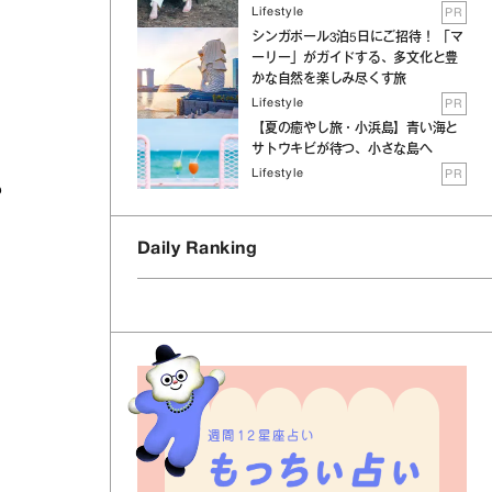
Lifestyle
PR
シンガポール3泊5日にご招待！ 「マ
ーリー」がガイドする、多文化と豊
かな自然を楽しみ尽くす旅
Lifestyle
PR
【夏の癒やし旅・小浜島】青い海と
サトウキビが待つ、小さな島へ
Lifestyle
PR
る
Daily Ranking
週間12星座占い