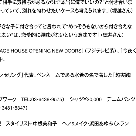
て相手に気持ちがあるならば“本当に俺でいいの？”と付き合いま
っていて、別れを匂わせたいケースも考えられます」（塚越さん）
好きな子に付き合ってと言われて“めっそうもないから付き合えな
えない”は、恋愛的に興味がないという意味です」（徳井さん）
 HOUSE OPENING NEW DOORS』（フジテレビ系）、『今夜く
中。
ンセリング」代表。ペンネームである水希の名で著した『超実践！
ワーク TEL：03・6438・9575） シャツ￥20,000 デニムパンツ
481・8347）
原真紀 スタイリスト・中根美和子 ヘア&メイク・浜田あゆみ（メラン