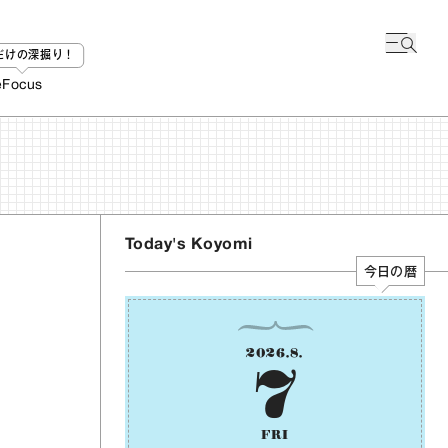
bだけの深掘り！
e
Focus
Today's Koyomi
今日の暦
2026
.
8
.
7
FRI