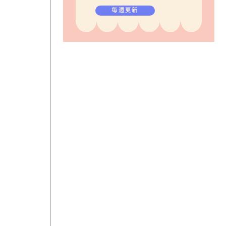
毎週更新
う