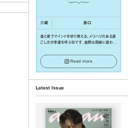
六曜
⾚⼝
昼と夜でマインドを切り替える、メリハリのある過
こ
ごし⽅が幸運を呼ぶ⽇です。昼間は周囲に惑わさ
れず、「⾃分の本分を淡々と全うする」ブレない軸
カ
をキープして。そして夜は、疲れや寂しさから⽢
い⾔葉に流されないよう、⼼にしっかりブレーキ
Read more
をかけること。この意識の切り替えが、あなたに
確かな安⼼感をもたらすはずです。
Latest Issue