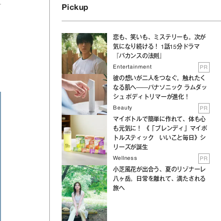
Pickup
恋も、笑いも、ミステリーも。次が
気になり続ける！ 1話15分ドラマ
『バカンスの法則』
Entertainment
PR
彼の想いが二人をつなぐ。触れたく
なる肌へ──パナソニック ラムダッ
シュ ボディトリマーが進化！
Beauty
PR
マイボトルで簡単に作れて、体も心
も元気に！ 《「ブレンディ」マイボ
トルスティック いいこと毎日》シ
リーズが誕生
Wellness
PR
小芝風花が出合う、夏のリゾナーレ
八ヶ岳。日常を離れて、満たされる
旅へ