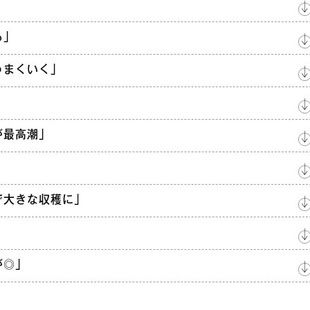
」
る」
うまくいく」
」
が最高潮」
後で大きな収穫に」
」
が◎」