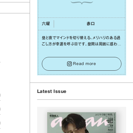
六曜
⾚⼝
昼と夜でマインドを切り替える、メリハリのある過
ごし⽅が幸運を呼ぶ⽇です。昼間は周囲に惑わさ
れず、「⾃分の本分を淡々と全うする」ブレない軸
をキープして。そして夜は、疲れや寂しさから⽢
い⾔葉に流されないよう、⼼にしっかりブレーキ
Read more
をかけること。この意識の切り替えが、あなたに
確かな安⼼感をもたらすはずです。
Latest Issue