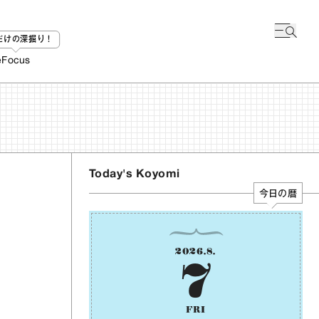
bだけの深掘り！
e
Focus
Today's Koyomi
今日の暦
2026
.
8
.
7
FRI