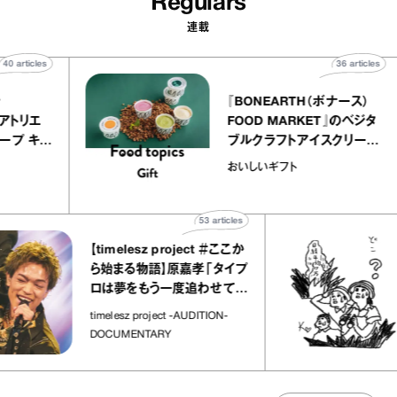
Regulars
連載
40
articles
36
arti
elier
『BONEARTH（ボナース
アリー アトリエ
FOOD MARKET』のベ
ルクレープ キャ
ブルクラフトアイスクリ
ほか｜chico
｜真野知子の「おいしい
おいしいギフト
宝物”
ト」
53
articles
【timelesz project ＃ここか
ら始まる物語】原嘉孝「タイプ
ロは夢をもう一度追わせてく
れた場所」
timelesz project -AUDITION-
DOCUMENTARY