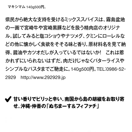
マキシマム 140g500円。
県民から絶大な支持を受けるミックススパイスは、霧島盆地
の一画で宮崎牛や宮崎黒豚などを扱う精肉店のオリジナ
ル。試してみると塩コショウやナツメグ、クミンにローレルな
どの他に懐かしく食欲をそそる味と香り。原材料名を見て納
得、醤油やカツオだしが入っているではないか！ これは惹
かれずにいられないはずだ。肉だけじゃなくバターライスや
シンプルなパスタまでご馳走に。140g500円。TEL：0986・52・
2929 http://www.292929.jp
甘い香りでピリッと辛い。南国から島の胡椒をお取り寄
せ。沖縄・仲善の「ぬちまーす＆フィファチ」