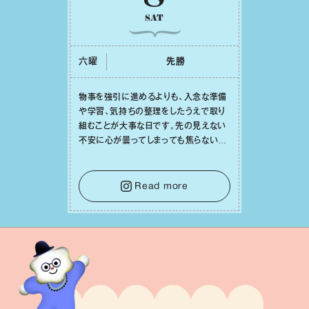
SAT
六曜
先勝
物事を強引に進めるよりも、⼊念な準備
や学習、気持ちの整理をしたうえで取り
組むことが⼤事な⽇です。先の⾒えない
不安に⼼が曇ってしまっても焦らない
で。意思を伝える⼯夫をしたり、あなた⾃
⾝や疲れていそうな⼈をいたわることに
時間を使いましょう。ここでしっかりとエ
Read more
ネルギーを蓄え、困難を乗り越える⼒に
変えましょう。