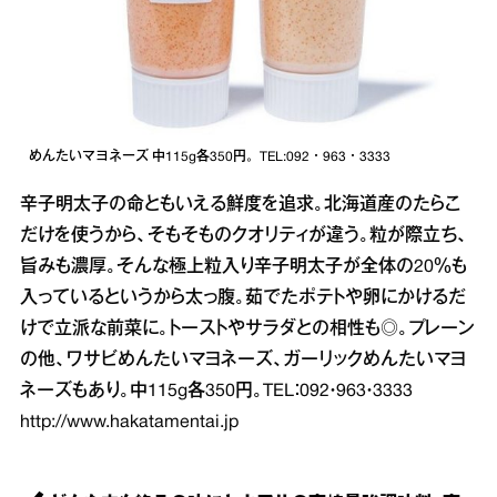
めんたいマヨネーズ 中115g各350円。TEL:092・963・3333
辛子明太子の命ともいえる鮮度を追求。北海道産のたらこ
だけを使うから、そもそものクオリティが違う。粒が際立ち、
旨みも濃厚。そんな極上粒入り辛子明太子が全体の20％も
入っているというから太っ腹。茹でたポテトや卵にかけるだ
けで立派な前菜に。トーストやサラダとの相性も◎。プレーン
の他、ワサビめんたいマヨネーズ、ガーリックめんたいマヨ
ネーズもあり。中115g各350円。TEL：092・963・3333
http://www.hakatamentai.jp