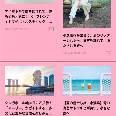
マイボトルで簡単に作れて、体
も心も元気に！ 《「ブレンデ
ィ」マイボトルスティック い
いこと毎日》シリーズが誕生
PR
Wellness
2026.7.27
小芝風花が出合う、夏のリゾナ
ーレ八ヶ岳。日常を離れて、満
たされる旅へ
PR
Lifestyle
2026.7.23
シンガポール3泊5日にご招待！
【夏の癒やし旅・小浜島】青い
「マーリー」がガイドする、多
海とサトウキビが待つ、小さな
文化と豊かな自然を楽しみ尽く
島へ