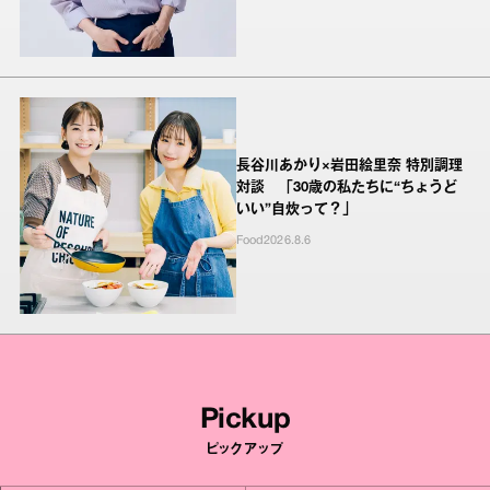
長谷川あかり×岩田絵里奈 特別調理
対談 「30歳の私たちに“ちょうど
いい”自炊って？」
Food
2026.8.6
Pickup
ピックアップ