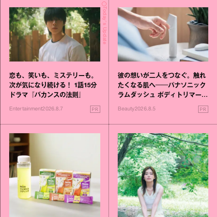
Today's Update
恋も、笑いも、ミステリーも。
彼の想いが二人をつなぐ。触れ
次が気になり続ける！ 1話15分
たくなる肌へ──パナソニック
ドラマ『バカンスの法則』
ラムダッシュ ボディトリマーが
進化！
PR
PR
Entertainment
2026.8.7
Beauty
2026.8.5