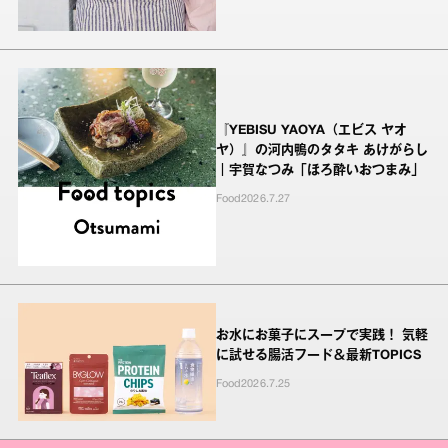
『YEBISU YAOYA（エビス ヤオ
ヤ）』の河内鴨のタタキ あけがらし
｜宇賀なつみ「ほろ酔いおつまみ」
Food
2026.7.27
お水にお菓子にスープで実践！ 気軽
に試せる腸活フード＆最新TOPICS
Food
2026.7.25