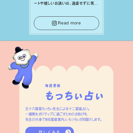
ートや嬉しいお誘いは、遠慮せずに笑顔
で受け取りましょう。みんなと⼀緒に幸
せになっていくイメージを持って⼀歩を
踏み出して。⼀⼈⼀⼈の良いところが混
Read more
ざり合い、ハッピーな未来が形作られて
いきます。
毎週更新
五十六謀星もっちぃ先生による十二星座占い。
一週間をポジティブに過ごすためのお告げを、
先生の分身である星座案内人・もっちぃがお届けします。
詳しくみる