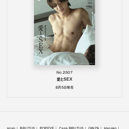
No.2507
愛とSEX
8月5日
発売
anan
BRUTUS
POPEYE
Casa BRUTUS
GINZA
Hanako