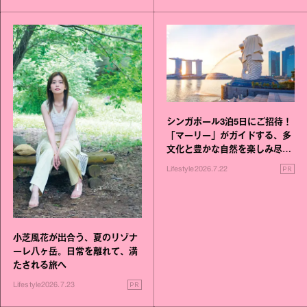
シンガポール3泊5日にご招待！
「マーリー」がガイドする、多
文化と豊かな自然を楽しみ尽く
す旅
PR
Lifestyle
2026.7.22
小芝風花が出合う、夏のリゾナ
ーレ八ヶ岳。日常を離れて、満
たされる旅へ
PR
Lifestyle
2026.7.23