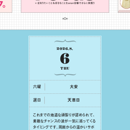
2026
.
8
.
6
THU
六曜
⼤安
選日
天恩⽇
これまでの地道な頑張りが認められて、
素敵なチャンスの波が⼀気に巡ってくる
タイミングです。周囲からの温かいサポ