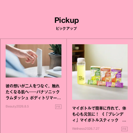
Pickup
ピックアップ
彼の想いが二人をつなぐ。触れ
たくなる肌へ──パナソニック
ラムダッシュ ボディトリマーが
進化！
PR
Beauty
2026.8.5
マイボトルで簡単に作れて、体
も心も元気に！ 《「ブレンデ
ィ」マイボトルスティック い
いこと毎日》シリーズが誕生
PR
Wellness
2026.7.27