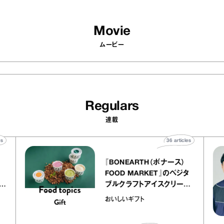
Movie
ムービー
Regulars
連載
0
articles
36
articles
『BONEARTH（ボナース）
トリエ
FOOD MARKET』のベジタ
プ キャ
ブルクラフトアイスクリーム
hico
｜真野知子の「おいしいギフ
おいしいギフト
ト」