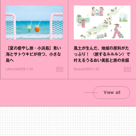
【夏の癒やし旅・小浜島】青い
風土が生んだ、地域の原料がた
海とサトウキビが待つ、小さな
っぷり！ 〈旅するルルルン〉で
島へ
叶えるうるおい美肌と旅の余韻
PR
PR
Lifestyle
2026.7.22
Beauty
2026.7.22
View all