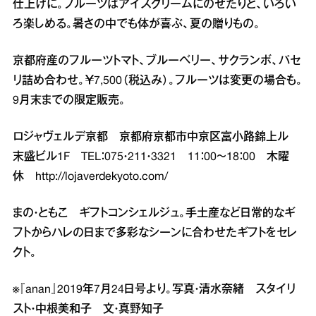
仕上げに。フルーツはアイスクリームにのせたりと、いろい
ろ楽しめる。暑さの中でも体が喜ぶ、夏の贈りもの。
京都府産のフルーツトマト、ブルーベリー、サクランボ、パセ
リ詰め合わせ。￥7,500（税込み）。フルーツは変更の場合も。
9月末までの限定販売。
ロジャヴェルデ京都 京都府京都市中京区富小路錦上ル
末盛ビル1F TEL：075・211・3321 11：00～18：00 木曜
休
http://lojaverdekyoto.com/
まの・ともこ ギフトコンシェルジュ。手土産など日常的なギ
フトからハレの日まで多彩なシーンに合わせたギフトをセレ
クト。
※『anan』2019年7月24日号より。写真・清水奈緒 スタイリ
スト・中根美和子 文・真野知子