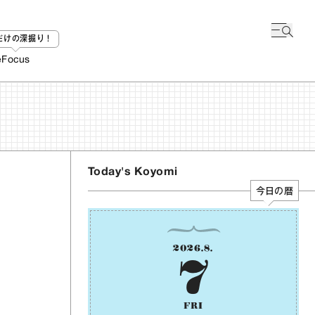
bだけの深掘り！
e
Focus
Today's Koyomi
今日の暦
2026
.
8
.
7
FRI