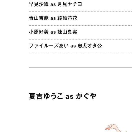
早見沙織 as 月見ヤチヨ
青山吉能 as 綾紬芦花
小原好美 as 諌山真実
ファイルーズあい as 忠犬オタ公
夏吉ゆうこ as かぐや