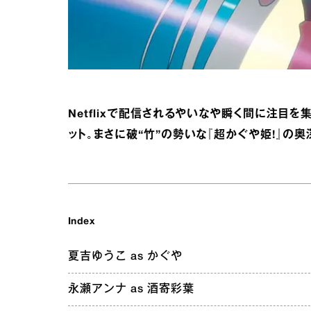
Netflixで配信されるやいなや瞬く間に注目
ット。まさに破“竹”の勢いな『超かぐや姫!』の
Index
夏吉ゆうこ as かぐや
永瀬アンナ as 酒寄彩葉