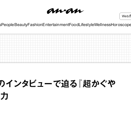
We
s
People
Beauty
Fashion
Entertainment
Food
Lifestyle
Wellness
Horoscop
のインタビューで迫る『超かぐや
魅力