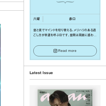
六曜
⾚⼝
昼と夜でマインドを切り替える、メリハリのある過
ごし⽅が幸運を呼ぶ⽇です。昼間は周囲に惑わさ
れず、「⾃分の本分を淡々と全うする」ブレない軸
をキープして。そして夜は、疲れや寂しさから⽢
い⾔葉に流されないよう、⼼にしっかりブレーキ
Read more
をかけること。この意識の切り替えが、あなたに
確かな安⼼感をもたらすはずです。
Latest Issue