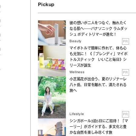
Pickup
彼の想いが二人をつなぐ。触れたく
なる肌へ──パナソニック ラムダッ
シュ ボディトリマーが進化！
Beauty
PR
マイボトルで簡単に作れて、体も心
も元気に！ 《「ブレンディ」マイボ
トルスティック いいこと毎日》シ
リーズが誕生
Wellness
PR
小芝風花が出合う、夏のリゾナーレ
八ヶ岳。日常を離れて、満たされる
旅へ
Lifestyle
PR
シンガポール3泊5日にご招待！ 「マ
ーリー」がガイドする、多文化と豊
かな自然を楽しみ尽くす旅