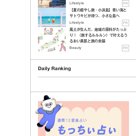
Lifestyle
PR
【夏の癒やし旅・小浜島】青い海と
サトウキビが待つ、小さな島へ
Lifestyle
PR
風土が生んだ、地域の原料がたっぷ
り！ 〈旅するルルルン〉で叶えるう
るおい美肌と旅の余韻
Beauty
PR
Daily Ranking
週間12星座占い