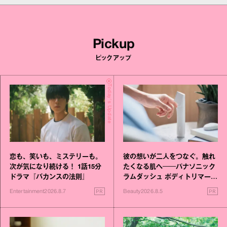
Pickup
ピックアップ
Today's Update
恋も、笑いも、ミステリーも。
彼の想いが二人をつなぐ。触れ
次が気になり続ける！ 1話15分
たくなる肌へ──パナソニック
ドラマ『バカンスの法則』
ラムダッシュ ボディトリマーが
進化！
PR
PR
Entertainment
2026.8.7
Beauty
2026.8.5