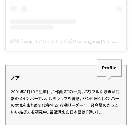
雑誌『anan（アンアン）』公式(@anan_mag)がシェアした投稿
Profile
ノア
2001年2月10日生まれ。“作曲ズ”の一員。パワフルな歌声が武
器のメインボーカル。即興ラップも得意。バンビ曰く「メンバー
の意見をまとめて代弁する“行動リーダー”」。只今髪のかっこ
いい結び方を研究中。最近覚えた日本語は「尊い」。