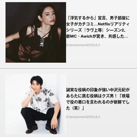
「浮気するから」宣言、男子部屋に
女子がカチコミ…Netflixリアリティ
シリーズ『ラヴ上等』シーズン2、
新MC・Awichが驚き、共感したヤ
ンキーたちの本気の恋模様
Entertainment
2026.8.5
誠実な役柄の印象が強い中沢元紀が
あらたに挑む役柄はクズ男！「現場
で役の悪口を言われるのが新鮮でし
た（笑）」
Entertainment
2026.8.4