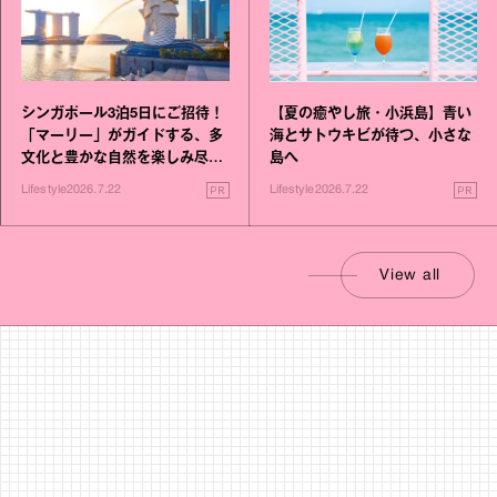
シンガポール3泊5日にご招待！
【夏の癒やし旅・小浜島】青い
「マーリー」がガイドする、多
海とサトウキビが待つ、小さな
文化と豊かな自然を楽しみ尽く
島へ
す旅
PR
PR
Lifestyle
2026.7.22
Lifestyle
2026.7.22
View all