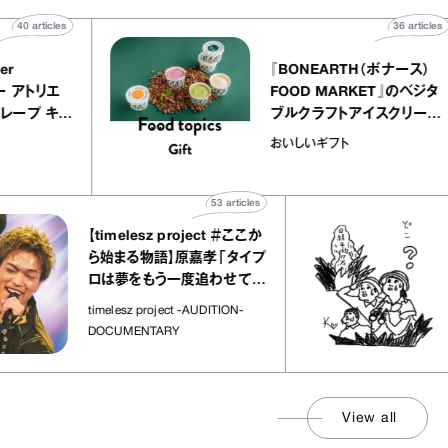
「日
ら始まる物語】原嘉孝「タイプ
さん
ロは夢をもう一度追わせてく
れた場所」
社会
timelesz project -AUDITION-
DOCUMENTARY
View all