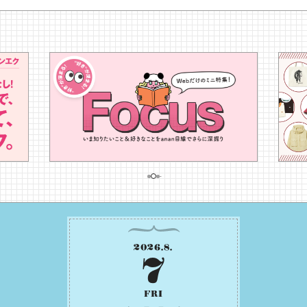
2026
.
8
.
7
FRI
六曜
⾚⼝
昼と夜でマインドを切り替える、メリハリ
のある過ごし⽅が幸運を呼ぶ⽇です。昼
間は周囲に惑わされず、「⾃分の本分を
淡々と全うする」ブレない軸をキープし
て。そして夜は、疲れや寂しさから⽢い
⾔葉に流されないよう、⼼にしっかりブ
レーキをかけること。この意識の切り替
Read more
えが、あなたに確かな安⼼感をもたらす