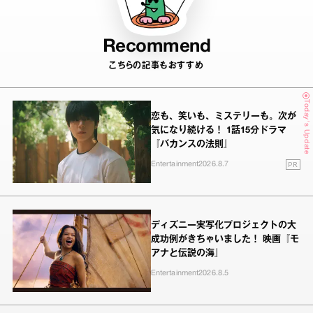
Recommend
こちらの記事もおすすめ
Today's Update
恋も、笑いも、ミステリーも。次が
気になり続ける！ 1話15分ドラマ
『バカンスの法則』
PR
Entertainment
2026.8.7
ディズニー実写化プロジェクトの大
成功例がきちゃいました！ 映画『モ
アナと伝説の海』
Entertainment
2026.8.5