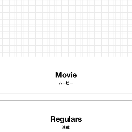
Movie
ムービー
Regulars
連載
40
articles
3
 atelier
『BONEARTH（ボナ
イクアリー アトリエ
FOOD MARKET』
のミルクレープ キャ
ブルクラフトアイスク
ーユほか｜chico
｜真野知子の「おい
物
おいしいギフト
な宝物”
ト」
53
articles
【timelesz project ＃ここか