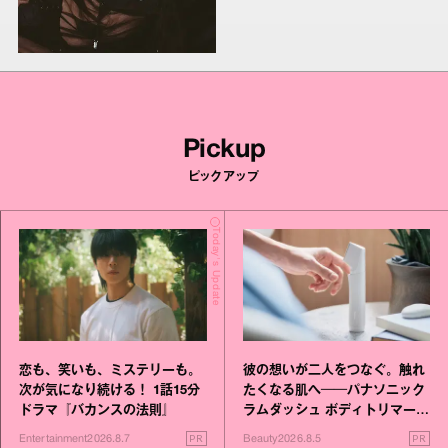
Pickup
ピックアップ
Today's Update
恋も、笑いも、ミステリーも。
彼の想いが二人をつなぐ。触れ
次が気になり続ける！ 1話15分
たくなる肌へ──パナソニック
ドラマ『バカンスの法則』
ラムダッシュ ボディトリマーが
進化！
PR
PR
Entertainment
2026.8.7
Beauty
2026.8.5