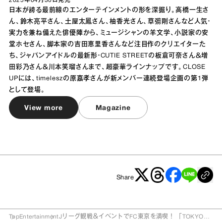
2025年04月30日
発売
日本が誇る最前線のエンターテインメントの形を深掘り。高橋一生さ
ん、鈴木亮平さん、土屋太鳳さん、柚香光さん、草彅剛さんなど人気・
実力を兼ね備えた俳優陣から、ミュージシャンの羊文学、小説家の安
堂ホセさん、脚本家の吉田恵里香さんなど注目作のクリエイターた
ち、ジャパンアイドルの最新形・CUTIE STREETの板倉可奈さん＆増
田彩乃さん＆川本笑瑠さんまで、超豪華ラインナップです。CLOSE
UPには、timeleszの原嘉孝さんが新メンバー連続登場企画の第1弾
として登場。
View more
Magazine
Share
Top
Entertainment
Jリーグ観戦＆イベントでFC東京を満喫！ 「TOKYO