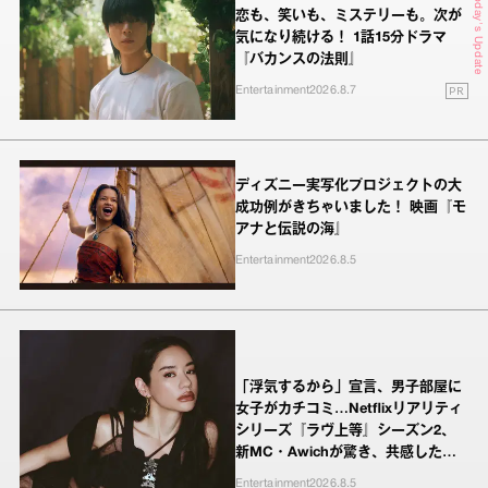
Today's Update
恋も、笑いも、ミステリーも。次が
気になり続ける！ 1話15分ドラマ
『バカンスの法則』
PR
Entertainment
2026.8.7
ディズニー実写化プロジェクトの大
成功例がきちゃいました！ 映画『モ
アナと伝説の海』
Entertainment
2026.8.5
「浮気するから」宣言、男子部屋に
女子がカチコミ…Netflixリアリティ
シリーズ『ラヴ上等』シーズン2、
新MC・Awichが驚き、共感したヤ
ンキーたちの本気の恋模様
Entertainment
2026.8.5