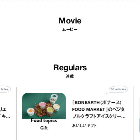
Movie
ムービー
Regulars
連載
40
articles
36
articles
er
『BONEARTH（ボナース）
 アトリエ
FOOD MARKET』のベジタ
レープ キャ
ブルクラフトアイスクリーム
｜chico
｜真野知子の「おいしいギフ
おいしいギフト
ト」