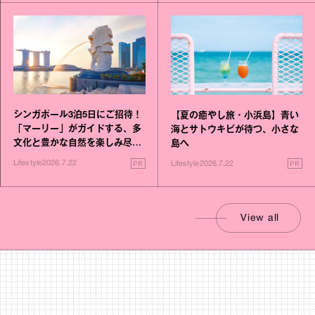
シンガポール3泊5日にご招待！
【夏の癒やし旅・小浜島】青い
「マーリー」がガイドする、多
海とサトウキビが待つ、小さな
文化と豊かな自然を楽しみ尽く
島へ
す旅
PR
PR
Lifestyle
2026.7.22
Lifestyle
2026.7.22
View all