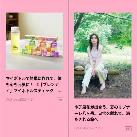
マイボトルで簡単に作れて、体
も心も元気に！ 《「ブレンデ
ィ」マイボトルスティック い
いこと毎日》シリーズが誕生
PR
Wellness
2026.7.27
小芝風花が出合う、夏のリゾナ
ーレ八ヶ岳。日常を離れて、満
たされる旅へ
PR
Lifestyle
2026.7.23