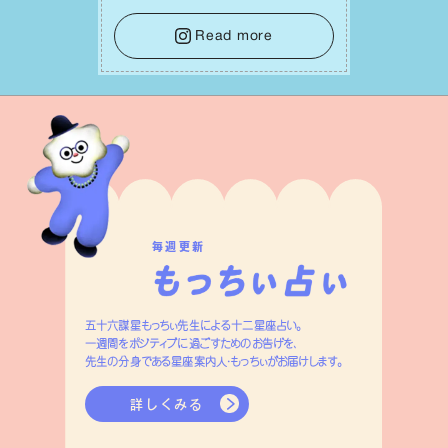
⾝や疲れていそうな⼈をいたわることに
時間を使いましょう。ここでしっかりとエ
Read more
ネルギーを蓄え、困難を乗り越える⼒に
変えましょう。
毎週更新
五十六謀星もっちぃ先生による十二星座占い。
一週間をポジティブに過ごすためのお告げを、
先生の分身である星座案内人・もっちぃがお届けします。
詳しくみる