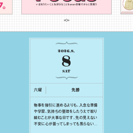
2026
.
8
.
8
SAT
六曜
先勝
物事を強引に進めるよりも、⼊念な準備
や学習、気持ちの整理をしたうえで取り
組むことが⼤事な⽇です。先の⾒えない
不安に⼼が曇ってしまっても焦らない
で。意思を伝える⼯夫をしたり、あなた⾃