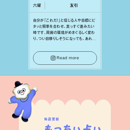
六曜
友引
⾃分が「これだ！」と信じる⼈や⽬標にピ
タッと照準を合わせ、真っすぐ進みたい
時です。周囲の環境がめまぐるしく変わ
り、つい⽬移りしそうになっても、あれこ
れ迷う必要はありません。余計なノイズ
をそっと⼿放し、⽬の前のことに集中しま
しょう。そのブレない決意が、あなたにと
Read more
って有意義で安定した成果を引き寄せま
す。
毎週更新