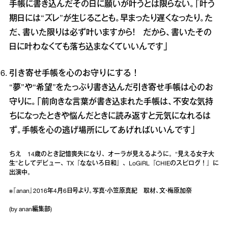
手帳に書き込んだその日に願いが叶うとは限らない。「叶う
期日には“ズレ”が生じることも。早まったり遅くなったり。た
だ、書いた限りは必ず叶いますから！ だから、書いたその
日に叶わなくても落ち込まなくていいんです」
引き寄せ手帳を心のお守りにする！
“夢”や“希望”をたっぷり書き込んだ引き寄せ手帳は心のお
守りに。「前向きな言葉が書き込まれた手帳は、不安な気持
ちになったときや悩んだときに読み返すと元気になれるは
ず。手帳を心の逃げ場所にしてあげればいいんです」
ちえ 14歳のとき記憶喪失になり、オーラが見えるように。“見える女子大
生”としてデビュー、TX『なないろ日和』、LoGiRL『CHIEのスピログ！』に
出演中。
※『anan』2016年4月6日号より。写真・小笠原真紀 取材、文・梅原加奈
(by anan編集部)