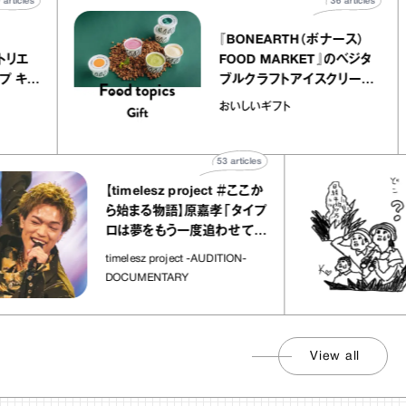
40
articles
36
articles
ier
『BONEARTH（ボナース）
ー アトリエ
FOOD MARKET』のベジタ
クレープ キャ
ブルクラフトアイスクリーム
か｜chico
｜真野知子の「おいしいギ
おいしいギフト
”
ト」
53
articles
【timelesz project ＃ここか
ら始まる物語】原嘉孝「タイプ
ロは夢をもう一度追わせてく
れた場所」
timelesz project -AUDITION-
DOCUMENTARY
View all