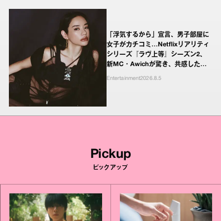
「浮気するから」宣言、男子部屋に
女子がカチコミ…Netflixリアリティ
シリーズ『ラヴ上等』シーズン2、
新MC・Awichが驚き、共感したヤ
ンキーたちの本気の恋模様
Entertainment
2026.8.5
Pickup
ピックアップ