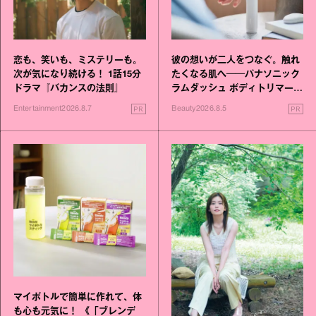
恋も、笑いも、ミステリーも。
彼の想いが二人をつなぐ。触れ
次が気になり続ける！ 1話15分
たくなる肌へ──パナソニック
ドラマ『バカンスの法則』
ラムダッシュ ボディトリマーが
進化！
PR
PR
Entertainment
2026.8.7
Beauty
2026.8.5
マイボトルで簡単に作れて、体
も心も元気に！ 《「ブレンデ