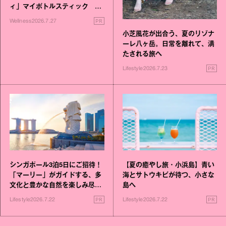
ィ」マイボトルスティック い
いこと毎日》シリーズが誕生
PR
Wellness
2026.7.27
小芝風花が出合う、夏のリゾナ
ーレ八ヶ岳。日常を離れて、満
たされる旅へ
PR
Lifestyle
2026.7.23
シンガポール3泊5日にご招待！
【夏の癒やし旅・小浜島】青い
「マーリー」がガイドする、多
海とサトウキビが待つ、小さな
文化と豊かな自然を楽しみ尽く
島へ
す旅
PR
PR
Lifestyle
2026.7.22
Lifestyle
2026.7.22