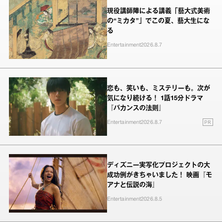
現役講師陣による講義「藝大式美術
の“ミカタ”」でこの夏、藝大生にな
る
Entertainment
2026.8.7
恋も、笑いも、ミステリーも。次が
気になり続ける！ 1話15分ドラマ
『バカンスの法則』
PR
Entertainment
2026.8.7
ディズニー実写化プロジェクトの大
成功例がきちゃいました！ 映画『モ
アナと伝説の海』
Entertainment
2026.8.5