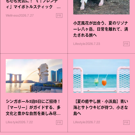
も心も元気に！ 《「ブレンデ
ィ」マイボトルスティック い
いこと毎日》シリーズが誕生
PR
Wellness
2026.7.27
小芝風花が出合う、夏のリゾナ
ーレ八ヶ岳。日常を離れて、満
たされる旅へ
PR
Lifestyle
2026.7.23
シンガポール3泊5日にご招待！
【夏の癒やし旅・小浜島】青い
「マーリー」がガイドする、多
海とサトウキビが待つ、小さな
文化と豊かな自然を楽しみ尽く
島へ
す旅
PR
PR
Lifestyle
2026.7.22
Lifestyle
2026.7.22