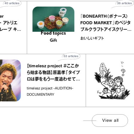
40
articles
36
a
atelier
『BONEARTH（ボナー
クアリー アトリエ
FOOD MARKET』の
ミルクレープ キャ
ブルクラフトアイスク
ユほか｜chico
｜真野知子の「おいし
おいしいギフト
な宝物”
ト」
53
articles
【timelesz project ＃ここか
「
ら始まる物語】原嘉孝「タイプ
さ
ロは夢をもう一度追わせてく
れた場所」
社
timelesz project -AUDITION-
DOCUMENTARY
View all