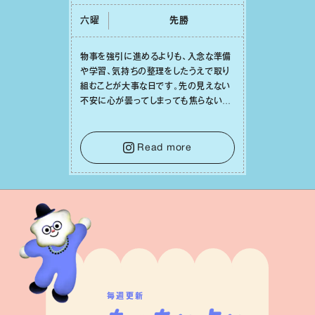
六曜
先勝
物事を強引に進めるよりも、⼊念な準備
や学習、気持ちの整理をしたうえで取り
組むことが⼤事な⽇です。先の⾒えない
不安に⼼が曇ってしまっても焦らない
で。意思を伝える⼯夫をしたり、あなた⾃
⾝や疲れていそうな⼈をいたわることに
時間を使いましょう。ここでしっかりとエ
Read more
ネルギーを蓄え、困難を乗り越える⼒に
変えましょう。
毎週更新