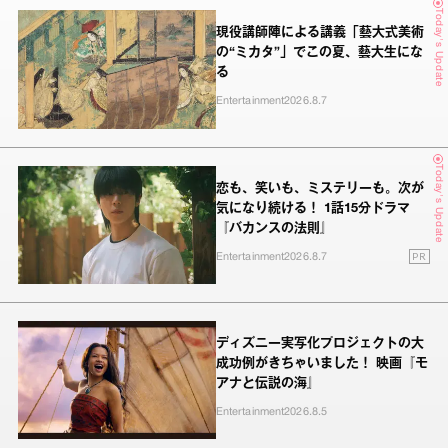
Today's Update
現役講師陣による講義「藝大式美術
の“ミカタ”」でこの夏、藝大生にな
る
Entertainment
2026.8.7
Today's Update
恋も、笑いも、ミステリーも。次が
気になり続ける！ 1話15分ドラマ
『バカンスの法則』
PR
Entertainment
2026.8.7
ディズニー実写化プロジェクトの大
成功例がきちゃいました！ 映画『モ
アナと伝説の海』
Entertainment
2026.8.5