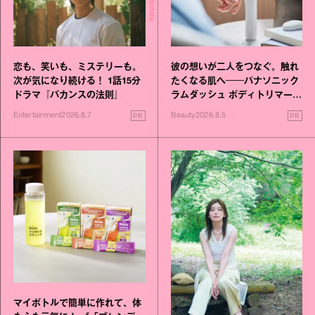
恋も、笑いも、ミステリーも。
彼の想いが二人をつなぐ。触れ
次が気になり続ける！ 1話15分
たくなる肌へ──パナソニック
ドラマ『バカンスの法則』
ラムダッシュ ボディトリマーが
進化！
PR
PR
Entertainment
2026.8.7
Beauty
2026.8.5
マイボトルで簡単に作れて、体