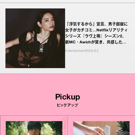
「浮気するから」宣言、男子部屋に
女子がカチコミ…Netflixリアリティ
シリーズ『ラヴ上等』シーズン2、
新MC・Awichが驚き、共感したヤ
ンキーたちの本気の恋模様
Entertainment
2026.8.5
Pickup
ピックアップ
Today's Update