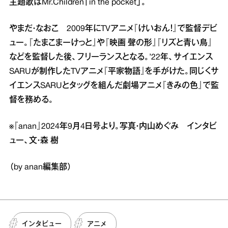
主題歌はMr.Children「in the pocket」。
やまだ・なおこ 2009年にTVアニメ『けいおん！』で監督デビ
ュー。『たまこまーけっと』や『映画 聲の形』『リズと青い鳥』
などを監督した後、フリーランスとなる。’22年、サイエンス
SARUが制作したTVアニメ『平家物語』を手がけた。同じくサ
イエンスSARUとタッグを組んだ劇場アニメ『きみの色』で監
督を務める。
※『anan』2024年9月4日号より。写真・内山めぐみ インタビ
ュー、文・森 樹
（by anan編集部）
インタビュー
アニメ