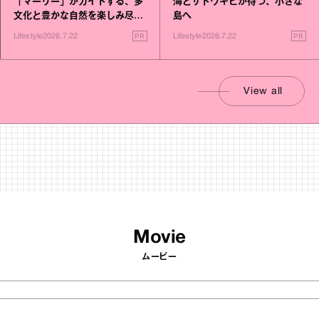
「マーリー」がガイドする、多
海とサトウキビが待つ、小さな
文化と豊かな自然を楽しみ尽く
島へ
す旅
PR
PR
Lifestyle
2026.7.22
Lifestyle
2026.7.22
View all
Movie
ムービー