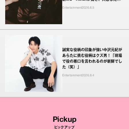
ンキーたちの本気の恋模様
Entertainment
2026.8.5
誠実な役柄の印象が強い中沢元紀が
あらたに挑む役柄はクズ男！「現場
で役の悪口を言われるのが新鮮でし
た（笑）」
Entertainment
2026.8.4
Pickup
ピックアップ