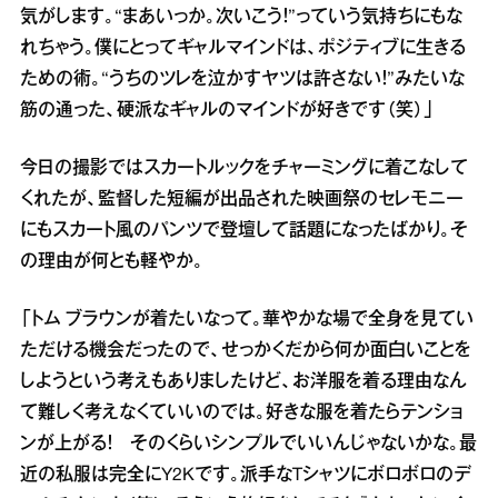
気がします。“まあいっか。次いこう！”っていう気持ちにもな
れちゃう。僕にとってギャルマインドは、ポジティブに生きる
ための術。“うちのツレを泣かすヤツは許さない！”みたいな
筋の通った、硬派なギャルのマインドが好きです（笑）」
今日の撮影ではスカートルックをチャーミングに着こなして
くれたが、監督した短編が出品された映画祭のセレモニー
にもスカート風のパンツで登壇して話題になったばかり。そ
の理由が何とも軽やか。
「トム ブラウンが着たいなって。華やかな場で全身を見てい
ただける機会だったので、せっかくだから何か面白いことを
しようという考えもありましたけど、お洋服を着る理由なん
て難しく考えなくていいのでは。好きな服を着たらテンショ
ンが上がる！ そのくらいシンプルでいいんじゃないかな。最
近の私服は完全にY2Kです。派手なTシャツにボロボロのデ