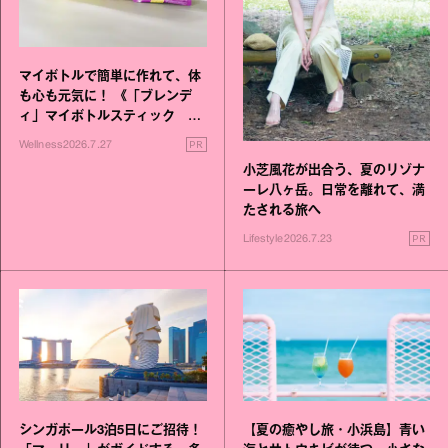
マイボトルで簡単に作れて、体
も心も元気に！ 《「ブレンデ
ィ」マイボトルスティック い
いこと毎日》シリーズが誕生
PR
Wellness
2026.7.27
小芝風花が出合う、夏のリゾナ
ーレ八ヶ岳。日常を離れて、満
たされる旅へ
PR
Lifestyle
2026.7.23
シンガポール3泊5日にご招待！
【夏の癒やし旅・小浜島】青い