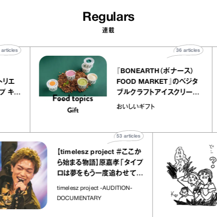
Regulars
連載
40
articles
36
articles
ier
『BONEARTH（ボナース）
ー アトリエ
FOOD MARKET』のベジタ
クレープ キャ
ブルクラフトアイスクリーム
か｜chico
｜真野知子の「おいしいギ
おいしいギフト
”
ト」
53
articles
【timelesz project ＃ここか
ら始まる物語】原嘉孝「タイプ
ロは夢をもう一度追わせてく
れた場所」
timelesz project -AUDITION-
DOCUMENTARY