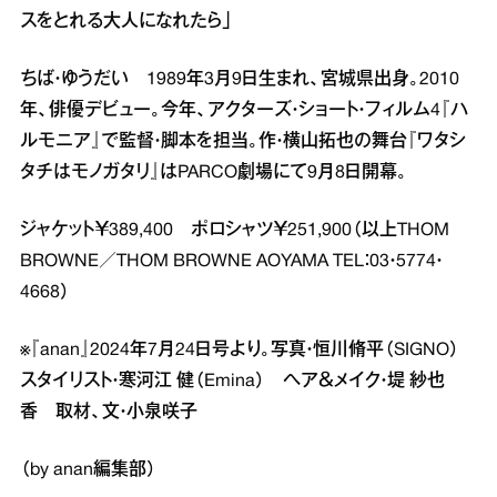
スをとれる大人になれたら」
ちば・ゆうだい 1989年3月9日生まれ、宮城県出身。2010
年、俳優デビュー。今年、アクターズ・ショート・フィルム4『ハ
ルモニア』で監督・脚本を担当。作・横山拓也の舞台『ワタシ
タチはモノガタリ』はPARCO劇場にて9月8日開幕。
ジャケット￥389,400 ポロシャツ￥251,900（以上THOM
BROWNE／THOM BROWNE AOYAMA TEL：03・5774・
4668）
※『anan』2024年7月24日号より。写真・恒川脩平（SIGNO）
スタイリスト・寒河江 健（Emina） ヘア＆メイク・堤 紗也
香 取材、文・小泉咲子
（by anan編集部）