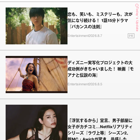
Today's Update
恋も、笑いも、ミステリーも。次が
気になり続ける！ 1話15分ドラマ
『バカンスの法則』
PR
Entertainment
2026.8.7
ディズニー実写化プロジェクトの大
成功例がきちゃいました！ 映画『モ
アナと伝説の海』
Entertainment
2026.8.5
「浮気するから」宣言、男子部屋に
女子がカチコミ…Netflixリアリティ
シリーズ『ラヴ上等』シーズン2、
新MC・Awichが驚き、共感したヤ