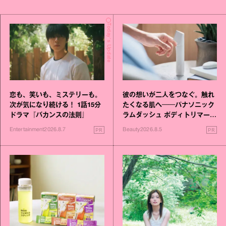
Today's Update
恋も、笑いも、ミステリーも。
彼の想いが二人をつなぐ。触れ
次が気になり続ける！ 1話15分
たくなる肌へ──パナソニック
ドラマ『バカンスの法則』
ラムダッシュ ボディトリマーが
進化！
PR
PR
Entertainment
2026.8.7
Beauty
2026.8.5