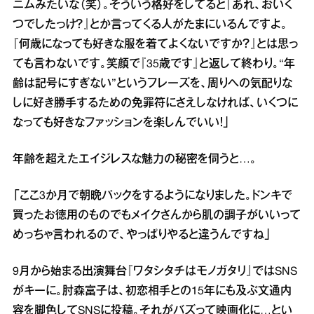
ニムみたいな（笑）。そういう格好をしてると『あれ、おいく
つでしたっけ？』とか言ってくる人がたまにいるんですよ。
『何歳になっても好きな服を着てよくないですか？』とは思っ
ても言わないです。笑顔で『35歳です』と返して終わり。“年
齢は記号にすぎない”というフレーズを、周りへの気配りな
しに好き勝手するための免罪符にさえしなければ、いくつに
なっても好きなファッションを楽しんでいい！」
年齢を超えたエイジレスな魅力の秘密を伺うと…。
「ここ3か月で朝晩パックをするようになりました。ドンキで
買ったお徳用のものでもメイクさんから肌の調子がいいって
めっちゃ言われるので、やっぱりやると違うんですね」
9月から始まる出演舞台『ワタシタチはモノガタリ』ではSNS
がキーに。肘森富子は、初恋相手との15年にも及ぶ文通内
容を脚色してSNSに投稿。それがバズって映画化に…とい