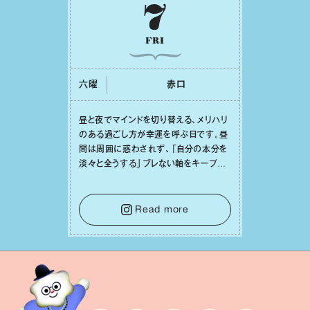
7
FRI
六曜
⾚⼝
昼と夜でマインドを切り替える、メリハリ
のある過ごし⽅が幸運を呼ぶ⽇です。昼
間は周囲に惑わされず、「⾃分の本分を
淡々と全うする」ブレない軸をキープし
て。そして夜は、疲れや寂しさから⽢い
⾔葉に流されないよう、⼼にしっかりブ
レーキをかけること。この意識の切り替
Read more
えが、あなたに確かな安⼼感をもたらす
はずです。